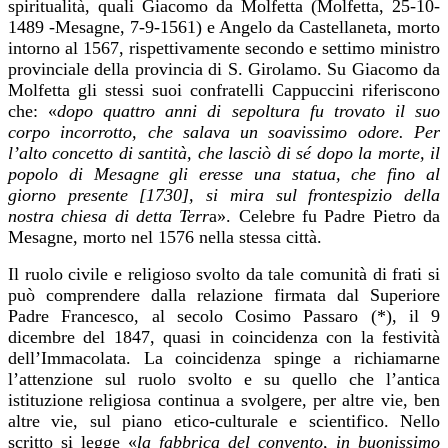
spiritualità, quali Giacomo da Molfetta (Molfetta, 25-10-
1489 -Mesagne, 7-9-1561) e Angelo da Castellaneta, morto
intorno al 1567, rispettivamente secondo e settimo ministro
provinciale della provincia di S. Girolamo. Su Giacomo da
Molfetta gli stessi suoi confratelli Cappuccini riferiscono
che: «
dopo quattro anni di sepoltura fu trovato il suo
corpo incorrotto, che salava un soavissimo odore. Per
l’alto concetto di santità, che lasciò di sé dopo la morte, il
popolo di Mesagne gli eresse una statua, che fino al
giorno presente [1730], si mira sul frontespizio della
nostra chiesa di detta Terr
a». Celebre fu Padre Pietro da
Mesagne, morto nel 1576 nella stessa città.
Il ruolo civile e religioso svolto da tale comunità di frati si
può comprendere dalla relazione firmata dal Superiore
Padre Francesco, al secolo Cosimo Passaro (*), il 9
dicembre del 1847, quasi in coincidenza con la festività
dell’Immacolata. La coincidenza spinge a richiamarne
l’attenzione sul ruolo svolto e su quello che l’antica
istituzione religiosa continua a svolgere, per altre vie, ben
altre vie, sul piano etico-culturale e scientifico. Nello
scritto si legge «
la fabbrica del convento, in buonissimo