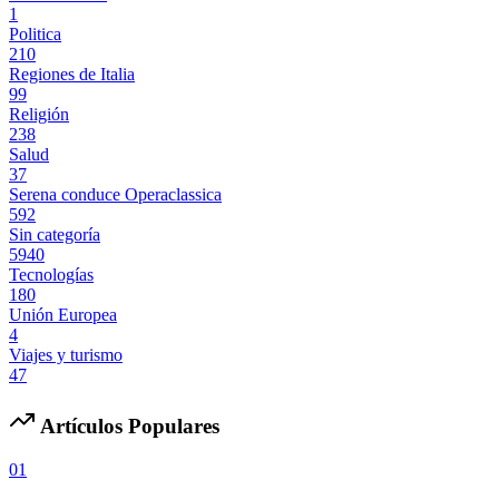
1
Politica
210
Regiones de Italia
99
Religión
238
Salud
37
Serena conduce Operaclassica
592
Sin categoría
5940
Tecnologías
180
Unión Europea
4
Viajes y turismo
47
Artículos Populares
01