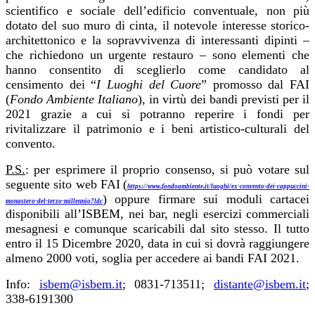
scientifico e sociale dell’edificio conventuale, non più
dotato del suo muro di cinta, il notevole interesse storico-
architettonico e la sopravvivenza di interessanti dipinti –
che richiedono un urgente restauro – sono elementi che
hanno consentito di sceglierlo come candidato al
censimento dei “
I Luoghi del Cuore
” promosso dal FAI
(
Fondo Ambiente Italiano
), in virtù dei bandi previsti per il
2021 grazie a cui si potranno reperire i fondi per
rivitalizzare il patrimonio e i beni artistico-culturali del
convento.
P.S.
: per esprimere il proprio consenso, si può votare sul
seguente sito web FAI
(
https://www.fondoambiente.it/luoghi/ex-convento-dei-cappuccini-
) oppure firmare sui moduli cartacei
monastero-del-terzo-millennio?ldc
disponibili all’ISBEM, nei bar, negli esercizi
commerciali
mesagnesi e comunque scaricabili dal sito stesso. Il tutto
entro il 15 Dicembre 2020, data in cui si dovrà raggiungere
almeno 2000 voti, soglia per accedere ai bandi FAI 2021.
Info:
isbem@isbem.it
; 0831-713511;
distante@isbem.it
;
338-6191300