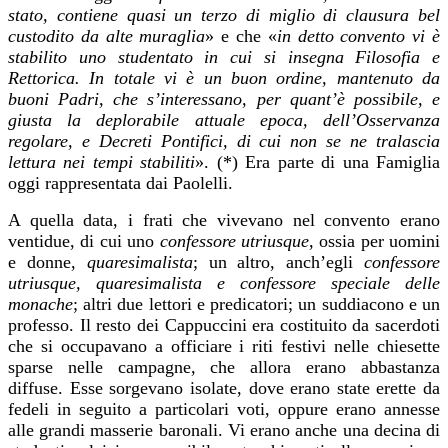
stato, contiene quasi un terzo di miglio di clausura bel
custodito da alte muraglia
» e che «
in detto convento vi è
stabilito uno studentato in cui si insegna Filosofia e
Rettorica. In totale vi è un buon ordine, mantenuto da
buoni Padri, che s’interessano, per quant’è possibile, e
giusta la deplorabile attuale epoca, dell’Osservanza
regolare, e Decreti Pontifici, di cui non se ne tralascia
lettura nei tempi stabiliti
». (*) Era parte di una Famiglia
oggi rappresentata dai Paolelli.
A quella data, i frati che vivevano nel convento erano
ventidue, di cui uno
confessore utriusque
, ossia per uomini
e donne,
quaresimalista
; un altro, anch’egli
confessore
utriusque, quaresimalista e confessore speciale delle
monache
; altri due lettori e predicatori; un suddiacono e un
professo. Il resto dei Cappuccini era costituito da sacerdoti
che si occupavano a officiare i riti festivi nelle chiesette
sparse nelle campagne, che allora erano abbastanza
diffuse. Esse sorgevano isolate, dove erano state erette da
fedeli in seguito a particolari voti, oppure erano annesse
alle grandi masserie baronali. Vi erano anche una decina di