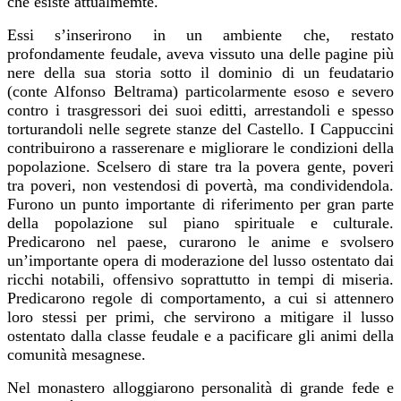
che esiste attualmemte.
Essi s’inserirono in un ambiente che, restato
profondamente feudale, aveva vissuto una delle pagine più
nere della sua storia sotto il dominio di un feudatario
(conte Alfonso Beltrama) particolarmente esoso e severo
contro i trasgressori dei suoi editti, arrestandoli e spesso
torturandoli nelle segrete stanze del Castello. I Cappuccini
contribuirono a rasserenare e migliorare le condizioni della
popolazione. Scelsero di stare tra la povera gente, poveri
tra poveri, non vestendosi di povertà, ma condividendola.
Furono un punto importante di riferimento per gran parte
della popolazione sul piano spirituale e culturale.
Predicarono nel paese, curarono le anime e svolsero
un’importante opera di moderazione del lusso ostentato dai
ricchi notabili, offensivo soprattutto in tempi di miseria.
Predicarono regole di comportamento, a cui si attennero
loro stessi per primi, che servirono a mitigare il lusso
ostentato dalla classe feudale e a pacificare gli animi della
comunità mesagnese.
Nel monastero alloggiarono personalità di grande fede e