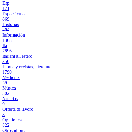
Esp
171
Espectáculo
869
Historias
464
Información
1308
Ita
7896
Italiani all'estero
359
Libros y revistas, literatura.
1790
Medicina
59
Música
302
Noticias
9
Offerta di lavoro
8
Opiniones
822
Otros idiomas