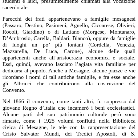
studenti e laici, presumibilmente chiamati alla vocazione
sacerdotale.
Parecchi dei frati appartenevano a famiglie mesagnesi
(Passaro, Destino, Pasimeni, Agnello, Ciccarese, Olivieri,
Rocoli, Giardino) o di Latiano (Morgese, Montanaro,
D’Ambrosio, Carella, Baldari, Bianco), oppure da famiglie
di luoghi un po’ più lontani (Cordella, Venezia,
Mazzarella, De Luca, Carone), alcune delle quali
appartenenti anche all’aristocrazia economica e sociale.
Essi, quindi, avevano lasciato l’agiata vita familiare per
dedicarsi al popolo. Anche a Mesagne, alcune piazze e vie
ricordano i nomi di tali antiche famiglie, e fra esse anche
gli Albricci che contribuirono alla costruzione del
Convento.
Nel 1866 il convento, come tanti altri, fu soppresso dal
giovane Regno d’Italia che incamerò i beni ecclesiastici.
Alcune parti del suo patrimonio culturale però sono
rimaste, come i 1925 volumi confluiti nella Biblioteca
civica di Mesagne, le tele con la rappresentazione del
Cristo Salvator Mundi, dei Tredici Apostoli, di S.