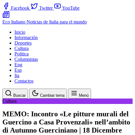
Facebook
Twitter
YouTube
Eco Italiano
Noticias de Italia para el mundo
Inicio
Información
Deportes
Cultura
Politica
Columnistas
Eng
Esp
Ita
Contactos
Buscar
Cambiar tema
Menú
Cultura
MEMO: Incontro «Le pitture murali del
Guercino a Casa Provenzali» nell’ambito
di Autunno Guerciniano | 18 Dicembre