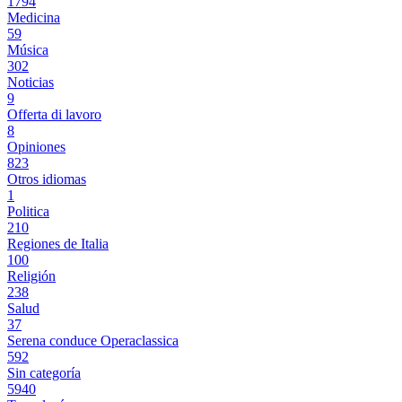
1794
Medicina
59
Música
302
Noticias
9
Offerta di lavoro
8
Opiniones
823
Otros idiomas
1
Politica
210
Regiones de Italia
100
Religión
238
Salud
37
Serena conduce Operaclassica
592
Sin categoría
5940