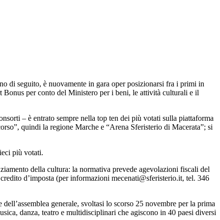
o di seguito, è nuovamente in gara oper posizionarsi fra i primi in
nus per conto del Ministero per i beni, le attività culturali e il
nsorti – è entrato sempre nella top ten dei più votati sulla piattaforma
orso”, quindi la regione Marche e “Arena Sferisterio di Macerata”; si
eci più votati.
iamento della cultura: la normativa prevede agevolazioni fiscali del
redito d’imposta (per informazioni mecenati@sferisterio.it, tel. 346
e dell’assemblea generale, svoltasi lo scorso 25 novembre per la prima
sica, danza, teatro e multidisciplinari che agiscono in 40 paesi diversi