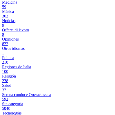
Medicina
59
Música
302
Noticias
9
Offerta di lavoro
8
Opiniones
822
Otros idiomas
1
Politica
210
Regiones de Italia
100
Religión
238
Salud
37
Serena conduce Operaclassica
592
Sin categoría
5940
Tecnologías