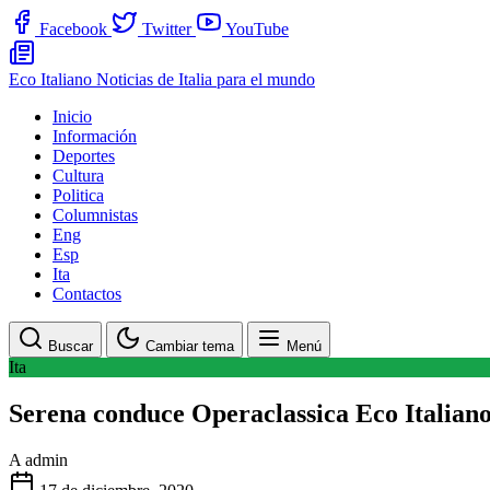
Facebook
Twitter
YouTube
Eco Italiano
Noticias de Italia para el mundo
Inicio
Información
Deportes
Cultura
Politica
Columnistas
Eng
Esp
Ita
Contactos
Buscar
Cambiar tema
Menú
Ita
Serena conduce Operaclassica Eco Italian
A
admin