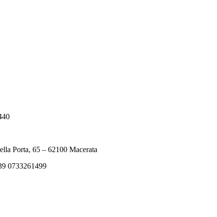
4440
della Porta, 65 – 62100 Macerata
x +39 0733261499