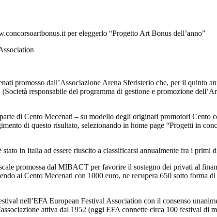
w.concorsoartbonus.it per eleggerlo “Progetto Art Bonus dell’anno”
Association
ati promosso dall’Associazione Arena Sferisterio che, per il quinto ann
(Società responsabile del programma di gestione e promozione dell’Art Bo
da parte di Cento Mecenati – su modello degli originari promotori Cento co
mento di questo risultato, selezionando in home page “Progetti in conc
to in Italia ad essere riuscito a classificarsi annualmente fra i primi di
cale promossa dal MIBACT per favorire il sostegno dei privati al finanz
erendo ai Cento Mecenati con 1000 euro, ne recupera 650 sotto forma di c
 Festival nell’EFA European Festival Association con il consenso unanim
l’associazione attiva dal 1952 (oggi EFA connette circa 100 festival di mu