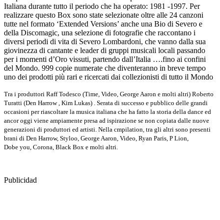
Italiana durante tutto il periodo che ha operato: 1981 -1997. Per
realizzare questo Box sono state selezionate oltre alle 24 canzoni
tutte nel formato ‘Extended Versions’ anche una Bio di Severo e
della Discomagic, una selezione di fotografie che raccontano i
diversi periodi di vita di Severo Lombardoni, che vanno dalla sua
giovinezza di cantante e leader di gruppi musicali locali passando
per i momenti d’Oro vissuti, partendo dall’Italia ….fino ai confini
del Mondo. 999 copie numerate che diventeranno in breve tempo
uno dei prodotti più rari e ricercati dai collezionisti di tutto il Mondo
Tra i produttori Raff Todesco (Time, Video, George Aaron e molti altri) Roberto
Turatti (Den Harrow , Kim Lukas) . Serata di successo e pubblico delle grandi
occasioni per riascoltare la musica italiana che ha fatto la storia della dance ed
ancor oggi viene ampiamente presa ad ispirazione se non copiata dalle nuove
generazioni di produttori ed artisti. Nella cmpilation, tra gli altri sono presenti
brani di Den Harrow, Styloo, George Aaron, Video, Ryan Paris, P Lion,
Dobe you, Corona, Black Box e molti altri.
Publicidad