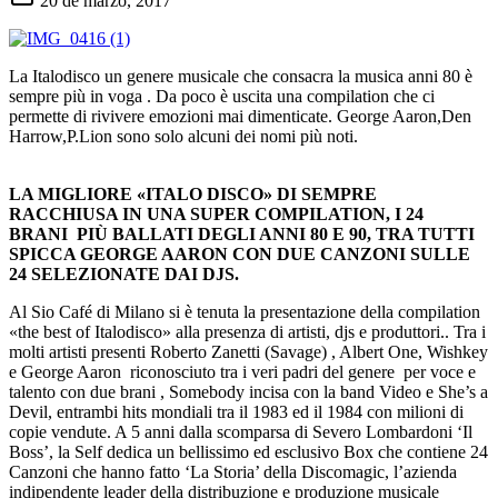
20 de marzo, 2017
La Italodisco un genere musicale che consacra la musica anni 80 è
sempre più in voga . Da poco è uscita una compilation che ci
permette di rivivere emozioni mai dimenticate. George Aaron,Den
Harrow,P.Lion sono solo alcuni dei nomi più noti.
LA MIGLIORE «ITALO DISCO» DI SEMPRE
RACCHIUSA IN UNA SUPER COMPILATION, I 24
BRANI PIÙ BALLATI DEGLI ANNI 80 E 90, TRA TUTTI
SPICCA GEORGE AARON CON DUE CANZONI SULLE
24 SELEZIONATE DAI DJS.
Al Sio Café di Milano si è tenuta la presentazione della compilation
«the best of Italodisco» alla presenza di artisti, djs e produttori.. Tra i
molti artisti presenti Roberto Zanetti (Savage) , Albert One, Wishkey
e George Aaron riconosciuto tra i veri padri del genere per voce e
talento con due brani , Somebody incisa con la band Video e She’s a
Devil, entrambi hits mondiali tra il 1983 ed il 1984 con milioni di
copie vendute. A 5 anni dalla scomparsa di Severo Lombardoni ‘Il
Boss’, la Self dedica un bellissimo ed esclusivo Box che contiene 24
Canzoni che hanno fatto ‘La Storia’ della Discomagic, l’azienda
indipendente leader della distribuzione e produzione musicale