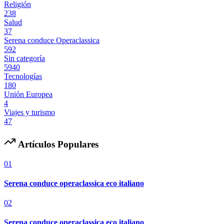
Religión
238
Salud
37
Serena conduce Operaclassica
592
Sin categoría
5940
Tecnologías
180
Unión Europea
4
Viajes y turismo
47
Artículos Populares
01
Serena conduce operaclassica eco italiano
02
Serena conduce operaclassica eco italiano