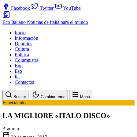
Facebook
Twitter
YouTube
Eco Italiano
Noticias de Italia para el mundo
Inicio
Información
Deportes
Cultura
Politica
Columnistas
Eng
Esp
Ita
Contactos
Buscar
Cambiar tema
Menú
Espectáculo
LA MIGLIORE «ITALO DISCO»
A
admin