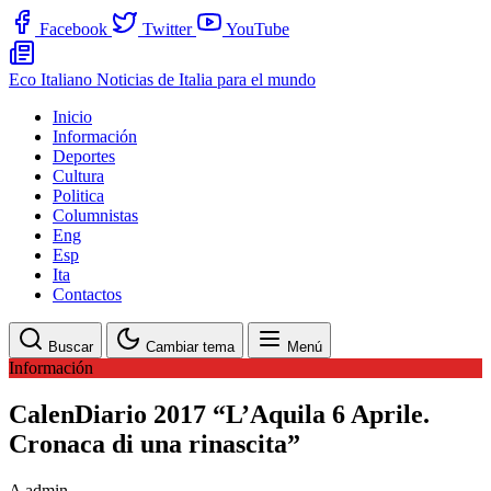
Facebook
Twitter
YouTube
Eco Italiano
Noticias de Italia para el mundo
Inicio
Información
Deportes
Cultura
Politica
Columnistas
Eng
Esp
Ita
Contactos
Buscar
Cambiar tema
Menú
Información
CalenDiario 2017 “L’Aquila 6 Aprile.
Cronaca di una rinascita”
A
admin