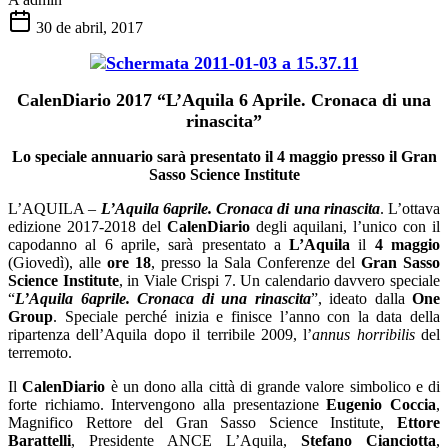
30 de abril, 2017
C
alenDiario 2017 “L’Aquila 6 Aprile. Cronaca di una
rinascita”
Lo speciale annuario sarà presentato il 4 maggio presso il Gran
Sasso Science Institute
L’AQUILA
–
L’Aquila 6aprile. Cronaca di una rinascita
. L’ottava
edizione 2017-2018 del
CalenDiario
degli aquilani, l’unico con il
capodanno al 6 aprile, sarà presentato a
L’Aquila
il
4 maggio
(Giovedì), alle
ore 18
, presso la Sala Conferenze del
Gran Sasso
Science Institute
, in Viale Crispi 7. Un calendario davvero speciale
“
L’Aquila 6aprile. Cronaca di una rinascita
”, ideato dalla
One
Group
. Speciale perché inizia e finisce l’anno con la data della
ripartenza dell’Aquila dopo il terribile 2009, l’
annus horribilis
del
terremoto.
Il
CalenDiario
è un dono alla città di grande valore simbolico e di
forte richiamo. Intervengono alla presentazione
Eugenio Coccia
,
Magnifico Rettore del Gran Sasso Science Institute,
Ettore
Barattelli
, Presidente ANCE L’Aquila,
Stefano Cianciotta
,