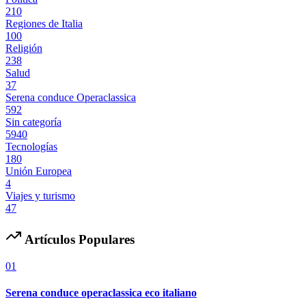
210
Regiones de Italia
100
Religión
238
Salud
37
Serena conduce Operaclassica
592
Sin categoría
5940
Tecnologías
180
Unión Europea
4
Viajes y turismo
47
Artículos Populares
01
Serena conduce operaclassica eco italiano