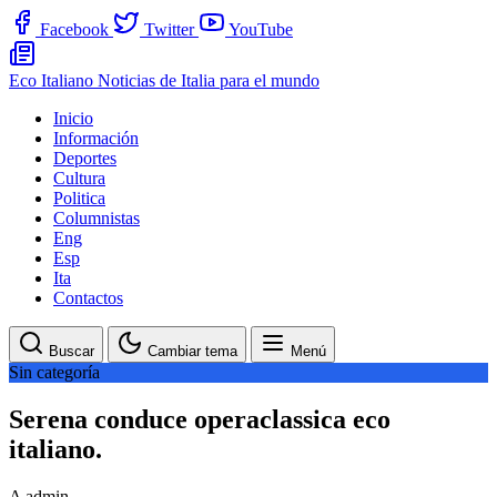
Facebook
Twitter
YouTube
Eco Italiano
Noticias de Italia para el mundo
Inicio
Información
Deportes
Cultura
Politica
Columnistas
Eng
Esp
Ita
Contactos
Buscar
Cambiar tema
Menú
Sin categoría
Serena conduce operaclassica eco
italiano.
A
admin