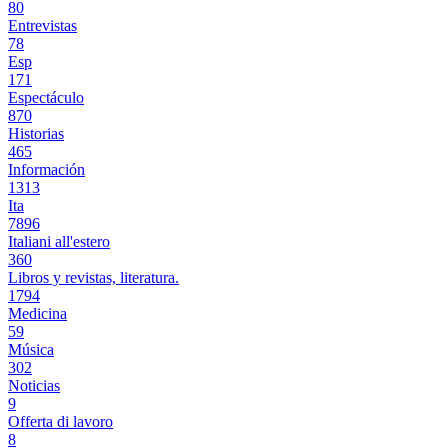
80
Entrevistas
78
Esp
171
Espectáculo
870
Historias
465
Información
1313
Ita
7896
Italiani all'estero
360
Libros y revistas, literatura.
1794
Medicina
59
Música
302
Noticias
9
Offerta di lavoro
8