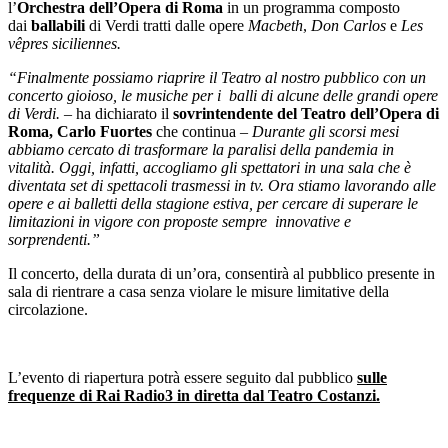
l’
Orchestra dell’Opera di Roma
in un programma composto
dai
ballabili
di Verdi tratti dalle opere
Macbeth
,
Don Carlos
e
Les
vêpres siciliennes.
“Finalmente possiamo riaprire il Teatro al nostro pubblico con un
concerto gioioso, le musiche per i balli di alcune delle grandi opere
di Verdi.
– ha dichiarato il
sovrintendente del Teatro dell’Opera di
Roma, Carlo Fuortes
che continua –
Durante gli scorsi mesi
abbiamo cercato di trasformare la paralisi della pandemia in
vitalità. Oggi, infatti, accogliamo gli spettatori in una sala che è
diventata set di spettacoli trasmessi in tv. Ora stiamo lavorando alle
opere e ai balletti della stagione estiva, per cercare di superare le
limitazioni in vigore con proposte sempre innovative e
sorprendenti.”
Il concerto, della durata di un’ora, consentirà al pubblico presente in
sala di rientrare a casa senza violare le misure limitative della
circolazione.
L’evento di riapertura potrà essere seguito dal pubblico
sulle
frequenze di Rai Radio3 in diretta dal Teatro Costanzi.