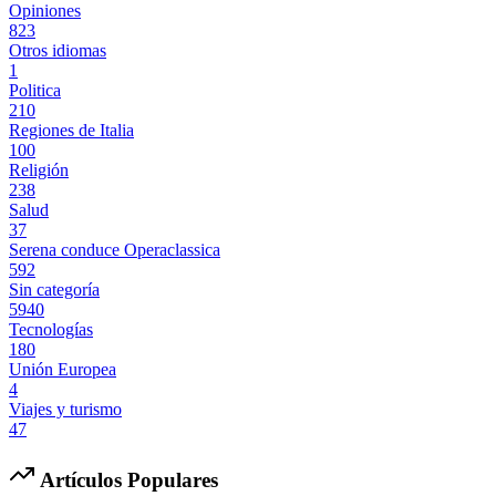
Opiniones
823
Otros idiomas
1
Politica
210
Regiones de Italia
100
Religión
238
Salud
37
Serena conduce Operaclassica
592
Sin categoría
5940
Tecnologías
180
Unión Europea
4
Viajes y turismo
47
Artículos Populares