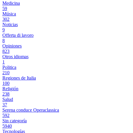
Medicina
59
Música
302
Noticias
9
Offerta di lavoro
8
Opiniones
823
Otros idiomas
1
Politica
210
Regiones de Italia
100
Religión
238
Salud
37
Serena conduce Operaclassica
592
Sin categoría
5940
Tecnologías