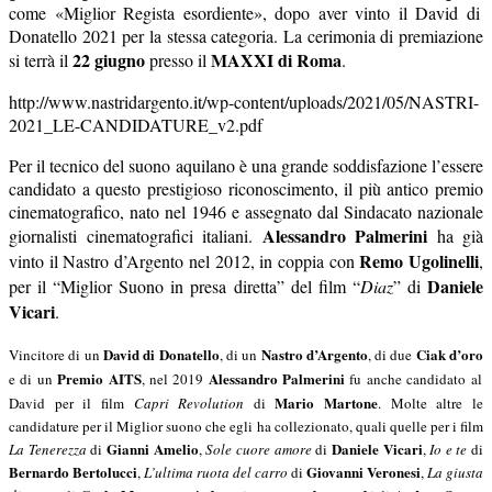
come «Miglior Regista esordiente», dopo aver vinto il David di
Donatello 2021 per la stessa categoria. La cerimonia di premiazione
22 giugno
MAXXI
di Roma
si terrà il
presso il
.
http://www.nastridargento.it/wp-content/uploads/2021/05/NASTRI-
2021_LE-CANDIDATURE_v2.pdf
Per il tecnico del suono aquilano è una grande soddisfazione l’essere
candidato a questo prestigioso riconoscimento, il più antico premio
cinematografico, nato nel 1946 e assegnato dal Sindacato nazionale
Alessandro
Palmerini
giornalisti cinematografici italiani.
ha già
Remo Ugolinelli
vinto il Nastro d’Argento nel 2012, in coppia con
,
Daniele
per il “Miglior Suono in presa diretta” del film “
Diaz
” di
Vicari
.
David di Donatello
Nastro d’Argento
Ciak d’oro
Vincitore di un
, di un
, di due
Premio AITS
Alessandro
Palmerini
e di un
, nel 2019
fu anche candidato al
Mario Martone
David
per il film
Capri Revolution
di
. M
olte altre le
candidature per il Miglior suono che egli ha collezionato, quali quelle per i film
Gianni Amelio
Daniele Vicari
La Tenerezza
di
,
Sole cuore amore
di
,
Io e te
di
Bernardo Bertolucci
Giovanni Veronesi
,
L’ultima ruota del carro
di
,
La giusta