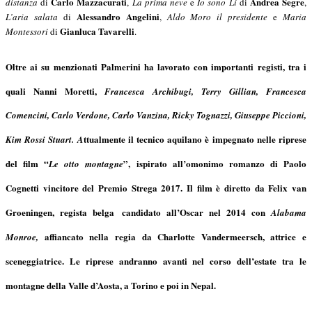
Carlo Mazzacurati
Andrea Segre
distanza
di
,
La prima neve
e
Io sono Li
di
,
Alessandro Angelini
L’aria salata
di
,
Aldo Moro il presidente
e
Maria
Gianluca Tavarelli
Montessori
di
.
Oltre ai su menzionati
Palmerini
ha lavorato con importanti registi, tra i
quali
Nanni Moretti,
Francesca Archibugi, Terry Gillian, Francesca
Comencini, Carlo Verdone, Carlo Vanzina, Ricky Tognazzi, Giuseppe Piccioni,
ttualmente il tecnico aquilano è impegnato nelle riprese
Kim Rossi Stuart
. A
del film “
”, ispirato all’omonimo romanzo di
Paolo
Le otto montagne
Cognetti
vincitore del Premio Strega 2017. Il film è diretto da
Felix van
Groeningen
,
regista belga
candidato all’Oscar nel 2014 con
Alabama
affiancato nella regia da
Charlotte Vandermeersch
, attrice e
Monroe,
sceneggiatrice. Le riprese andranno avanti nel corso dell’estate tra le
montagne della
Valle d’Aosta
, a
Torino
e poi in
Nepal
.