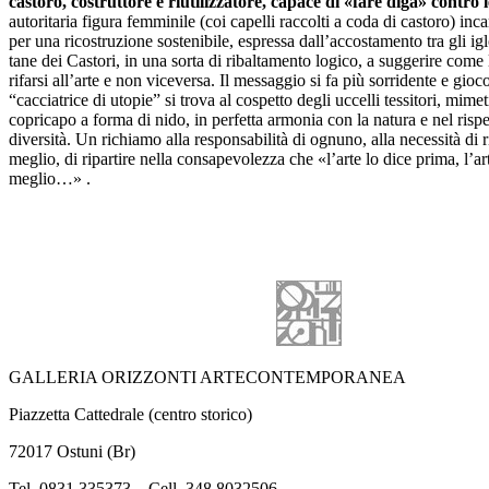
castoro, costruttore e riutilizzatore, capace di «fare diga» contro l
autoritaria figura femminile (coi capelli raccolti a coda di castoro) inca
per una ricostruzione sostenibile, espressa dall’accostamento tra gli ig
tane dei Castori, in una sorta di ribaltamento logico, a suggerire come 
rifarsi all’arte e non viceversa. Il messaggio si fa più sorridente e gioc
“cacciatrice di utopie” si trova al cospetto degli uccelli tessitori, mime
copricapo a forma di nido, in perfetta armonia con la natura e nel rispe
diversità. Un richiamo alla responsabilità di ognuno, alla necessità di r
meglio, di ripartire nella consapevolezza che «l’arte lo dice prima, l’ar
meglio…» .
GALLERIA ORIZZONTI ARTECONTEMPORANEA
Piazzetta Cattedrale (centro storico)
72017 Ostuni (Br)
Tel. 0831.335373 – Cell. 348.8032506