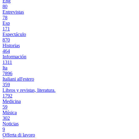
Eng
80
Entrevistas
78
Esp
171
Espectáculo
870
Historias
464
Información
1311
Ita
7896
Italiani all'estero
359
Libros y revistas, literatura.
1792
Medicina
59
Música
302
Noticias
9
Offerta di lavoro