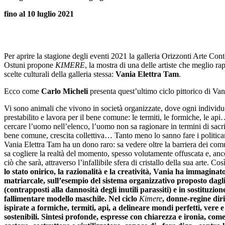
fino al 10 luglio 2021
Per aprire la stagione degli eventi 2021 la galleria Orizzonti Arte Co
Ostuni propone
KIMERE
, la mostra di una delle artiste che meglio ra
scelte culturali della galleria stessa:
Vania Elettra Tam
.
Ecco come
Carlo Micheli
presenta quest’ultimo ciclo pittorico di Van
Vi sono animali che vivono in società organizzate, dove ogni individ
prestabilito e lavora per il bene comune: le termiti, le formiche, le api
cercare l’uomo nell’elenco, l’uomo non sa ragionare in termini di sacri
bene comune, crescita collettiva… Tanto meno lo sanno fare i politican
Vania Elettra Tam ha un dono raro: sa vedere oltre la barriera dei comun
sa cogliere la realtà del momento, spesso volutamente offuscata e, anco
ciò che sarà, attraverso l’infallibile sfera di cristallo della sua arte. Cos
lo stato onirico, la razionalità e la creatività, Vania ha immaginat
matriarcale, sull’esempio del sistema organizzativo proposto dagli i
(contrapposti alla dannosità degli inutili parassiti) e in sostituzion
fallimentare modello maschile. Nel ciclo
Kimere
, donne-regine dir
ispirate a formiche, termiti, api, a delineare mondi perfetti, vere 
sostenibili. Sintesi profonde, espresse con chiarezza e ironia, come