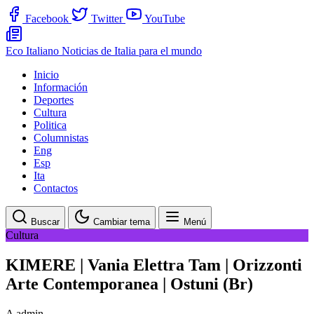
Facebook
Twitter
YouTube
Eco Italiano
Noticias de Italia para el mundo
Inicio
Información
Deportes
Cultura
Politica
Columnistas
Eng
Esp
Ita
Contactos
Buscar
Cambiar tema
Menú
Cultura
KIMERE | Vania Elettra Tam | Orizzonti
Arte Contemporanea | Ostuni (Br)
A
admin