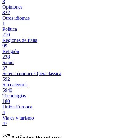
8
Opiniones
822
Otros idiomas
1
Politica
210
Regiones de Italia
99
Religión
238
Salud
37
Serena conduce Operaclassica
592
Sin categoría
5940
Tecnologías
180
Unión Europea
4
Viajes y turismo
47
Artículos Populares