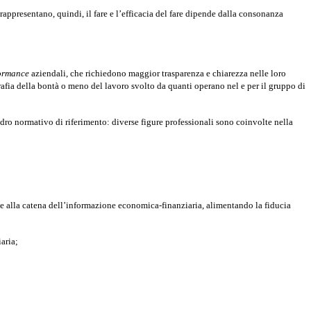
a rappresentano, quindi, il fare e l’efficacia del fare dipende dalla consonanza
ormance
aziendali, che richiedono maggior trasparenza e chiarezza nelle loro
grafia della bontà o meno del lavoro svolto da quanti operano nel e per il gruppo di
uadro normativo di riferimento: diverse figure professionali sono coinvolte nella
sce alla catena dell’informazione economica-finanziaria, alimentando la fiducia
aria;