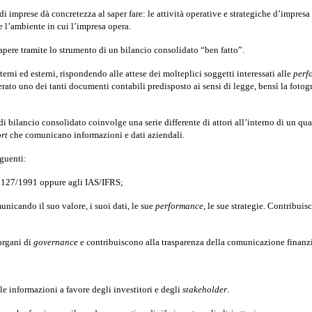
 di imprese dà concretezza al saper fare: le attività operative e strategiche d’impres
 e l’ambiente in cui l’impresa opera.
sapere tramite lo strumento di un
bilancio consolidato “ben fatto”
.
terni ed esterni, rispondendo alle attese dei molteplici soggetti interessati alle
perf
derato uno dei tanti documenti contabili predisposto ai sensi di legge, bensì la foto
 di bilancio consolidato coinvolge una serie differente di attori all’interno di un q
rt
che comunicano informazioni e dati aziendali.
eguenti:
n. 127/1991 oppure agli IAS/IFRS;
nicando il suo valore, i suoi dati, le sue
performance
, le sue strategie. Contribui
 organi di
governance
e contribuiscono alla trasparenza della comunicazione finanzi
elle informazioni a favore degli investitori e degli
stakeholder
.