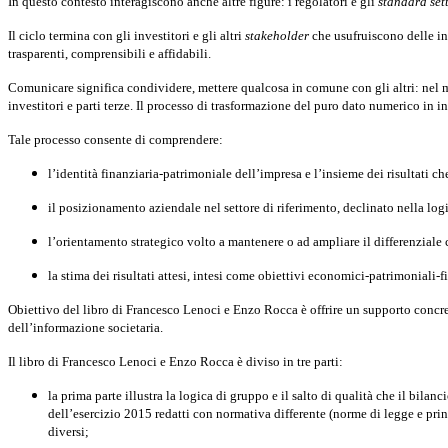
In questo contesto interagiscono anche altre figure: i regolatori e gli
standard set
Il ciclo termina con gli investitori e gli altri
stakeholder
che usufruiscono delle inf
trasparenti, comprensibili e affidabili.
Comunicare significa condividere, mettere qualcosa in comune con gli altri: nel me
investitori e parti terze. Il processo di trasformazione del puro dato numerico in i
Tale processo consente di comprendere:
l’identità finanziaria-patrimoniale dell’impresa e l’insieme dei risultati 
il posizionamento aziendale nel settore di riferimento, declinato nella log
l’orientamento strategico volto a mantenere o ad ampliare il differenziale
la stima dei risultati attesi, intesi come obiettivi economici-patrimoniali-fi
Obiettivo del libro di Francesco Lenoci e Enzo Rocca è offrire un supporto concre
dell’informazione societaria.
Il libro di Francesco Lenoci e Enzo Rocca è diviso in tre parti:
la prima parte illustra la logica di gruppo e il salto di qualità che il bil
dell’esercizio 2015 redatti con normativa differente (norme di legge e prin
diversi;