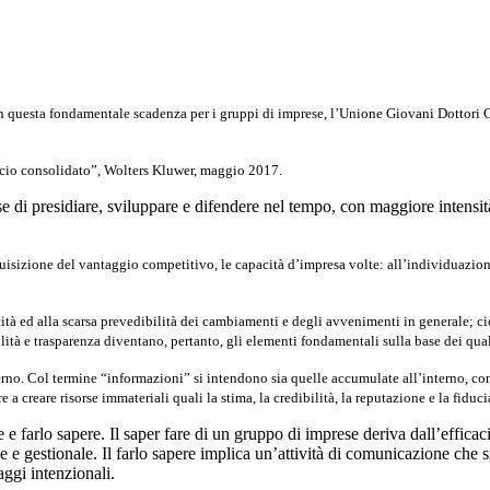
on questa fondamentale scadenza per i gruppi di imprese, l’Unione Giovani Dottori
ncio consolidato”, Wolters Kluwer, maggio 2017.
se di presidiare, sviluppare e difendere nel tempo, con maggiore intensit
quisizione del vantaggio competitivo, le capacità d’impresa volte: all’individuazio
cità ed alla scarsa prevedibilità dei cambiamenti e degli avvenimenti in generale; ci
ità e trasparenza diventano, pertanto, gli elementi fondamentali sulla base dei quali
terno. Col termine “informazioni” si intendono sia quelle accumulate all’interno, co
e a creare risorse immateriali quali la stima, la credibilità, la reputazione e la fiduc
e farlo sapere. Il saper fare di un gruppo di imprese deriva dall’efficac
e gestionale. Il farlo sapere implica un’attività di comunicazione che si
ggi intenzionali.