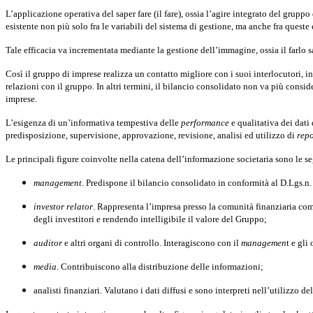
L’applicazione operativa del saper fare (il fare), ossia l’agire integrato del gruppo
esistente non più solo fra le variabili del sistema di gestione, ma anche fra queste
Tale efficacia va incrementata mediante la gestione dell’immagine, ossia il farlo 
Così il gruppo di imprese realizza un contatto migliore con i suoi interlocutori, in
relazioni con il gruppo. In altri termini, il bilancio consolidato non va più consi
imprese.
L’esigenza di un’informativa tempestiva delle
performance
e qualitativa dei dati
predisposizione, supervisione, approvazione, revisione, analisi ed utilizzo di
repo
Le principali figure coinvolte nella catena dell’informazione societaria sono le s
management
. Predispone il bilancio consolidato in conformità al D.Lgs.
investor relator
. Rappresenta l’impresa presso la comunità finanziaria comu
degli investitori e rendendo intelligibile il valore del Gruppo;
auditor
e altri organi di controllo. Interagiscono con il
managemen
t e gli
media
. Contribuiscono alla distribuzione delle informazioni;
analisti finanziari. Valutano i dati diffusi e sono interpreti nell’utilizzo d