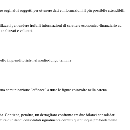
sugli altri soggetti per ottenere dati e informazioni il più possibile attendibili,
lizzati per rendere fruibili informazioni di carattere economico-finanziario ad
analizzati e valutati.
odello imprenditoriale nel medio-lungo termine;
 sua comunicazione “efficace” a tutte le figure coinvolte nella catena
ria. Contiene, peraltro, un dettagliato confronto tra due bilanci consolidati
urdità di bilanci consolidati ugualmente corretti quantunque profondamente