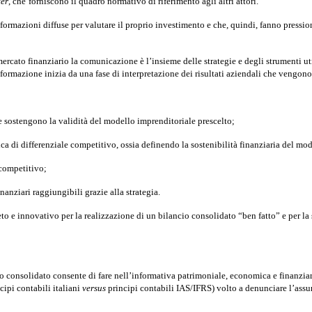
ter
, che
forniscono il quadro normativo di riferimento agli altri attori.
ormazioni diffuse per valutare il proprio investimento e che, quindi, fanno pressione 
rcato finanziario la comunicazione è l’insieme delle strategie e degli strumenti uti
nformazione inizia da una fase di interpretazione dei risultati aziendali che vengono 
che sostengono la validità del modello imprenditoriale prescelto;
ica di differenziale competitivo, ossia definendo la sostenibilità finanziaria del m
 competitivo;
nanziari raggiungibili grazie alla strategia.
to e innovativo per la realizzazione di un
bilancio consolidato “ben fatto”
e per la
ancio consolidato consente di fare nell’informativa patrimoniale, economica e finanzia
cipi contabili italiani
versus
principi contabili IAS/IFRS) volto a denunciare l’ass