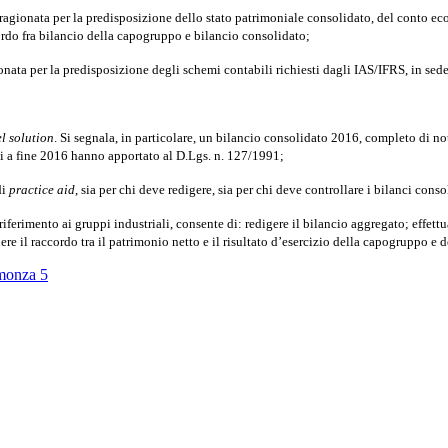
 ragionata per la predisposizione dello stato patrimoniale consolidato, del conto e
rdo fra bilancio della capogruppo e bilancio consolidato;
onata per la predisposizione degli schemi contabili richiesti dagli IAS/IFRS, in sede
l solution
. Si segnala, in particolare, un bilancio consolidato 2016, completo di no
ti a fine 2016 hanno apportato al D.Lgs. n. 127/1991;
di
practice aid
, sia per chi deve redigere, sia per chi deve controllare i bilanci conso
erimento ai gruppi industriali, consente di: redigere il bilancio aggregato; effett
e il raccordo tra il patrimonio netto e il risultato d’esercizio della capogruppo e 