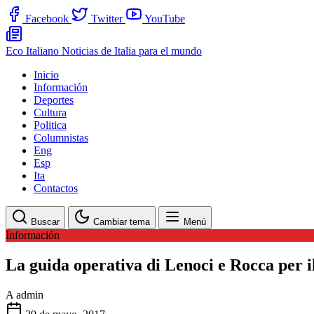
Facebook
Twitter
YouTube
Eco Italiano
Noticias de Italia para el mundo
Inicio
Información
Deportes
Cultura
Politica
Columnistas
Eng
Esp
Ita
Contactos
Buscar
Cambiar tema
Menú
Información
La guida operativa di Lenoci e Rocca per il
A
admin