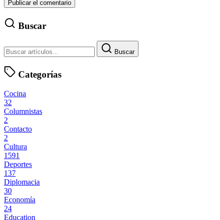
Buscar
Buscar
Categorías
Cocina
32
Columnistas
2
Contacto
2
Cultura
1591
Deportes
137
Diplomacia
30
Economía
24
Education