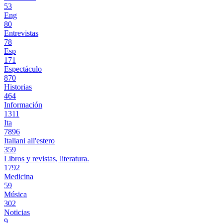
53
Eng
80
Entrevistas
78
Esp
171
Espectáculo
870
Historias
464
Información
1311
Ita
7896
Italiani all'estero
359
Libros y revistas, literatura.
1792
Medicina
59
Música
302
Noticias
9