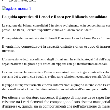
29 de mayo, 2017
La guida operativa di Lenoci e Rocca per il bilancio consolidato
La stagione dei bilanci consolidati è in pieno svolgimento e, in concomitanza c
presso The Bank, l’evento “Aperitivo e nuovo bilancio consolidato”.
Protagonista dell’evento è stato il libro di Francesco Lenoci e Enzo Rocca “Bila
Il vantaggio competitivo è la capacità distintiva di un gruppo di impre
mercato.
L’osservazione degli accadimenti degli ultimi anni ha enfatizzato, ai fini dell’ac
organizzativa; a migliori e più articolati rapporti con gli interlocutori aziendali.
La complessità che caratterizza l’attuale scenario è dovuta in gran parte alla velo
costante dei soggetti con i quali si sviluppano relazioni economico-sociali. Visibil
Il gruppo di imprese trasmette e riceve informazioni al proprio interno e con l’es
sia i canali tramite i quali le informazioni sono veicolate all’esterno per contribuir
Per ottenere un duraturo successo, il gruppo di imprese deve saper fare 
esistente tra i vari elementi che compongono il suo sistema manageriale 
d’impresa e, quindi, sia in comportamenti che nell’attivazione di messa