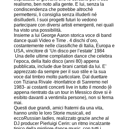
realismo, ben noto alla gente. E lui, senza la
condiscendenza che potrebbe altrochè
permettersi, li consiglia senza illuderli né
disilluderli. I suoi progetti futuri lo vedono
partecipare con diversi artisti emergenti, nei quali
ha visto una possibilità.
Insieme a lui George Aaron storica voce di band
dance quali Video e Time . 4 dischi d’oro,
costantemente nelle classifiche di Italia, Europa e
USA, vincitore di ‘Un disco per l’estate’ 1984
Una delle ultime compilation dance che celebra
l’epoca, della Italo disco (anni 80) appena
pubblicata, include due brani cantati da lui. E’
apprezzato da sempre per il suo stile e la sua
voce dal timbro molto particolare. Dal duettare
con Tiziana Rivale -trionfatrice di Sanremo nel
1983- ai costanti concerti live in tutto il mondo (è
appena rientrato da un tour in Messico dove si è
esibito davanti a ventimila persone), non si ferma
mai.
Questi due grandi, amici fraterni da una vita,
hanno unito le loro Storie musicali, ed
ecco
Russian
l
adies,
realizzato grazie anche al
DJ producer Pierluigi Cerin: un ritmo incalzante
tipico della migliore dance music, con tutti i