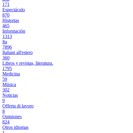
171
Espectáculo
870
Historias
465
Información
1313
Ita
7896
Italiani all'estero
360
Libros y revistas, literatura.
1795
Medicina
59
Música
302
Noticias
9
Offerta di lavoro
8
Opiniones
824
Otros idiomas
1