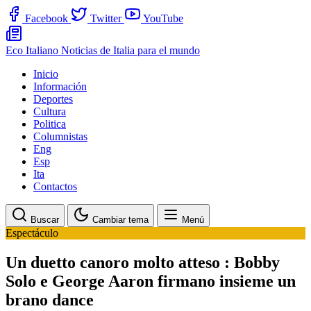
Facebook
Twitter
YouTube
Eco Italiano
Noticias de Italia para el mundo
Inicio
Información
Deportes
Cultura
Politica
Columnistas
Eng
Esp
Ita
Contactos
Buscar
Cambiar tema
Menú
Espectáculo
Un duetto canoro molto atteso : Bobby
Solo e George Aaron firmano insieme un
brano dance