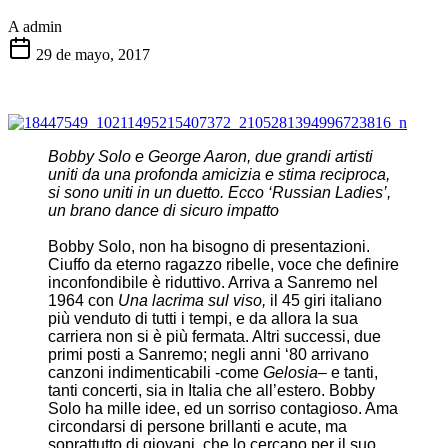
A
admin
29 de mayo, 2017
Bobby Solo e George Aaron, due grandi artisti
uniti da una profonda amicizia e stima reciproca,
si sono uniti in un duetto. Ecco ‘Russian Ladies’,
un brano dance di sicuro impatto
Bobby Solo, non ha bisogno di presentazioni.
Ciuffo da eterno ragazzo ribelle, voce che definire
inconfondibile è riduttivo. Arriva a Sanremo nel
1964 con
Una lacrima sul viso,
il 45 giri italiano
più venduto di tutti i tempi, e da allora la sua
carriera non si è più fermata. Altri successi, due
primi posti a Sanremo; negli anni ‘80 arrivano
canzoni indimenticabili -come
Gelosia
–
e tanti,
tanti concerti, sia in Italia che all’estero. Bobby
Solo ha mille idee, ed un sorriso contagioso. Ama
circondarsi di persone brillanti e acute, ma
soprattutto di giovani, che lo cercano per il suo