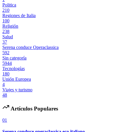
Politica
210
Regiones de Italia
100
Religión
238
Salud
37
Serena conduce Operaclassica
592
Sin categoría
5944
Tecnologías
180
Unión Europea
4
Viajes y turismo
48
Artículos Populares
01
Serena conduce operaclassica eco italiano