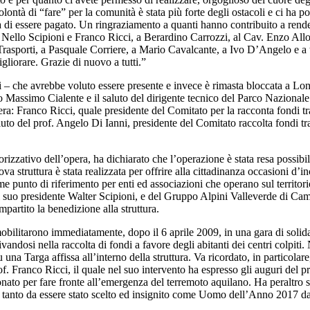
olontà di “fare” per la comunità è stata più forte degli ostacoli e ci ha 
a di essere pagato. Un ringraziamento a quanti hanno contribuito a rend
a Nello Scipioni e Franco Ricci, a Berardino Carrozzi, al Cav. Enzo Allog
porti, a Pasquale Corriere, a Mario Cavalcante, a Ivo D’Angelo e a tutt
gliorare. Grazie di nuovo a tutti.”
 che avrebbe voluto essere presente e invece è rimasta bloccata a Londra
ndaco Massimo Cialente e il saluto del dirigente tecnico del Parco Nazion
era: Franco Ricci, quale presidente del Comitato per la racconta fondi tr
aluto del prof. Angelo Di Ianni, presidente del Comitato raccolta fondi tr
torizzativo dell’opera, ha dichiarato che l’operazione è stata resa possibi
struttura è stata realizzata per offrire alla cittadinanza occasioni d’in
 punto di riferimento per enti ed associazioni che operano sul territor
 il suo presidente Walter Scipioni, e del Gruppo Alpini Valleverde di Ca
partito la benedizione alla struttura.
bilitarono immediatamente, dopo il 6 aprile 2009, in una gara di solidar
ivandosi nella raccolta di fondi a favore degli abitanti dei centri colpit
 una Targa affissa all’interno della struttura. Va ricordato, in particol
f. Franco Ricci, il quale nel suo intervento ha espresso gli auguri del 
to per fare fronte all’emergenza del terremoto aquilano. Ha peraltro sot
, tanto da essere stato scelto ed insignito come Uomo dell’Anno 2017 da