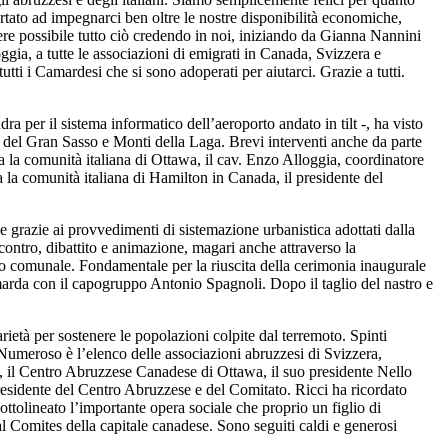
portato ad impegnarci ben oltre le nostre disponibilità economiche,
ere possibile tutto ciò credendo in noi, iniziando da Gianna Nannini
gia, a tutte le associazioni di emigrati in Canada, Svizzera e
i i Camardesi che si sono adoperati per aiutarci. Grazie a tutti.
 per il sistema informatico dell’aeroporto andato in tilt -, ha visto
ale del Gran Sasso e Monti della Laga. Brevi interventi anche da parte
a la comunità italiana di Ottawa, il cav. Enzo Alloggia, coordinatore
a la comunità italiana di Hamilton in Canada, il presidente del
le grazie ai provvedimenti di sistemazione urbanistica adottati dalla
contro, dibattito e animazione, magari anche attraverso la
io comunale. Fondamentale per la riuscita della cerimonia inaugurale
marda con il capogruppo Antonio Spagnoli. Dopo il taglio del nastro e
ietà per sostenere le popolazioni colpite dal terremoto. Spinti
i. Numeroso è l’elenco delle associazioni abruzzesi di Svizzera,
are, il Centro Abruzzese Canadese di Ottawa, il suo presidente Nello
presidente del Centro Abruzzese e del Comitato. Ricci ha ricordato
tolineato l’importante opera sociale che proprio un figlio di
l Comites della capitale canadese. Sono seguiti caldi e generosi