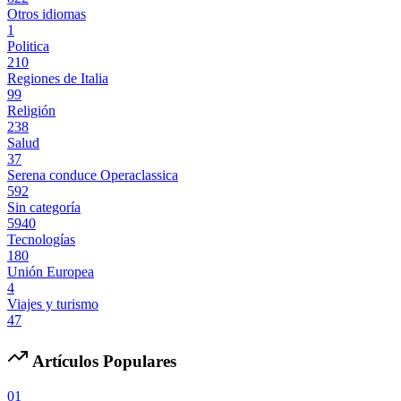
Otros idiomas
1
Politica
210
Regiones de Italia
99
Religión
238
Salud
37
Serena conduce Operaclassica
592
Sin categoría
5940
Tecnologías
180
Unión Europea
4
Viajes y turismo
47
Artículos Populares
01