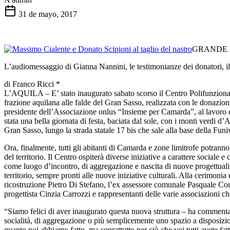
31 de mayo, 2017
GRANDE 
L’audiomessaggio di Gianna Nannini, le testimonianze dei donatori, il
di Franco Ricci *
L’AQUILA – E’ stato inaugurato sabato scorso il Centro Polifunzional
frazione aquilana alle falde del Gran Sasso, realizzata con le donazion
presidente dell’Associazione onlus “Insieme per Camarda”, al lavoro di
stata una bella giornata di festa, baciata dal sole, con i monti verdi d’
Gran Sasso, lungo la strada statale 17 bis che sale alla base della Fun
Ora, finalmente, tutti gli abitanti di Camarda e zone limitrofe potranno
del territorio. Il Centro ospiterà diverse iniziative a carattere social
come luogo d’incontro, di aggregazione e nascita di nuove progettualità
territorio, sempre pronti alle nuove iniziative culturali. Alla cerimon
ricostruzione Pietro Di Stefano, l’ex assessore comunale Pasquale Cor
progettista Cinzia Carrozzi e rappresentanti delle varie associazioni ch
“Siamo felici di aver inaugurato questa nuova struttura – ha comment
socialità, di aggregazione o più semplicemente uno spazio a disposizio
quanto noi abbiamo fatto, ma soprattutto per ciò che voi tutti avete fa