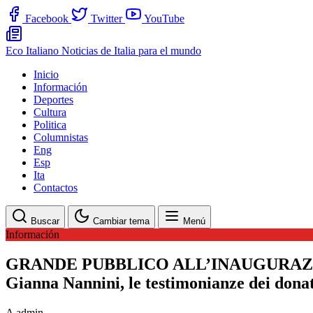
Facebook
Twitter
YouTube
Eco Italiano
Noticias de Italia para el mundo
Inicio
Información
Deportes
Cultura
Politica
Columnistas
Eng
Esp
Ita
Contactos
Buscar
Cambiar tema
Menú
Información
GRANDE PUBBLICO ALL’INAUGURAZIO
Gianna Nannini, le testimonianze dei donato
A
admin