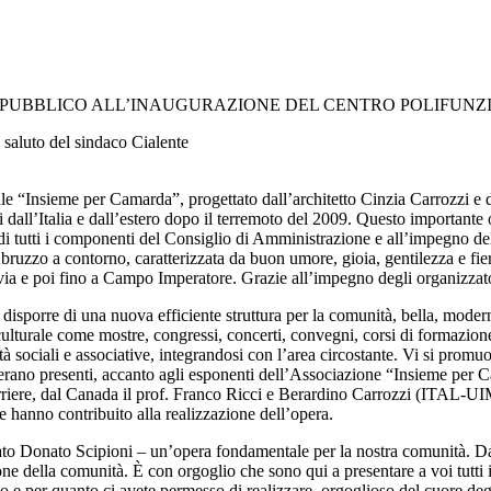
PUBBLICO ALL’INAUGURAZIONE DEL CENTRO POLIFUNZ
 saluto del sindaco Cialente
e “Insieme per Camarda”, progettato dall’architetto Cinzia Carrozzi e 
i dall’Italia e dall’estero dopo il terremoto del 2009. Questo importante
 tutti i componenti del Consiglio di Amministrazione e all’impegno dell’
Abruzzo a contorno, caratterizzata da buon umore, gioia, gentilezza e fier
ivia e poi fino a Campo Imperatore. Grazie all’impegno degli organizzato
 disporre di una nuova efficiente struttura per la comunità, bella, modern
e e culturale come mostre, congressi, concerti, convegni, corsi di formazio
 sociali e associative, integrandosi con l’area circostante. Vi si promuov
ia erano presenti, accanto agli esponenti dell’Associazione “Insieme per
riere, dal Canada il prof. Franco Ricci e Berardino Carrozzi (ITAL-UIM
e hanno contribuito alla realizzazione dell’opera.
ato Donato Scipioni – un’opera fondamentale per la nostra comunità. Da 
ne della comunità. È con orgoglio che sono qui a presentare a voi tutti i
tto e per quanto ci avete permesso di realizzare, orgoglioso del cuore deg