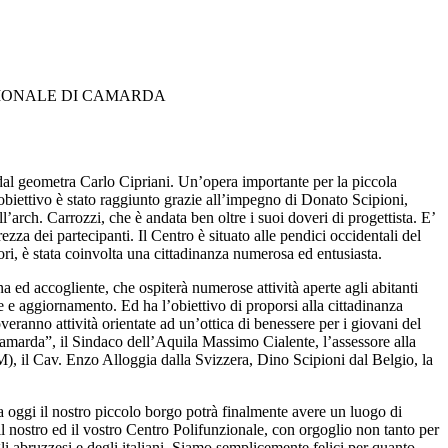
IONALE DI CAMARDA
dal geometra Carlo Cipriani. Un’opera importante per la piccola
 obiettivo è stato raggiunto grazie all’impegno di Donato Scipioni,
arch. Carrozzi, che è andata ben oltre i suoi doveri di progettista. E’
ezza dei partecipanti. Il Centro è situato alle pendici occidentali del
ri, è stata coinvolta una cittadinanza numerosa ed entusiasta.
a ed accogliente, che ospiterà numerose attività aperte agli abitanti
ne e aggiornamento. Ed ha l’obiettivo di proporsi alla cittadinanza
eranno attività orientate ad un’ottica di benessere per i giovani del
 Camarda”, il Sindaco dell’Aquila Massimo Cialente, l’assessore alla
), il Cav. Enzo Alloggia dalla Svizzera, Dino Scipioni dal Belgio, la
oggi il nostro piccolo borgo potrà finalmente avere un luogo di
l nostro ed il vostro Centro Polifunzionale, con orgoglio non tanto per
li abruzzesi e degli italiani. Siamo semplicemente felici per quanto