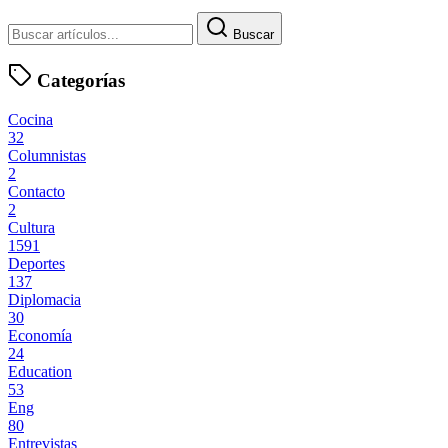
Buscar
Categorías
Cocina
32
Columnistas
2
Contacto
2
Cultura
1591
Deportes
137
Diplomacia
30
Economía
24
Education
53
Eng
80
Entrevistas