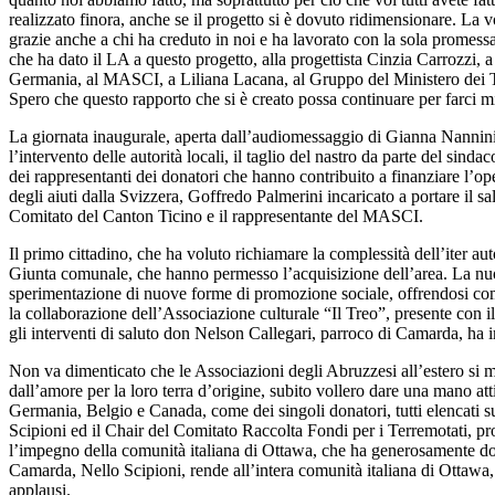
realizzato finora, anche se il progetto si è dovuto ridimensionare. La v
grazie anche a chi ha creduto in noi e ha lavorato con la sola promess
che ha dato il LA a questo progetto, alla progettista Cinzia Carrozzi, 
Germania, al MASCI, a Liliana Lacana, al Gruppo del Ministero dei Tras
Spero che questo rapporto che si è creato possa continuare per farci mi
La giornata inaugurale, aperta dall’audiomessaggio di Gianna Nannini –
l’intervento delle autorità locali, il taglio del nastro da parte del si
dei rappresentanti dei donatori che hanno contribuito a finanziare l’op
degli aiuti dalla Svizzera, Goffredo Palmerini incaricato a portare il s
Comitato del Canton Ticino e il rappresentante del MASCI.
Il primo cittadino, che ha voluto richiamare la complessità dell’iter au
Giunta comunale, che hanno permesso l’acquisizione dell’area. La nuova 
sperimentazione di nuove forme di promozione sociale, offrendosi come
la collaborazione dell’Associazione culturale “Il Treo”, presente con
gli interventi di saluto don Nelson Callegari, parroco di Camarda, ha im
Non va dimenticato che le Associazioni degli Abruzzesi all’estero si mo
dall’amore per la loro terra d’origine, subito vollero dare una mano att
Germania, Belgio e Canada, come dei singoli donatori, tutti elencati su
Scipioni ed il Chair del Comitato Raccolta Fondi per i Terremotati, pro
l’impegno della comunità italiana di Ottawa, che ha generosamente dona
Camarda, Nello Scipioni, rende all’intera comunità italiana di Ottawa
applausi.