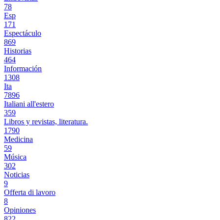
78
Esp
171
Espectáculo
869
Historias
464
Información
1308
Ita
7896
Italiani all'estero
359
Libros y revistas, literatura.
1790
Medicina
59
Música
302
Noticias
9
Offerta di lavoro
8
Opiniones
822