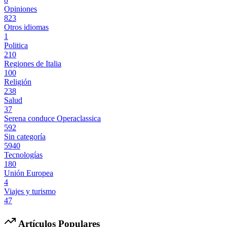
Opiniones
823
Otros idiomas
1
Politica
210
Regiones de Italia
100
Religión
238
Salud
37
Serena conduce Operaclassica
592
Sin categoría
5940
Tecnologías
180
Unión Europea
4
Viajes y turismo
47
Artículos Populares