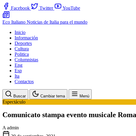
Facebook
Twitter
YouTube
Eco Italiano
Noticias de Italia para el mundo
Inicio
Información
Deportes
Cultura
Politica
Columnistas
Eng
Esp
Ita
Contactos
Buscar
Cambiar tema
Menú
Espectáculo
Comunicato stampa evento musicale Rom
A
admin