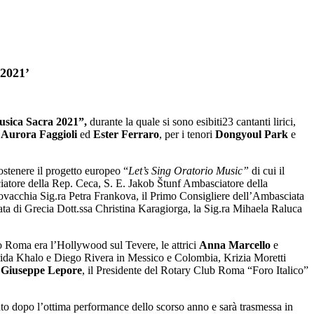
 2021’
usica Sacra 2021”,
durante la quale si sono esibiti23 cantanti lirici,
i
Aurora Faggioli
ed
Ester Ferraro
, per i tenori
Dongyoul Park
e
stenere il progetto europeo “
Let’s Sing Oratorio Music”
di cui il
iatore della Rep. Ceca, S. E. Jakob Štunf Ambasciatore della
ovacchia Sig.ra Petra Frankova, il Primo Consigliere dell’Ambasciata
ta di Grecia Dott.ssa Christina Karagiorga, la Sig.ra Mihaela Raluca
o Roma era l’Hollywood sul Tevere, le attrici
Anna Marcello
e
 Frida Khalo e Diego Rivera in Messico e Colombia, Krizia Moretti
o
Giuseppe Lepore
, il Presidente del Rotary Club Roma “Foro Italico”
mato dopo l’ottima performance dello scorso anno e sarà trasmessa in