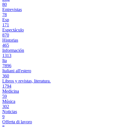
80
Entrevistas
78
Esp
171
Espectáculo
870
Historias
465
Información
1313
Ita
7896
Italiani all'estero
360
Libros y revistas, literatura.
1794
Medicina
59
Música
302
Noticias
9
Offerta di lavoro
8