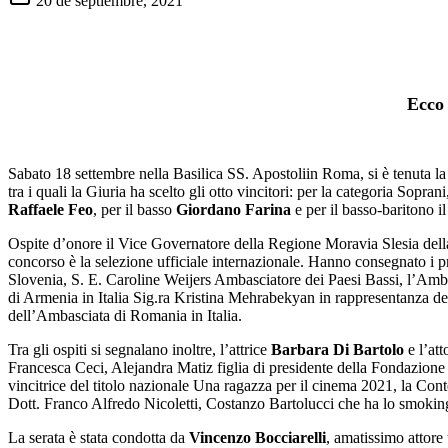
20 de septiembre, 2021
Ecco 
Sabato 18 settembre nella Basilica SS. Apostoliin Roma, si è tenuta la
tra i quali la Giuria ha scelto gli otto vincitori: per la categoria Sopran
Raffaele Feo
, per il basso
Giordano Farina
e per il basso-baritono i
Ospite d’onore il Vice Governatore della Regione Moravia Slesia del
concorso è la selezione ufficiale internazionale. Hanno consegnato i
Slovenia, S. E. Caroline Weijers Ambasciatore dei Paesi Bassi, l’Amb
di Armenia in Italia Sig.ra Kristina Mehrabekyan in rappresentanza de
dell’Ambasciata di Romania in Italia.
Tra gli ospiti si segnalano inoltre, l’attrice
Barbara Di Bartolo
e l’at
Francesca Ceci, Alejandra Matiz figlia di presidente della Fondazion
vincitrice del titolo nazionale Una ragazza per il cinema 2021, la C
Dott. Franco Alfredo Nicoletti, Costanzo Bartolucci che ha lo smoking
La serata è stata condotta da
Vincenzo Bocciarelli
, amatissimo attore