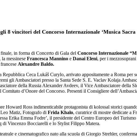
gli 8 vincitori del Concorso Internazionale ‘Musica Sacra
 finale, in forma di Concerto di Gala del
Concorso Internazionale “M
i, la messinese
Francesca Mannino
e
Danai Eleni
, per i mezzosopran
l francese
Alexandre Baldo.
la Repubblica Ceca Lukáš Curylo, arrivato appositamente a Roma per so
 premi gli Ambasciatori presso la Santa Sede S. E. Vaclav Kolaja Ambasc
asciatore della Russia Alexander Avdeev, il Vice Ambasciatore della Sl
l Comitato d’Onore del Concorso. Presenti il Consigliere dell’Ambascia
tore Howard Ross indimenticabile protagonista di kolossal storici quand
e Leo Matiz, Fotografo di
Frida Khalo
, curatrice di mostre dedicate a
ontessa Erika Emma Fodre’, il presidente del Centro Europeo del Turism
 di Vincenzo Bocciarelli e lo Stylist Filippo Matera.
 teatrale e cinematografico nato alla scuola di Giorgio Strehler, confer