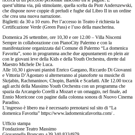
quest’ultima via, più stimolante, quella scelta da Piotr Anderszewski,
che dispone nove coppie di preludi e fughe dal Libro II in un ordine
che crea una nuova narrazione.
Biglietti: da 30 a 10 euro. Per l’accesso in Teatro è richiesta la
Certificazione Verde (Green Pass) e l’uso della mascherina.
Domenica 26 settembre, ore 10,30 e ore 12.00 – Villa Niscemi
Sempre in collaborazione con PianoCity Palermo e con la
manifestazione organizzata dal Comune di Palermo “La domenica
Favorita”, sono in programma anche due appuntamenti en plein air
con le giovani leve della Kids e della Youth Orchestra, dirette dal
Maestro Michele De Luca.
Alle 10,30 i giovani pianisti Enrico Gargano, Riccardo Di Giovanni
e Vittoria D’Agostaro si alterneranno al pianoforte su musiche di
Skrjabin, Rachmaninov, Chopin, Bartók e Scarlatti. Alle 12.00 tocca
agli archi della Massimo Youth Orchestra con un programma che
spazia da Arcangelo Corelli a Mozart e un omaggio, nel finale, ad
Ennio Morricone con pagine dalla colonna sonora di Nuovo Cinema
Paradiso.
L’ingresso è libero ma è necessario prenotarsi sul sito di “La
domenica Favorita” https://www.ladomenicafavorita.com/ .
Ufficio stampa
Fondazione Teatro Massimo
Giovannella Brancato +39 340 8334979