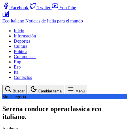
Facebook
Twitter
YouTube
Eco Italiano
Noticias de Italia para el mundo
Inicio
Información
Deportes
Cultura
Politica
Columnistas
Eng
Esp
Ita
Contactos
Buscar
Cambiar tema
Menú
Sin categoría
Serena conduce operaclassica eco
italiano.
A
admin