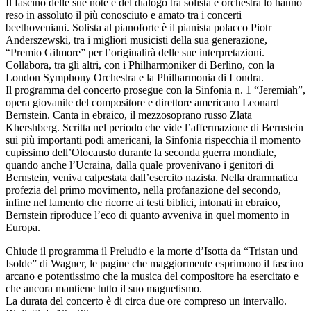
Il fascino delle sue note e del dialogo tra solista e orchestra lo hanno
reso in assoluto il più conosciuto e amato tra i concerti
beethoveniani. Solista al pianoforte è il pianista polacco Piotr
Anderszewski, tra i migliori musicisti della sua generazione,
“Premio Gilmore” per l’originalirà delle sue interpretazioni.
Collabora, tra gli altri, con i Philharmoniker di Berlino, con la
London Symphony Orchestra e la Philharmonia di Londra.
Il programma del concerto prosegue con la Sinfonia n. 1 “Jeremiah”,
opera giovanile del compositore e direttore americano Leonard
Bernstein. Canta in ebraico, il mezzosoprano russo Zlata
Khershberg. Scritta nel periodo che vide l’affermazione di Bernstein
sui più importanti podi americani, la Sinfonia rispecchia il momento
cupissimo dell’Olocausto durante la seconda guerra mondiale,
quando anche l’Ucraina, dalla quale provenivano i genitori di
Bernstein, veniva calpestata dall’esercito nazista. Nella drammatica
profezia del primo movimento, nella profanazione del secondo,
infine nel lamento che ricorre ai testi biblici, intonati in ebraico,
Bernstein riproduce l’eco di quanto avveniva in quel momento in
Europa.
Chiude il programma il Preludio e la morte d’Isotta da “Tristan und
Isolde” di Wagner, le pagine che maggiormente esprimono il fascino
arcano e potentissimo che la musica del compositore ha esercitato e
che ancora mantiene tutto il suo magnetismo.
La durata del concerto è di circa due ore compreso un intervallo.