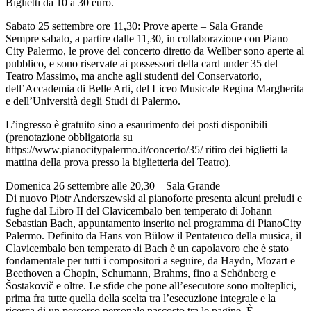
Biglietti da 10 a 30 euro.
Sabato 25 settembre ore 11,30: Prove aperte – Sala Grande
Sempre sabato, a partire dalle 11,30, in collaborazione con Piano
City Palermo, le prove del concerto diretto da Wellber sono aperte al
pubblico, e sono riservate ai possessori della card under 35 del
Teatro Massimo, ma anche agli studenti del Conservatorio,
dell’Accademia di Belle Arti, del Liceo Musicale Regina Margherita
e dell’Università degli Studi di Palermo.
L’ingresso è gratuito sino a esaurimento dei posti disponibili
(prenotazione obbligatoria su
https://www.pianocitypalermo.it/concerto/35/ ritiro dei biglietti la
mattina della prova presso la biglietteria del Teatro).
Domenica 26 settembre alle 20,30 – Sala Grande
Di nuovo Piotr Anderszewski al pianoforte presenta alcuni preludi e
fughe dal Libro II del Clavicembalo ben temperato di Johann
Sebastian Bach, appuntamento inserito nel programma di PianoCity
Palermo. Definito da Hans von Bülow il Pentateuco della musica, il
Clavicembalo ben temperato di Bach è un capolavoro che è stato
fondamentale per tutti i compositori a seguire, da Haydn, Mozart e
Beethoven a Chopin, Schumann, Brahms, fino a Schönberg e
Šostakovič e oltre. Le sfide che pone all’esecutore sono molteplici,
prima fra tutte quella della scelta tra l’esecuzione integrale e la
ricerca di un percorso personale nascosto tra le pagine. È