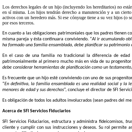
Los derechos legales de un hijo (incluyendo los hereditarios) no est
en sí misma. Los hijos tendrán derecho a manutención y a un cierto
activos con un heredero más.
Si ese cónyuge tiene a su vez hijos (o s
por esos terceros.
En cuanto a las obligaciones patrimoniales que los padres tienen co
misma pareja y ésta continuara conviviendo. “
Al ir acumulando obl
ha formado una familia ensamblada, debe planificar su patrimonio 
En el caso de una familia no tradicional la diferencia de eda
patrimonialmente al primero mucho más en vida de su progenitor 
debe considerar herramientas de planificación como un testamento,
Es frecuente que un hijo esté conviviendo con uno de sus progenitor
“
En definitiva, la familia ensamblada es una realidad social y la
menores de edad y sus derechos
”, concluye el director de SFI Servic
Es obligación de todos los adultos involucrados (sean padres del men
Acerca de SFI Servicios Fiduciarios
SF
I Servicios Fiduciarios, estructura y administra fideicomisos,
tru
cliente y cumplir con sus instrucciones y deseos. Su rol permite as