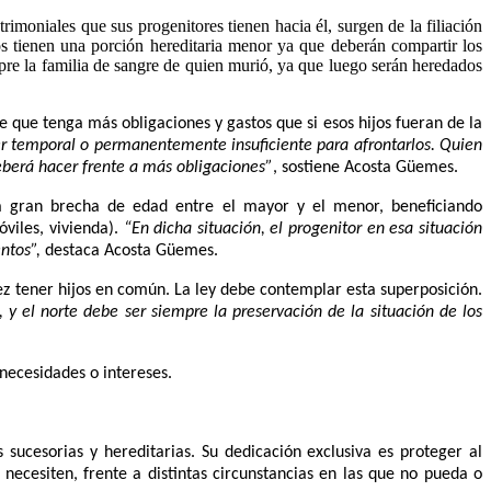
rimoniales que sus progenitores tienen hacia él, surgen de la filiación
s tienen una porción hereditaria menor
ya que deberán compartir los
mpre la familia de sangre de quien murió
, ya que luego serán heredados
le que tenga más obligaciones y gastos que si esos hijos fueran de la
er temporal o permanentemente insuficiente para afrontarlos. Quien
eberá hacer frente a más obligaciones”
, sostiene Acosta Güemes.
na gran brecha de edad entre el mayor y el menor, beneficiando
viles, vivienda).
“En dicha situación, el progenitor en esa situación
ntos”,
destaca Acosta Güemes.
vez tener hijos en común. La ley debe contemplar esta superposición.
y el norte debe ser siempre la preservación de la situación de los
 necesidades o intereses.
 sucesorias y hereditarias. Su dedicación exclusiva es proteger al
e necesiten, frente a distintas circunstancias en las que no pueda o