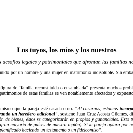
Los tuyos, los míos y los nuestros
 desafíos legales y patrimoniales que afrontan las familias n
finido por un
hombre y una mujer en matrimonio indisoluble. Sin emba
 figura de “familia reconstituida o ensamblada”
presenta muchos probl
patrimonios de estas familias se ven notablemente afectados y expuesto
o mismo que la pareja esté casada o no
.
“Al casarnos, estamos
incorp
rando un heredero adicional
”
, sostiene Juan Cruz Acosta Güemes, di
ión de bienes, éstos se categorizarán en propios y gananciales. Esto 
 gran mayoría de países de nuestra región). Si la pareja optara por no
 planificado haciendo un testamento o un fideicomiso”
.