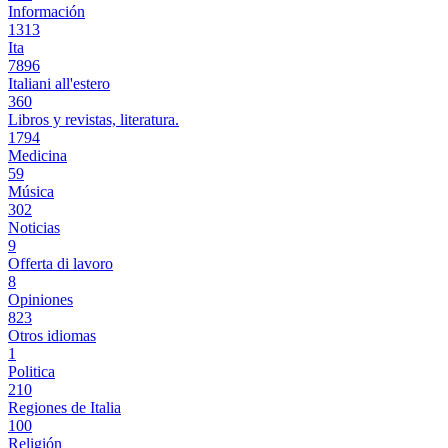
Información
1313
Ita
7896
Italiani all'estero
360
Libros y revistas, literatura.
1794
Medicina
59
Música
302
Noticias
9
Offerta di lavoro
8
Opiniones
823
Otros idiomas
1
Politica
210
Regiones de Italia
100
Religión