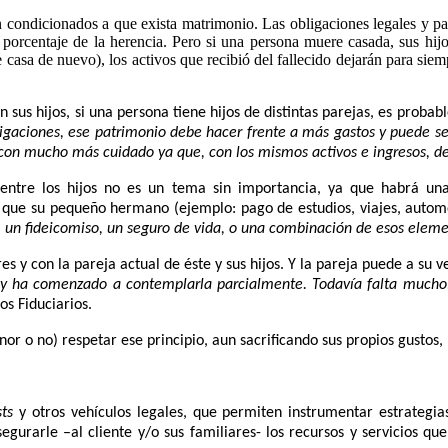
án condicionados a que exista matrimonio.
Las obligaciones legales y pat
 porcentaje de la herencia.
Pero si una persona muere casada, sus hijo
e casa de nuevo), los activos que recibió del fallecido dejarán para sie
n sus hijos,
si una persona tiene hijos de distintas parejas, es probab
igaciones, ese patrimonio debe hacer frente a más gastos y puede s
con mucho más cuidado ya que, con los mismos activos e ingresos, d
d entre los hijos no es un tema sin importancia, ya que habrá u
que su pequeño hermano (ejemplo: pago de estudios, viajes, automó
 un fideicomiso, un seguro de vida, o una combinación de esos eleme
es y con la pareja actual de éste y sus hijos. Y la pareja puede a su 
 ley ha comenzado a contemplarla parcialmente. Todavía falta mucho, 
ios Fiduciarios.
or o no) respetar ese principio, aun sacrificando sus propios gustos,
sts
y otros vehículos legales, que permiten instrumentar estrategias
egurarle –al cliente y/o sus familiares- los recursos y servicios qu