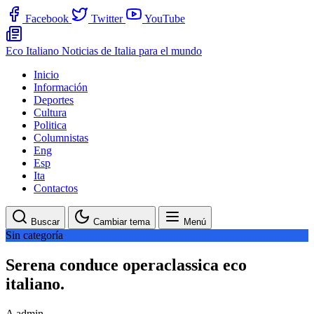
Facebook
Twitter
YouTube
Eco Italiano
Noticias de Italia para el mundo
Inicio
Información
Deportes
Cultura
Politica
Columnistas
Eng
Esp
Ita
Contactos
Buscar
Cambiar tema
Menú
Sin categoría
Serena conduce operaclassica eco
italiano.
A
admin