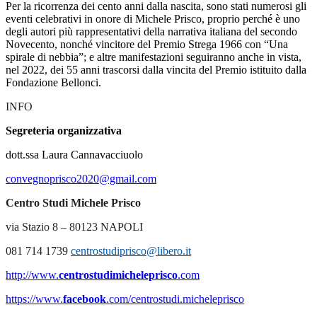
Per la ricorrenza dei cento anni dalla nascita, sono stati numerosi gli
eventi celebrativi in onore di Michele Prisco, proprio perché è uno
degli autori più rappresentativi della narrativa italiana del secondo
Novecento, nonché vincitore del Premio Strega 1966 con “Una
spirale di nebbia”; e altre manifestazioni seguiranno anche in vista,
nel 2022, dei 55 anni trascorsi dalla vincita del Premio istituito dalla
Fondazione Bellonci.
INFO
Segreteria organizzativa
dott.ssa
Laura Cannavacciuolo
convegnoprisco2020@gmail.com
Centro Studi Michele Prisco
v
ia Stazio 8
– 80123
NAPOLI
081 714 1739
centrostudiprisco@libero.it
http://www.
centrostudimichelep
risco
.com
https://www.
facebook
.com/
centrostudi.micheleprisco