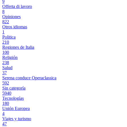
9
Offerta di lavoro
8
Opiniones
822
Otros idiomas
1
Politica
210
Regiones de Italia
100
Religión
238
Salud
37
Serena conduce Operaclassica
592
Sin categoría
5940
Tecnologías
180
Unión Europea
4
Viajes y turismo
47