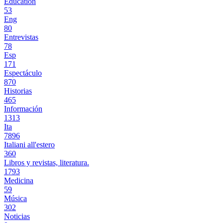
Education
53
Eng
80
Entrevistas
78
Esp
171
Espectáculo
870
Historias
465
Información
1313
Ita
7896
Italiani all'estero
360
Libros y revistas, literatura.
1793
Medicina
59
Música
302
Noticias