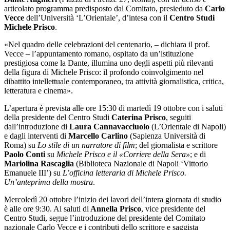
articolato programma predisposto dal Comitato, presieduto da
Carlo
Vecce
dell’Università ‘L’Orientale’, d’intesa con il
Centro Studi
Michele Prisco
.
«Nel quadro delle celebrazioni del centenario, – dichiara il prof.
Vecce – l’appuntamento romano, ospitato da un’istituzione
prestigiosa come la Dante, illumina uno degli aspetti più rilevanti
della figura di Michele Prisco: il profondo coinvolgimento nel
dibattito intellettuale contemporaneo, tra attività giornalistica, critica,
letteratura e cinema».
L’apertura è prevista alle ore 15:30 di martedì 19 ottobre con i saluti
della presidente del Centro Studi
Caterina Prisco
, seguiti
dall’introduzione di
Laura Cannavacciuolo
(L’Orientale di Napoli)
e dagli interventi di
Marcello Carlino
(Sapienza Università di
Roma) su
Lo stile di un narratore di film
; del giornalista e scrittore
Paolo Conti
su
Michele Prisco e il «Corriere della Sera»
; e di
Mariolina Rascaglia
(Biblioteca Nazionale di Napoli ‘Vittorio
Emanuele III’) su
L’officina letteraria di Michele Prisco.
Un’anteprima della mostra
.
Mercoledì 20 ottobre l’inizio dei lavori dell’intera giornata di studio
è alle ore 9:30. Ai saluti di
Annella Prisco
, vice presidente del
Centro Studi, segue l’introduzione del presidente del Comitato
nazionale Carlo Vecce e i contributi dello scrittore e saggista