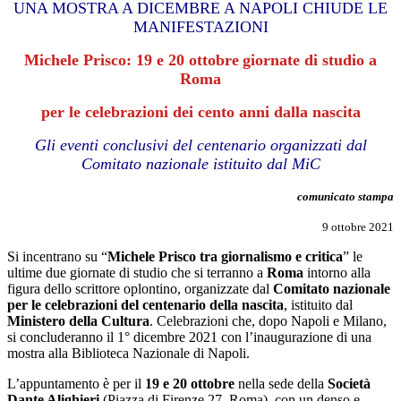
UN
A MOSTRA A DICEMBRE A NAPOLI CHIUDE LE
MANIFESTAZIONI
Michele Prisco:
19 e 20 ottobre
giornate di studio
a
Roma
per
le c
elebrazioni de
i cento anni dalla nascita
Gli eventi conclusivi del centenario organizzati dal
Comitato nazionale
i
stituito dal M
iC
comunicato stampa
9
otto
bre 202
1
Si incentrano su “
Michele Prisco tra giornalismo e critica
” le
ultime due giornate di studio che si terranno a
Roma
intorno alla
figura dello scrittore oplontino, organizzate dal
Comitato nazionale
per le celebrazioni del centenario della nascita
, istituito dal
Ministero della Cultura
. Celebrazioni che, dopo Napoli e Milano,
si concluderanno il 1° dicembre 2021 con l’inaugurazione di una
mostra alla Biblioteca Nazionale di Napoli.
L’appuntamento è per il
19 e 20 ottobre
nella sede della
Società
Dante Alighieri
(Piazza di Firenze 27, Roma), con un denso e