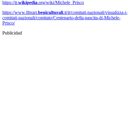
https://it.
wikipedia
.org/wiki/
Michele_Prisco
https://www.librari.
benicultur
ali
.it/it/comitati-nazionali/
visualizza-i-
comitati-
nazionali/comitato/Centenario-
della-nascita-di-Michele-
Prisco/
Publicidad