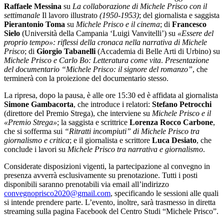
Raffaele Messina
su
La collaborazione di Michele Prisco con il
settimanale
Il lavoro illustrato
(1950-1953)
; del giornalista e saggista
Pierantonio Toma
su
Michele Prisco e il cinema
; di
Francesco
Sielo
(Università della Campania ‘Luigi Vanvitelli’) su
«Essere del
proprio tempo»: riflessi della cronaca nella narrativa di Michele
Prisco
; di
Giorgio Tabanelli
(Accademia di Belle Arti di Urbino) su
Michele Prisco e Carlo Bo: Letteratura come vita
.
Presentazione
del documentario “Michele Prisco: il signore del romanzo”
, che
terminerà con la proiezione del documentario stesso.
La ripresa, dopo la pausa, è alle ore 15:30 ed è affidata al giornalista
Simone Gambacorta
, che introduce i relatori:
Stefano Petrocchi
(direttore del Premio Strega), che interviene su
Michele Prisco e il
«Premio Strega»
; la saggista e scrittrice
Lorenza Rocco Carbone
,
che si sofferma sui
“Ritratti incompiuti” di Michele Prisco tra
giornalismo e critica
; e il giornalista e scrittore
Luca Desiato
, che
conclude i lavori su
Michele Prisco tra narrativa e giornalismo
.
Considerate disposizioni vigenti, la partecipazione al convegno in
presenza avverrà esclusivamente su prenotazione. Tutti i posti
disponibili saranno prenotabili via email all’indirizzo
convegnoprisco2020@gmail.com
, specificando le sessioni alle quali
si intende prendere parte. L’evento, inoltre, sarà trasmesso in diretta
streaming sulla pagina Facebook del Centro Studi “Michele Prisco”.