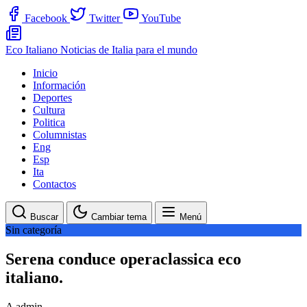
Facebook
Twitter
YouTube
Eco Italiano
Noticias de Italia para el mundo
Inicio
Información
Deportes
Cultura
Politica
Columnistas
Eng
Esp
Ita
Contactos
Buscar
Cambiar tema
Menú
Sin categoría
Serena conduce operaclassica eco
italiano.
A
admin