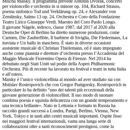
Mischa Maisky. Il programma prevede Antonin Dvorak, concerto
per violoncello e orchestra in si minore op. 104, Richard Strauss,
poema sinfonico Tod und Verklärung op. 24, e Alexander von
Zemlinsky, Salmo 13 op. 24. Orchestra e Coro della Fondazione
Teatro Lirico Giuseppe Verdi. Maestro del Coro Paolo Longo.
Il giovane Nägele, tedesco, classe 1987, dal 2017 al 2020 alla
Deutsche Oper di Berlino ha diretto numerose produzioni, come
Carmen, Die Zauberflöte, Il barbiere di Siviglia, Die Fledermaus, La
traviata e Un ballo in maschera. È stato in diverse occasioni
assistente musicale di Christian Thielemann, ed è stato impegnato
anche come pianista e direttore d’orchestra presso l’Accademia del
Maggio Musicale Fiorentino Opera di Firenze. Nel 2014 ha
debuttato negli Stati Uniti sul podio della Aspen Philharmonic
Orchestra. Più di recente ha lavorato tra festival e teatri in tutta Italia
e all’estero.
Maisky è l’unico violoncellista al mondo ad aver studiato sia con
Mstislav Rostropovich che con Gregor Piatigorsky. Rostropovich in
particolare lo ha definito “uno dei talenti più eccezionali della
giovane generazione di violoncellisti. Il suo modo di suonare
combina poesia e squisita delicatezza con un grande temperamento e
una tecnica brillante». Nato in Lettonia e formato in Russia ha
raccolto grandi successi a Londra, Parigi, Berlino, Vienna, New
York, Tokyo e in tanti altri centri musicali importanti. Ospite fisso
nei maggiori festival internazionali, vanta una lunga serie di
collaborazioni oltre a tanti riconoscimenti prestigiosi, come la