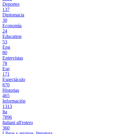
Deportes
137
Diplomacia
30
Economía
24
Education
53
Eng
80
Entrevistas
78
Esp
171
Espectáculo
870
Historias
465
Información
1313
Ita
7896
Italiani all'estero
360
Libros y revistas, literatura.