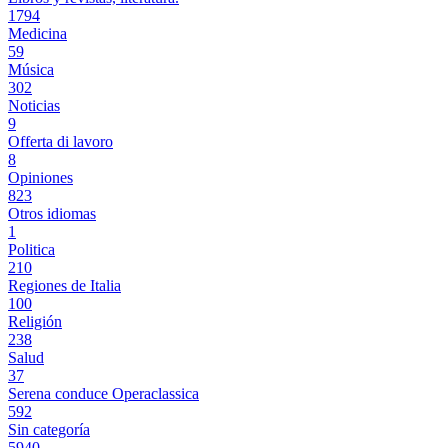
1794
Medicina
59
Música
302
Noticias
9
Offerta di lavoro
8
Opiniones
823
Otros idiomas
1
Politica
210
Regiones de Italia
100
Religión
238
Salud
37
Serena conduce Operaclassica
592
Sin categoría
5940