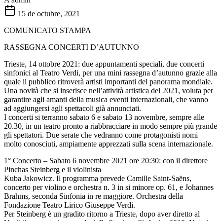
15 de octubre, 2021
COMUNICATO STAMPA
RASSEGNA CONCERTI D’AUTUNNO
Trieste, 14 ottobre 2021: due appuntamenti speciali, due concerti
sinfonici al Teatro Verdi, per una mini rassegna d’autunno grazie alla
quale il pubblico ritroverà artisti importanti del panorama mondiale.
Una novità che si inserisce nell’attività artistica del 2021, voluta per
garantire agli amanti della musica eventi internazionali, che vanno
ad aggiungersi agli spettacoli già annunciati.
I concerti si terranno sabato 6 e sabato 13 novembre, sempre alle
20.30, in un teatro pronto a riabbracciare in modo sempre più grande
gli spettatori. Due serate che vedranno come protagonisti nomi
molto conosciuti, ampiamente apprezzati sulla scena internazionale.
1° Concerto – Sabato 6 novembre 2021 ore 20:30: con il direttore
Pinchas Steinberg e il violinista
Kuba Jakowicz. Il programma prevede Camille Saint-Saëns,
concerto per violino e orchestra n. 3 in si minore op. 61, e Johannes
Brahms, seconda Sinfonia in re maggiore. Orchestra della
Fondazione Teatro Lirico Giuseppe Verdi.
Per Steinberg è un gradito ritorno a Trieste, dopo aver diretto al