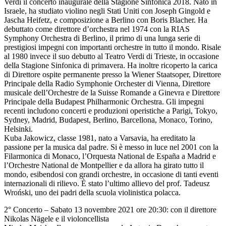
Verdi il concerto inaugurale della Stagione Sinfonica 2018. Nato in
Israele, ha studiato violino negli Stati Uniti con Joseph Gingold e
Jascha Heifetz, e composizione a Berlino con Boris Blacher. Ha
debuttato come direttore d’orchestra nel 1974 con la RIAS
Symphony Orchestra di Berlino, il primo di una lunga serie di
prestigiosi impegni con importanti orchestre in tutto il mondo. Risale
al 1980 invece il suo debutto al Teatro Verdi di Trieste, in occasione
della Stagione Sinfonica di primavera. Ha inoltre ricoperto la carica
di Direttore ospite permanente presso la Wiener Staatsoper, Direttore
Principale della Radio Symphonie Orchester di Vienna, Direttore
musicale dell’Orchestre de la Suisse Romande a Ginevra e Direttore
Principale della Budapest Philharmonic Orchestra. Gli impegni
recenti includono concerti e produzioni operistiche a Parigi, Tokyo,
Sydney, Madrid, Budapest, Berlino, Barcellona, Monaco, Torino,
Helsinki.
Kuba Jakowicz, classe 1981, nato a Varsavia, ha ereditato la
passione per la musica dal padre. Si è messo in luce nel 2001 con la
Filarmonica di Monaco, l’Orquesta National de España a Madrid e
l’Orchestre National de Montpellier e da allora ha girato tutto il
mondo, esibendosi con grandi orchestre, in occasione di tanti eventi
internazionali di rilievo. È stato l’ultimo allievo del prof. Tadeusz
Wroński, uno dei padri della scuola violinistica polacca.
2° Concerto – Sabato 13 novembre 2021 ore 20:30: con il direttore
Nikolas Nägele e il violoncellista