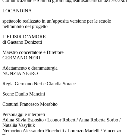
Comunicazione e Stampa g.romito@teatrosancarlo.it 0817972301
LOCANDINA
spettacolo realizzato in un’apposita versione per le scuole
nell’ambito del progetto
L’ELISIR D’AMORE
di Gaetano Donizetti
Maestro concertatore e Direttore
GERMANO NERI
Adattamento e drammaturgia
NUNZIA NIGRO
Regia Germano Neri e Claudia Sorace
Scene Danilo Mancini
Costumi Francesco Morabito
Personaggi e interpreti
Adina Silvia Esposito / Leonor Robert / Anna Roberta Sorbo /
Nataliia Vasyliuk
Nemorino Alessandro Fiocchetti / Lorenzo Martelli / Vincenzo