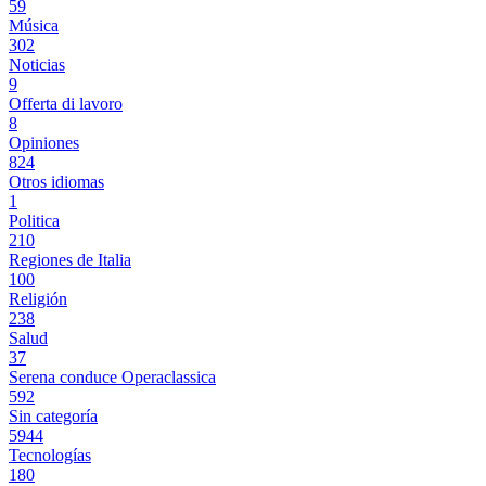
59
Música
302
Noticias
9
Offerta di lavoro
8
Opiniones
824
Otros idiomas
1
Politica
210
Regiones de Italia
100
Religión
238
Salud
37
Serena conduce Operaclassica
592
Sin categoría
5944
Tecnologías
180