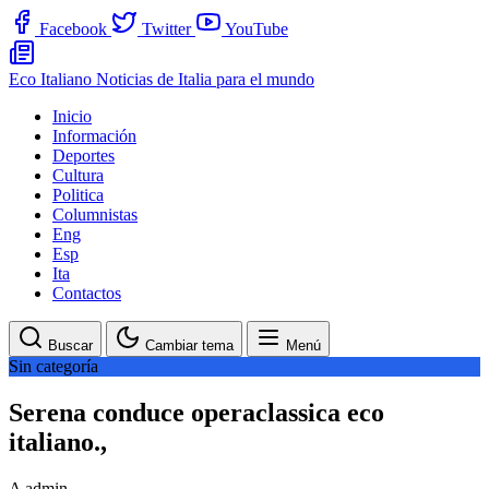
Facebook
Twitter
YouTube
Eco Italiano
Noticias de Italia para el mundo
Inicio
Información
Deportes
Cultura
Politica
Columnistas
Eng
Esp
Ita
Contactos
Buscar
Cambiar tema
Menú
Sin categoría
Serena conduce operaclassica eco
italiano.,
A
admin