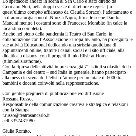
Lo spettacolo andato in scena al San Carlo è stato diretto da
Germano Neri, nella doppia veste di direttore e regista (in
quest’ultimo compito affiancato da Claudia Sorace), l’adattamento e
la drammaturgia sono di Nunzia Nigro, firma le scene Danilo
Mancini mentre i costumi sono di Francesca Morabito (in calce la
locandina completa).
Anche nel pieno della pandemia il Teatro di San Carlo, in
collaborazione con l’Associazione Europa InCanto, ha proseguito le
sue attività Educational dedicando una striscia quotidiana di
appuntamenti online, tramite i canali social e il sito ufficiale, alla
didattica a distanza con il progetti Il mio Elisir at Home
(#ilmioelisirathome).
Con la ripresa delle attività in presenza già 71 istituti scolastici della
Campania e del centro – sud Italia in generale, hanno partecipato
alla messa in scena de L’elisir d’amore per un totale di 6000 tra
bambini e docenti coinvolti nella rappresentazione.
Con gentile preghiera di pubblicazione e/o diffusione
Rossana Russo,
Responsabile della comunicazione creativa e strategica e relazioni
con la Stampa
r.russo@teatrosancarlo.it
cell 3357431980
Giulia Romito,