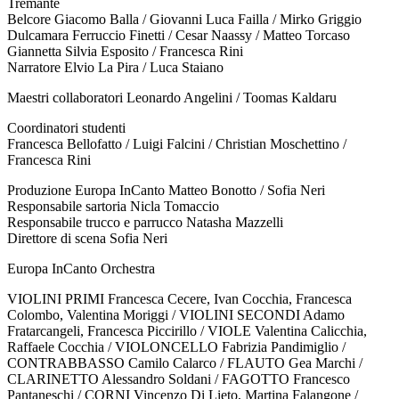
Tremante
Belcore Giacomo Balla / Giovanni Luca Failla / Mirko Griggio
Dulcamara Ferruccio Finetti / Cesar Naassy / Matteo Torcaso
Giannetta Silvia Esposito / Francesca Rini
Narratore Elvio La Pira / Luca Staiano
Maestri collaboratori Leonardo Angelini / Toomas Kaldaru
Coordinatori studenti
Francesca Bellofatto / Luigi Falcini / Christian Moschettino /
Francesca Rini
Produzione Europa InCanto Matteo Bonotto / Sofia Neri
Responsabile sartoria Nicla Tomaccio
Responsabile trucco e parrucco Natasha Mazzelli
Direttore di scena Sofia Neri
Europa InCanto Orchestra
VIOLINI PRIMI Francesca Cecere, Ivan Cocchia, Francesca
Colombo, Valentina Moriggi / VIOLINI SECONDI Adamo
Fratarcangeli, Francesca Piccirillo / VIOLE Valentina Calicchia,
Raffaele Cocchia / VIOLONCELLO Fabrizia Pandimiglio /
CONTRABBASSO Camilo Calarco / FLAUTO Gea Marchi /
CLARINETTO Alessandro Soldani / FAGOTTO Francesco
Pantaneschi / CORNI Vincenzo Di Lieto, Martina Falangone /