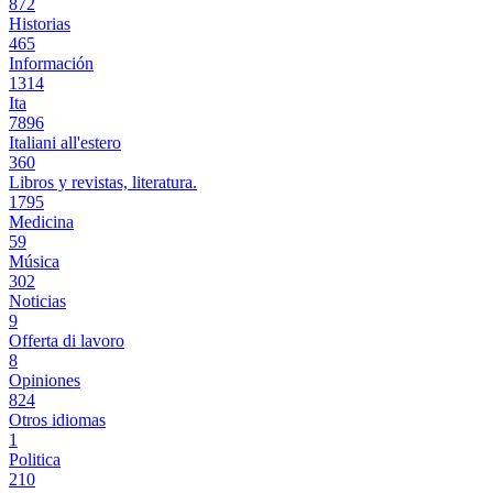
872
Historias
465
Información
1314
Ita
7896
Italiani all'estero
360
Libros y revistas, literatura.
1795
Medicina
59
Música
302
Noticias
9
Offerta di lavoro
8
Opiniones
824
Otros idiomas
1
Politica
210