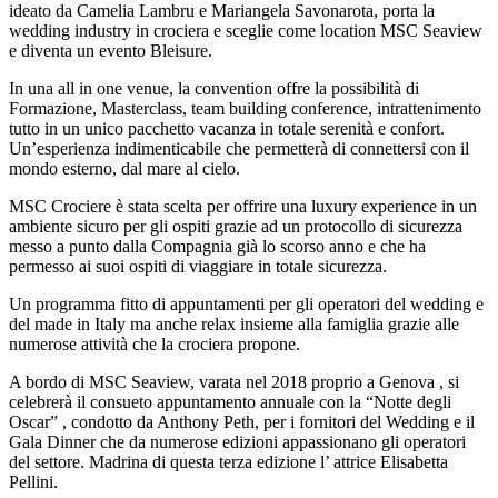
ideato da Camelia Lambru e Mariangela Savonarota, porta la
wedding industry in crociera e sceglie come location MSC Seaview
e diventa un evento Bleisure.
In una all in one venue, la convention offre la possibilità di
Formazione, Masterclass, team building conference, intrattenimento
tutto in un unico pacchetto vacanza in totale serenità e confort.
Un’esperienza indimenticabile che permetterà di connettersi con il
mondo esterno, dal mare al cielo.
MSC Crociere è stata scelta per offrire una luxury experience in un
ambiente sicuro per gli ospiti grazie ad un protocollo di sicurezza
messo a punto dalla Compagnia già lo scorso anno e che ha
permesso ai suoi ospiti di viaggiare in totale sicurezza.
Un programma fitto di appuntamenti per gli operatori del wedding e
del made in Italy ma anche relax insieme alla famiglia grazie alle
numerose attività che la crociera propone.
A bordo di MSC Seaview, varata nel 2018 proprio a Genova , si
celebrerà il consueto appuntamento annuale con la “Notte degli
Oscar” , condotto da Anthony Peth, per i fornitori del Wedding e il
Gala Dinner che da numerose edizioni appassionano gli operatori
del settore. Madrina di questa terza edizione l’ attrice Elisabetta
Pellini.