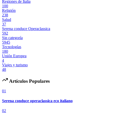
Regiones de Italia
100
Religión
238
Salud
37
Serena conduce Operaclassica
592
Sin categoría
5945
Tecnologías
180
Unión Europea
4
Viajes y turismo
48
Artículos Populares
01
Serena conduce operaclassica eco italiano
02