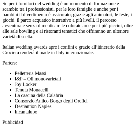
Se per i fornitori del wedding è un momento di formazione e
scambio tra i professionisti, per le loro famiglie e anche per i
bambini il divertimento è assicurato; grazie agli animatori, le feste, i
giochi, il parco acquatico interattivo a più livelli, il percorso
avventura e senza dimenticare le colorate aree per i più piccini, oltre
alle sale bowling e ai ristoranti tematici che offriranno un ulteriore
varietà di scelta.
Italian wedding awards apre i confini e grazie all’itinerario della
Crociera renderà il made in Italy internazionale.
Parters:
Pelletteria Massi
I&P – Oli monovarietali
Joy Locker
Tenuta Monacelli
La cascina della Calabria
Consorzio Antico Borgo degli Orefici
Destiantion Naples
Incantalupo
Publicidad