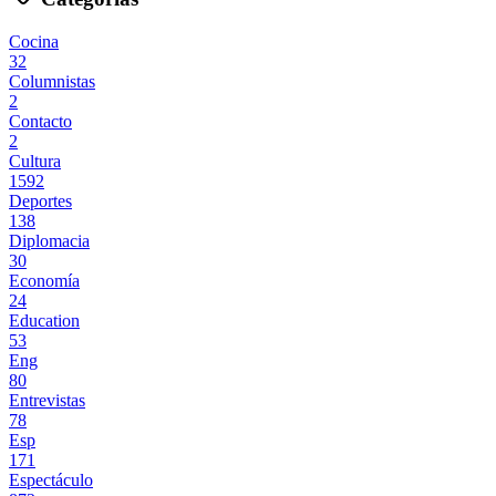
Cocina
32
Columnistas
2
Contacto
2
Cultura
1592
Deportes
138
Diplomacia
30
Economía
24
Education
53
Eng
80
Entrevistas
78
Esp
171
Espectáculo