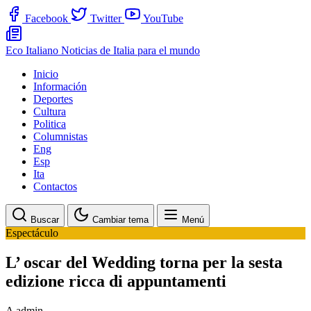
Facebook
Twitter
YouTube
Eco Italiano
Noticias de Italia para el mundo
Inicio
Información
Deportes
Cultura
Politica
Columnistas
Eng
Esp
Ita
Contactos
Buscar
Cambiar tema
Menú
Espectáculo
L’ oscar del Wedding torna per la sesta
edizione ricca di appuntamenti
A
admin