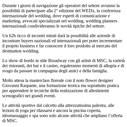
Durante i giorni di navigazione gli operatori del settore avranno la
possibilità di partecipare alla 2° edizione del WEDx, la conferenza
internazionale del wedding, dove esperti di comunicazione e
marketing, avvocati specializzati nel wedding, wedding planners
internazionali condivideranno le novità tipiche del settore.
Un b2b ricco di incontri mirati darà la possibilità alle aziende di
incontrare buyers nazionali ed internazionali per poter incrementare
il proprio business e far conoscere il loro prodotto al mercato del
destination wedding.
Lo show di bordo in stile Broadway con gli artisti di MSC, la varietà
dei ristoranti, dei bar e il casino, regaleranno momenti di allegria e di
svago da passare in compagnia degli amici e della famiglia.
Molto attesa la masterclass floreale con il noto flower designer
Giovanni Raspante, una formazione teorica ma soprattutto pratica
per apprendere le tecniche della realizzazione di allestimenti
scenografici nei grandi eventi.
Le attività sportive dal calcetto alla attrezzatissima palestra, alle
lezioni di yoga per rilassarsi e ancora la piscina coperta,
idromassaggio e spa sono solo alcune attività che ampliano l’offerta
di MSC.