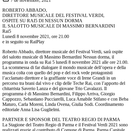
7 de noviembre, 2021
ROBERTO ABBADO,
DIRETTORE MUSICALE DEL FESTIVAL VERDI,
OSPITE SU RAI5 DI NESSUN DORMA
IL SALOTTO MUSICALE DI MASSIMO BERNARDINI
Rai5
Lunedì 8 novembre 2021, ore 21.00
e in seguito su RaiPlay
Roberto Abbado, direttore musicale del Festival Verdi, sarà ospite
del salotto musicale di Massimo Bernardini Nessun dorma, il
programma in onda su Rai 5 lunedì 8 novembre 2021 alle ore 21.00.
La scommessa di far dialogare il mondo musicale dell’opera e della
musica colta con quello del pop e del rock vede protagonisti
l’acclamato direttore e la graffiante voce di Irene Grandi in un
percorso tra brani dal vivo e clip delle Teche Rai, con l’apporto del
chitarrista Saverio Lanza e del giovane Trio Cavalazzi. Il
programma è di Massimo Bernardini, Filippo Arriva, Giorgio
Cappozzo, Sebastiano Pucciarelli, Luca Amabile Stifano e con Beba
Maturo, Carla Moreni, Linda Ovena, Giulia Sodi. Coordinamento
editoriale Anna Lisa Guglielmi.
PARTNER E SPONSOR DEL TEATRO REGIO DI PARMA
La Stagione del Teatro Regio di Parma e il Festival Verdi 2021 sono
realizzati grazie al contributo di Comune di Parma, Parma Capitale