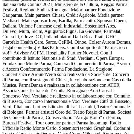
Italiana della Cultura 2021, Ministero della Cultura, Reggio Parma
Festival, Regione Emilia-Romagna. Major partner Fondazione
Cariparma. Main partners Chiesi, Crédit Agricole. Media partner
Mediaset. Main sponsor Iren, Barilla, Parmacotto. Sponsor Opem,
Dallara, Unione Parmense degli Industriali. Sostenitori Ares,
Dulevo, Mutti, Sicim, Agugiaro&Figna, La Giovane, Parmalat,
Grasselli, Glove ICT, Poliambulatori Dalla Rosa Prati, GHC
Garofalo Health Care, Sarce, CePIM, Oinoe, Colser Aurora Domus.
Legal counselling Villa&Partners. Con il supporto di “Parma, io ci
sto!”. Advisor AGFM. Hospitality Partner Novotel. Con il
contributo di Istituto Nazionale di Studi Verdiani, Opera Europa,
Fondazione Monte Parma, Camera di Commercio di Parma, Ascom
e Ascom Confcommercio Parma Fondazione. La Stagione
Concertistica e AroundVerdi sono realizzati da Società dei Concerti
di Parma, con il sostegno di Chiesi, in collaborazione con Casa della
Musica. ParmaDanza è realizzata in collaborazione con ATER
Associazione Teatrale dell’Emilia-Romagna e Arci Caos. Il
Concorso Voci Verdiane è realizzato in collaborazione con Comune
di Busseto, Concorso Internazionale Voci Verdiane Città di Busseto,
Verdi l’Italiano. Partner istituzionali La Toscanini, Teatro Comunale
di Bologna. Partner artistici Coro del Teatro Regio di Parma, Società
dei Concerti di Parma, Conservatorio “Arrigo Boito” di Parma,
Barezzi Festival. Tour operator partner Parma Incoming. Radio
Ufficiale Radio Monte Carlo. Sostenitori tecnici Graphital, Codarini
Tuega, Cavalca, IgpDecaux, MacroCoop, Milosped, Andromeda’s,