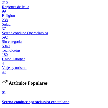
210
Regiones de Italia
99
Religión
238
Salud
37
Serena conduce Operaclassica
592
Sin categoría
5940
Tecnologías
180
Unión Europea
4
Viajes y turismo
47
Artículos Populares
01
Serena conduce operaclassica eco italiano