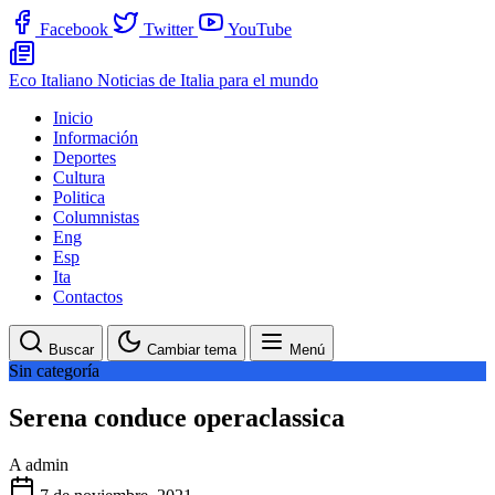
Facebook
Twitter
YouTube
Eco Italiano
Noticias de Italia para el mundo
Inicio
Información
Deportes
Cultura
Politica
Columnistas
Eng
Esp
Ita
Contactos
Buscar
Cambiar tema
Menú
Sin categoría
Serena conduce operaclassica
A
admin