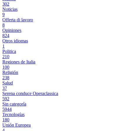
302
Noticias
9
Offerta di lavoro
8
Opiniones
824
Otros idiomas
1
Politica
210
Regiones de Italia
100
Religión
238
Salud
37
Serena conduce Operaclassica
592
Sin categoría
5944
Tecnologías
180
Unión Europea
4