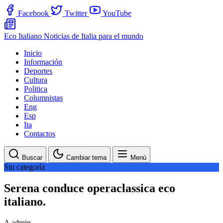
Facebook
Twitter
YouTube
Eco Italiano
Noticias de Italia para el mundo
Inicio
Información
Deportes
Cultura
Politica
Columnistas
Eng
Esp
Ita
Contactos
Buscar
Cambiar tema
Menú
Sin categoría
Serena conduce operaclassica eco
italiano.
A
admin