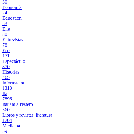
30
Economía
24
Education
53
Eng
80
Entrevistas
78
Esp
171
Espectáculo
870
Historias
465
Información
1313
Ita
7896
Italiani all'estero
360
Libros y revistas, literatura.
1794
Medicina
59