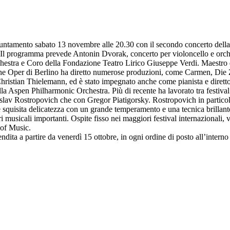
ntamento sabato 13 novembre alle 20.30 con il secondo concerto della m
y. Il programma prevede Antonin Dvorak, concerto per violoncello e orc
hestra e Coro della Fondazione Teatro Lirico Giuseppe Verdi. Maestro
he Oper di Berlino ha diretto numerose produzioni, come Carmen, Die Za
i Christian Thielemann, ed è stato impegnato anche come pianista e dire
 Aspen Philharmonic Orchestra. Più di recente ha lavorato tra festival e te
slav Rostropovich che con Gregor Piatigorsky. Rostropovich in particolar
 squisita delicatezza con un grande temperamento e una tecnica brillant
 musicali importanti. Ospite fisso nei maggiori festival internazionali, v
of Music.
a a partire da venerdì 15 ottobre, in ogni ordine di posto all’interno de