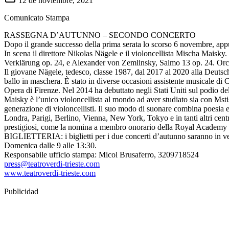
12 de noviembre, 2021
​Comunicato Stampa
RASSEGNA D’AUTUNNO – SECONDO CONCERTO
Dopo il grande successo della prima serata lo scorso 6 novembre, appu
In scena il direttore Nikolas Nägele e il violoncellista Mischa Maisk
Verklärung op. 24, e Alexander von Zemlinsky, Salmo 13 op. 24. Orc
Il giovane Nägele, tedesco, classe 1987, dal 2017 al 2020 alla Deutsc
ballo in maschera. È stato in diverse occasioni assistente musicale d
Opera di Firenze. Nel 2014 ha debuttato negli Stati Uniti sul podio della
Maisky è l’unico violoncellista al mondo ad aver studiato sia con Msti
generazione di violoncellisti. Il suo modo di suonare combina poesia e
Londra, Parigi, Berlino, Vienna, New York, Tokyo e in tanti altri centri
prestigiosi, come la nomina a membro onorario della Royal Academy 
BIGLIETTERIA: i biglietti per i due concerti d’autunno saranno in vendit
Domenica dalle 9 alle 13:30.
Responsabile ufficio stampa: Micol Brusaferro, 3209718524
press@teatroverdi-trieste.com
www.teatroverdi-trieste.com
Publicidad