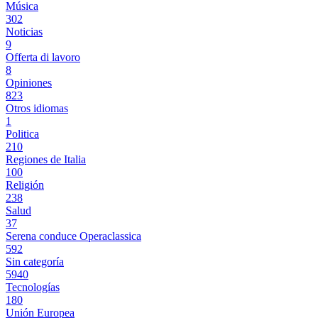
Música
302
Noticias
9
Offerta di lavoro
8
Opiniones
823
Otros idiomas
1
Politica
210
Regiones de Italia
100
Religión
238
Salud
37
Serena conduce Operaclassica
592
Sin categoría
5940
Tecnologías
180
Unión Europea