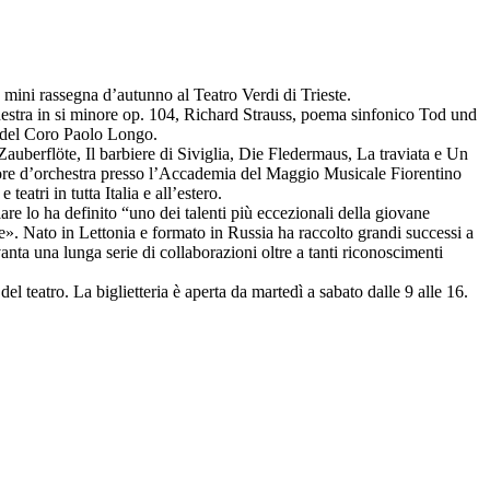
ini ​rassegna d’autunno al Teatro Verdi di Trieste.
hestra in si minore op. 104, Richard Strauss, poema sinfonico Tod und
 del Coro Paolo Longo.
uberflöte, Il barbiere di Siviglia, Die Fledermaus, La traviata e Un
ttore d’orchestra presso l’Accademia del Maggio Musicale Fiorentino
atri in tutta Italia e all’estero.
e lo ha definito “uno dei talenti più eccezionali della giovane
e». Nato in Lettonia e formato in Russia ha raccolto grandi successi a
anta una lunga serie di collaborazioni oltre a tanti riconoscimenti
l teatro. La biglietteria è aperta da martedì a sabato dalle 9 alle 16.