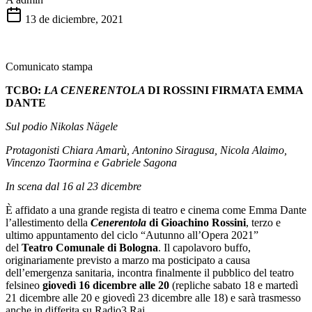
13 de diciembre, 2021
Comunicato stampa
TCBO:
LA CENERENTOLA
DI ROSSINI FIRMATA EMMA
DANTE
Sul podio Nikolas Nägele
Protagonisti Chiara Amarù, Antonino Siragusa, Nicola Alaimo,
Vincenzo Taormina e Gabriele Sagona
In scena dal 16 al 23 dicembre
È affidato a una grande regista di teatro e cinema come Emma Dante
l’allestimento della
Cenerentola
di Gioachino Rossini
, terzo e
ultimo appuntamento del ciclo “Autunno all’Opera 2021”
del
Teatro Comunale di Bologna
. Il capolavoro buffo,
originariamente previsto a marzo ma posticipato a causa
dell’emergenza sanitaria, incontra finalmente il pubblico del teatro
felsineo
giovedì 16 dicembre alle 20
(repliche sabato 18 e martedì
21 dicembre alle 20 e giovedì 23 dicembre alle 18) e sarà trasmesso
anche in differita su Radio3 Rai.