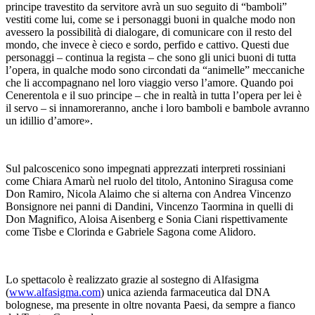
principe travestito da servitore avrà un suo seguito di “bamboli”
vestiti come lui, come se i personaggi buoni in qualche modo non
avessero la possibilità di dialogare, di comunicare con il resto del
mondo, che invece è cieco e sordo, perfido e cattivo. Questi due
personaggi – continua la regista – che sono gli unici buoni di tutta
l’opera, in qualche modo sono circondati da “animelle” meccaniche
che li accompagnano nel loro viaggio verso l’amore. Quando poi
Cenerentola e il suo principe – che in realtà in tutta l’opera per lei è
il servo – si innamoreranno, anche i loro bamboli e bambole avranno
un idillio d’amore».
Sul palcoscenico sono impegnati apprezzati interpreti rossiniani
come Chiara Amarù nel ruolo del titolo, Antonino Siragusa come
Don Ramiro, Nicola Alaimo che si alterna con Andrea Vincenzo
Bonsignore nei panni di Dandini, Vincenzo Taormina in quelli di
Don Magnifico, Aloisa Aisenberg e Sonia Ciani rispettivamente
come Tisbe e Clorinda e Gabriele Sagona come Alidoro.
Lo spettacolo è realizzato grazie al sostegno di Alfasigma
(
www.alfasigma.com
) unica azienda farmaceutica dal DNA
bolognese, ma presente in oltre novanta Paesi, da sempre a fianco