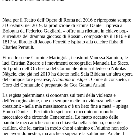
Nata per il Teatro dell’Opera di Roma nel 2016 e riproposta sempre
al Costanzi nel 2019, la produzione di Emma Dante – ripresa a
Bologna da Federico Gagliardi – offre una rilettura in chiave pop-
surrealista del dramma giocoso di Rossini, composto tra il 1816 e il
1817 su libretto di Jacopo Ferretti e ispirato alla celebre fiaba di
Charles Perrault.
Firma le scene Carmine Maringola, i costumi Vanessa Sannino, le
luci Cristian Zucaro e i movimenti coreografici Manuela Lo Sicco.
Sul podio dell’Orchestra del Comunale ritorna il tedesco Nikolas
Nägele, che già nel 2019 ha diretto nella Sala Bibiena un’altra opera
del compositore pesarese,
L’italiana in Algeri.
Come di consueto, il
Coro del Comunale è preparato da Gea Garatti Ansini.
La regista palermitana si concentra sui temi della violenza e
dell’emarginazione, che da sempre mette in evidenza nelle sue
creazioni: «nella mia messinscena c’è un lieto fine a metà – spiega
Emma Dante –. Per tutto lo spettacolo racconto un mondo
meccanico che circonda Cenerentola. Le metto accanto delle
bambole meccaniche con una chiavetta nella schiena, come dei
carillon, che lei carica in modo che si animino e l’aiutino non solo
nei lavori domestici, ma anche a superare la solitudine. Anche il