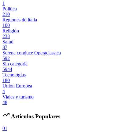
1
Politica
210
Regiones de Italia
100
Religión
238
Salud
37
Serena conduce Operaclassica
592
Sin categoría
5944
Tecnologías
180
Unión Europea
4
Viajes y turismo
48
Artículos Populares
01