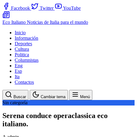
Facebook
Twitter
YouTube
Eco Italiano
Noticias de Italia para el mundo
Inicio
Información
Deportes
Cultura
Politica
Columnistas
Eng
Esp
Ita
Contactos
Buscar
Cambiar tema
Menú
Sin categoría
Serena conduce operaclassica eco
italiano.
A
admin