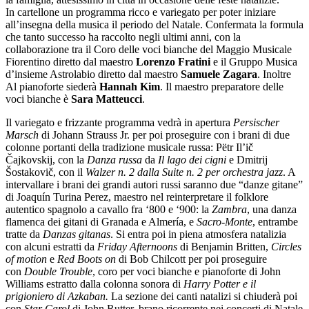
In cartellone un programma ricco e variegato per poter iniziare
all’insegna della musica il periodo del Natale. Confermata la formula
che tanto successo ha raccolto negli ultimi anni, con la
collaborazione tra il Coro delle voci bianche del Maggio Musicale
Fiorentino diretto dal maestro
Lorenzo Fratini
e il Gruppo Musica
d’insieme Astrolabio diretto dal maestro
Samuele Zagara
. Inoltre
Al pianoforte siederà
Hannah Kim
. Il maestro preparatore delle
voci bianche è
Sara Matteucci
.
Il variegato e frizzante programma vedrà in apertura
Persischer
Marsch
di Johann Strauss Jr. per poi proseguire con i brani di due
colonne portanti della tradizione musicale russa: Pëtr Il’ič
Čajkovskij, con la
Danza russa
da
Il lago dei cigni
e Dmitrij
Šostakovič, con il
Walzer n. 2 dalla Suite n. 2 per orchestra jazz
. A
intervallare i brani dei grandi autori russi saranno due “danze gitane”
di Joaquín Turina Perez, maestro nel reinterpretare il folklore
autentico spagnolo a cavallo fra ‘800 e ‘900: la
Zambra
, una danza
flamenca dei gitani di Granada e Almería, e
Sacro-Monte
, entrambe
tratte da
Danzas gitanas
. Si entra poi in piena atmosfera natalizia
con alcuni estratti da
Friday Afternoons
di Benjamin Britten,
Circles
of motion
e
Red Boots on
di Bob Chilcott per poi proseguire
con
Double Trouble
, coro per voci bianche e pianoforte di John
Williams estratto dalla colonna sonora di
Harry Potter e il
prigioniero di Azkaban.
La sezione dei canti natalizi si chiuderà poi
con
Star Carol
di John Rutter, brano ricorrente nei concerti di Natale