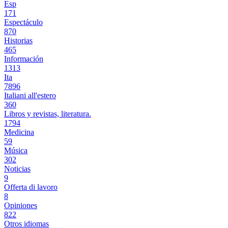
Esp
171
Espectáculo
870
Historias
465
Información
1313
Ita
7896
Italiani all'estero
360
Libros y revistas, literatura.
1794
Medicina
59
Música
302
Noticias
9
Offerta di lavoro
8
Opiniones
822
Otros idiomas