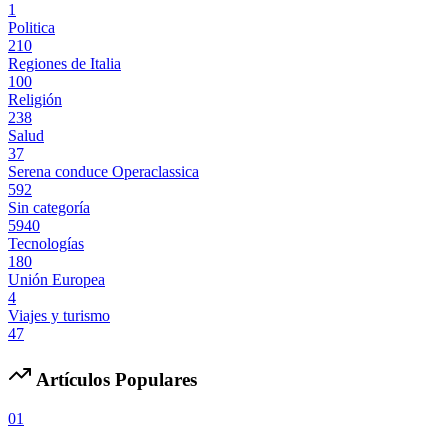
1
Politica
210
Regiones de Italia
100
Religión
238
Salud
37
Serena conduce Operaclassica
592
Sin categoría
5940
Tecnologías
180
Unión Europea
4
Viajes y turismo
47
Artículos Populares
01