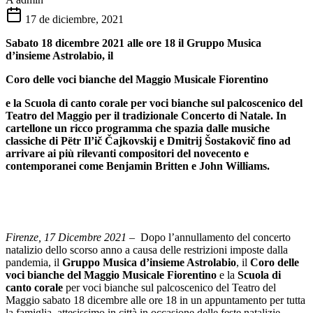
17 de diciembre, 2021
Sabato 18 dicembre 2021 alle ore 18 il Gruppo Musica
d’insieme Astrolabio, il
Coro delle voci bianche del Maggio Musicale Fiorentino
e la Scuola di canto corale per voci bianche sul palcoscenico del
Teatro del Maggio per il tradizionale Concerto di Natale. In
cartellone un ricco programma che spazia dalle musiche
classiche di Pëtr Il’ič Čajkovskij e Dmitrij Šostakovič fino ad
arrivare ai più rilevanti compositori del novecento e
contemporanei come Benjamin Britten e John Williams.
Firenze, 1
7
Dicembre 2021
–
Dopo l’annullamento del concerto
natalizio dello scorso anno a causa delle restrizioni imposte dalla
pandemia, il
Gruppo Musica d’insieme Astrolabio
, il
Coro delle
voci bianche del Maggio Musicale Fiorentino
e la
Scuola di
canto corale
per voci bianche sul palcoscenico del Teatro del
Maggio sabato 18 dicembre alle ore 18 in un appuntamento per tutta
la famiglia, attesissimo in città in occasione delle feste natalizie.