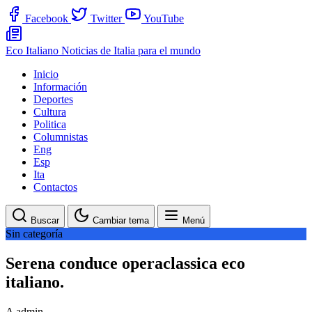
Facebook
Twitter
YouTube
Eco Italiano
Noticias de Italia para el mundo
Inicio
Información
Deportes
Cultura
Politica
Columnistas
Eng
Esp
Ita
Contactos
Buscar
Cambiar tema
Menú
Sin categoría
Serena conduce operaclassica eco
italiano.
A
admin