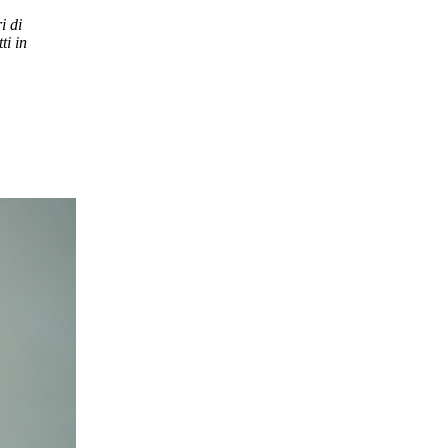
i di
ti in