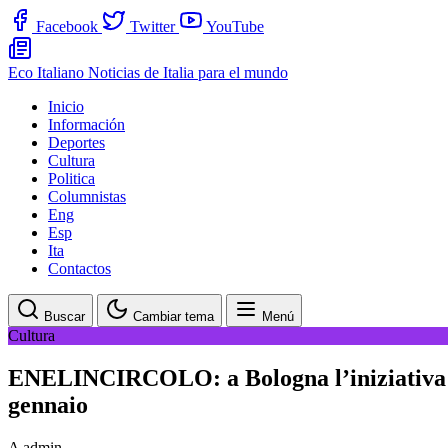
Facebook
Twitter
YouTube
Eco Italiano
Noticias de Italia para el mundo
Inicio
Información
Deportes
Cultura
Politica
Columnistas
Eng
Esp
Ita
Contactos
Buscar
Cambiar tema
Menú
Cultura
ENELINCIRCOLO: a Bologna l’iniziativa che
gennaio
A
admin