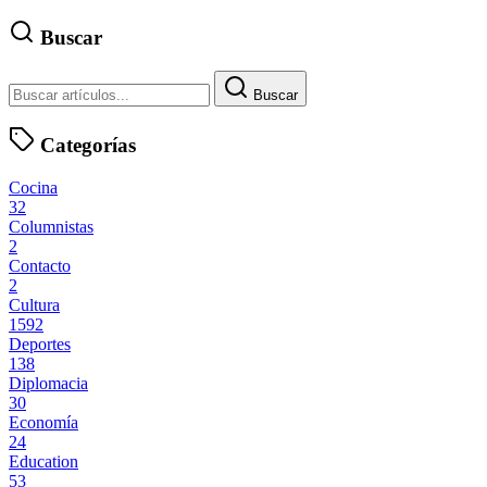
Buscar
Buscar
Categorías
Cocina
32
Columnistas
2
Contacto
2
Cultura
1592
Deportes
138
Diplomacia
30
Economía
24
Education
53