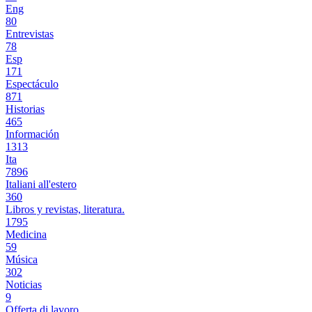
Eng
80
Entrevistas
78
Esp
171
Espectáculo
871
Historias
465
Información
1313
Ita
7896
Italiani all'estero
360
Libros y revistas, literatura.
1795
Medicina
59
Música
302
Noticias
9
Offerta di lavoro