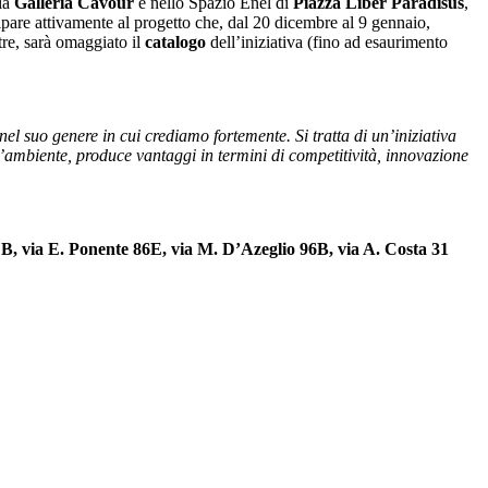
lla
Galleria Cavour
e nello Spazio Enel di
Piazza Liber Paradisus
,
cipare attivamente al progetto che, dal 20 dicembre al 9 gennaio,
tre, sarà omaggiato il
catalogo
dell’iniziativa (fino ad esaurimento
el suo genere in cui crediamo fortemente. Si tratta di un’iniziativa
ll’ambiente, produce vantaggi in termini di competitività, innovazione
 B, via E. Ponente 86E, via M. D’Azeglio 96B, via A. Costa 31