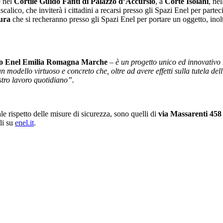
e nel
Cortile Guido Fanti di Palazzo d’Accursio
, a
Corte Isolani
, ne
alico, che inviterà i cittadini a recarsi presso gli Spazi Enel per parte
ura
che si recheranno presso gli Spazi Enel per portare un oggetto, inol
to Enel Emilia Romagna Marche
– è un progetto unico ed innovativo n
 modello virtuoso e concreto che, oltre ad avere effetti sulla tutela de
ostro lavoro quotidiano”.
ale rispetto delle misure di sicurezza, sono quelli di
via Massarenti 458
gli su
enel.it
.