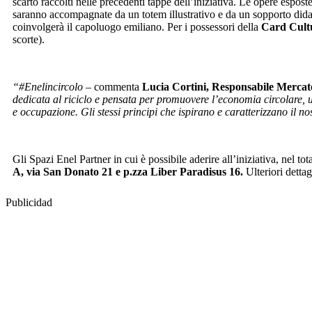
scarto raccolti nelle precedenti tappe dell’iniziativa. Le opere espost
saranno accompagnate da un totem illustrativo e da un sopporto didasc
coinvolgerà il capoluogo emiliano. Per i possessori della
Card Cult
scorte).
“#Enelincircolo –
commenta
Lucia Cortini, Responsabile Merca
dedicata al riciclo e pensata per promuovere l’economia circolare, un
e occupazione. Gli stessi principi che ispirano e caratterizzano il n
Gli Spazi Enel Partner in cui è possibile aderire all’iniziativa, nel tot
A, via San Donato 21 e p.zza Liber Paradisus 16.
Ulteriori detta
Publicidad