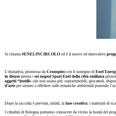
Si chiama
#ENELINCIRCOLO
ed è il nuovo ed innovativo
proge
L’iniziativa, promossa da
Cronopios
con il sostegno di
Enel Energ
in disuso
presso i
sei negozi Spazi Enel della città
emiliana
person
oggetti “inutili»
che non usano più: soprammobili, giocattoli, disposit
d’arte
per aiutare a riflettere sulle tematiche ambientali ponendo l’a
Dopo la raccolta è prevista, infatti, la
fase creativa
: i materiali di sc
I cittadini di Bologna potranno conoscere da vicino la bontà del pro