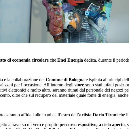
tto di economia circolare
che
Enel Energia
dedica, durante il periodo 
ia
e la collaborazione del
Comune di Bologna
e ispirata ai principi del
alizzati per l’occasione. All’interno degli
store
sono stati infatti posizio
ivi elettronici e molto altro, saranno ritirati dal personale dei negozi p
ccento, oltre che sul recupero del materiale quale fonte di energia, anche
arto saranno affidati alle mani e all’estro dell’
artista Dario Tironi
che li
getto attraverso un vero e proprio
percorso espositivo, a cielo aperto
, 