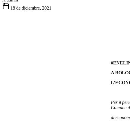
18 de diciembre, 2021
#ENELI
A BOLO
L’ECON
Per il per
Comune d
di econom