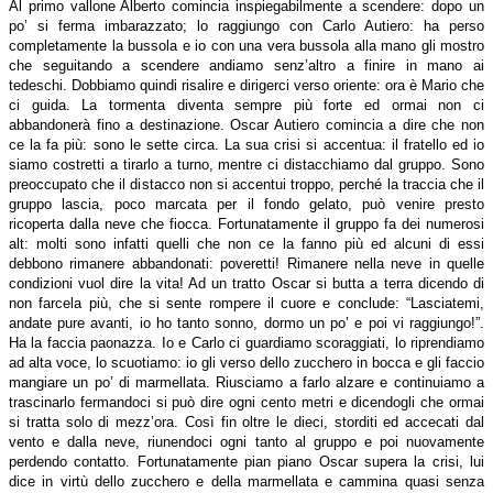
Al primo vallone Alberto comincia inspiegabilmente a scendere: dopo un
po’ si ferma imbarazzato; lo raggiungo con Carlo Autiero: ha perso
completamente la bussola e io con una vera bussola alla mano gli mostro
che seguitando a scendere andiamo senz’altro a finire in mano ai
tedeschi. Dobbiamo quindi risalire e dirigerci verso oriente: ora è Mario che
ci guida. La tormenta diventa sempre più forte ed ormai non ci
abbandonerà fino a destinazione. Oscar Autiero comincia a dire che non
ce la fa più: sono le sette circa. La sua crisi si accentua: il fratello ed io
siamo costretti a tirarlo a turno, mentre ci distacchiamo dal gruppo. Sono
preoccupato che il distacco non si accentui troppo, perché la traccia che il
gruppo lascia, poco marcata per il fondo gelato, può venire presto
ricoperta dalla neve che fiocca. Fortunatamente il gruppo fa dei numerosi
alt: molti sono infatti quelli che non ce la fanno più ed alcuni di essi
debbono rimanere abbandonati: poveretti! Rimanere nella neve in quelle
condizioni vuol dire la vita! Ad un tratto Oscar si butta a terra dicendo di
non farcela più, che si sente rompere il cuore e conclude: “Lasciatemi,
andate pure avanti, io ho tanto sonno, dormo un po’ e poi vi raggiungo!”.
Ha la faccia paonazza. Io e Carlo ci guardiamo scoraggiati, lo riprendiamo
ad alta voce, lo scuotiamo: io gli verso dello zucchero in bocca e gli faccio
mangiare un po’ di marmellata. Riusciamo a farlo alzare e continuiamo a
trascinarlo fermandoci si può dire ogni cento metri e dicendogli che ormai
si tratta solo di mezz’ora. Così fin oltre le dieci, storditi ed accecati dal
vento e dalla neve, riunendoci ogni tanto al gruppo e poi nuovamente
perdendo contatto. Fortunatamente pian piano Oscar supera la crisi, lui
dice in virtù dello zucchero e della marmellata e cammina quasi senza