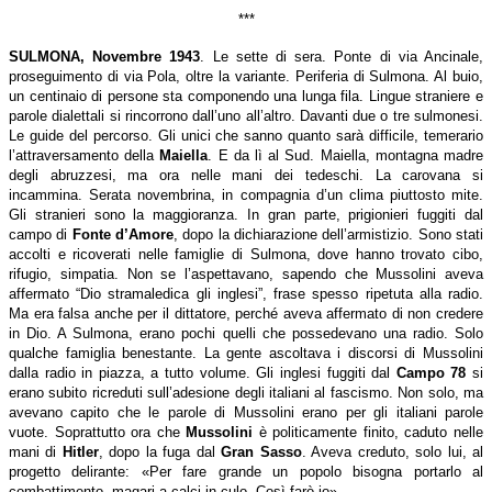
***
SULMONA, Novembre 1943
. Le sette di sera. Ponte di via Ancinale,
proseguimento di via Pola, oltre la variante. Periferia di Sulmona. Al buio,
un centinaio di persone sta componendo una lunga fila. Lingue straniere e
parole dialettali si rincorrono dall’uno all’altro. Davanti due o tre sulmonesi.
Le guide del percorso. Gli unici che sanno quanto sarà difficile, temerario
l’attraversamento della
Maiella
. E da lì al Sud. Maiella, montagna madre
degli abruzzesi, ma ora nelle mani dei tedeschi. La carovana si
incammina. Serata novembrina, in compagnia d’un clima piuttosto mite.
Gli stranieri sono la maggioranza. In gran parte, prigionieri fuggiti dal
campo di
Fonte d’Amore
, dopo la dichiarazione dell’armistizio. Sono stati
accolti e ricoverati nelle famiglie di Sulmona, dove hanno trovato cibo,
rifugio, simpatia. Non se l’aspettavano, sapendo che Mussolini aveva
affermato “Dio stramaledica gli inglesi”, frase spesso ripetuta alla radio.
Ma era falsa anche per il dittatore, perché aveva affermato di non credere
in Dio. A Sulmona, erano pochi quelli che possedevano una radio. Solo
qualche famiglia benestante. La gente ascoltava i discorsi di Mussolini
dalla radio in piazza, a tutto volume. Gli inglesi fuggiti dal
Campo 78
si
erano subito ricreduti sull’adesione degli italiani al fascismo. Non solo, ma
avevano capito che le parole di Mussolini erano per gli italiani parole
vuote. Soprattutto ora che
Mussolini
è politicamente finito, caduto nelle
mani di
Hitler
, dopo la fuga dal
Gran Sasso
. Aveva creduto, solo lui, al
progetto delirante: «Per fare grande un popolo bisogna portarlo al
combattimento, magari a calci in culo. Così farò io».