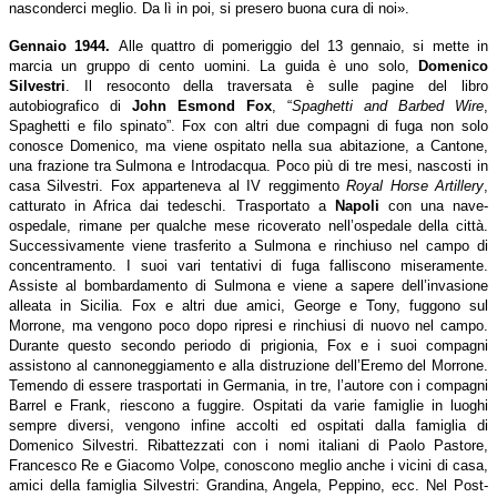
nasconderci meglio. Da lì in poi, si presero buona cura di noi
».
Gennaio 1944.
Alle quattro di pomeriggio del 13 gennaio, si mette in
marcia un gruppo di cento uomini. La guida è uno solo,
Domenico
Silvestri
. Il resoconto della traversata è sulle pagine del libro
autobiografico di
John Esmond Fox
, “
Spaghetti and Barbed Wire
,
Spaghetti e filo spinato”. Fox con altri due compagni di fuga non solo
conosce Domenico, ma viene ospitato nella sua abitazione, a Cantone,
una frazione tra Sulmona e Introdacqua. Poco più di tre mesi, nascosti in
casa Silvestri. Fox apparteneva al IV reggimento
Royal Horse Artillery
,
catturato in Africa dai tedeschi. Trasportato a
Napoli
con una nave-
ospedale, rimane per qualche mese ricoverato nell’ospedale della città.
Successivamente viene trasferito a Sulmona e rinchiuso nel campo di
concentramento. I suoi vari tentativi di fuga falliscono miseramente.
Assiste al bombardamento di Sulmona e viene a sapere dell’invasione
alleata in Sicilia. Fox e altri due amici, George e Tony, fuggono sul
Morrone, ma vengono poco dopo ripresi e rinchiusi di nuovo nel campo.
Durante questo secondo periodo di prigionia, Fox e i suoi compagni
assistono al cannoneggiamento e alla distruzione dell’Eremo del Morrone.
Temendo di essere trasportati in Germania, in tre, l’autore con i compagni
Barrel e Frank, riescono a fuggire. Ospitati da varie famiglie in luoghi
sempre diversi, vengono infine accolti ed ospitati dalla famiglia di
Domenico Silvestri. Ribattezzati con i nomi italiani di Paolo Pastore,
Francesco Re e Giacomo Volpe, conoscono meglio anche i vicini di casa,
amici della famiglia Silvestri: Grandina, Angela, Peppino, ecc. Nel Post-