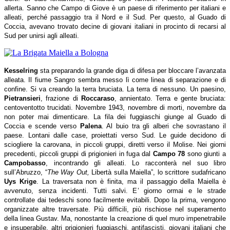
allerta. Sanno che Campo di Giove è un paese di riferimento per italiani e
alleati, perché passaggio tra il Nord e il Sud. Per questo, al Guado di
Coccia, avevano trovato decine di giovani italiani in procinto di recarsi al
Sud per unirsi agli alleati.
Kesselring
sta preparando la grande diga di difesa per bloccare l’avanzata
alleata. Il fiume Sangro sembra messo lì come linea di separazione e di
confine. Si va creando la terra bruciata. La terra di nessuno. Un paesino,
Pietransieri
, frazione di
Roccaraso
, annientato. Terra e gente bruciata:
centoventotto trucidati. Novembre 1943, novembre di morti, novembre da
non poter mai dimenticare. La fila dei fuggiaschi giunge al Guado di
Coccia e scende verso
Palena
. Al buio tra gli alberi che sovrastano il
paese. Lontani dalle case, proiettati verso Sud. Le guide decidono di
sciogliere la carovana, in piccoli gruppi, diretti verso il Molise. Nei giorni
precedenti, piccoli gruppi di prigionieri in fuga dal
Campo 78
sono giunti a
Campobasso
, incontrando gli alleati. Lo racconterà nel suo libro
sull’Abruzzo, “
The Way Out,
Libertà sulla Maiella”, lo scrittore sudafricano
Uys Krige
. La traversata non è finita, ma il passaggio della Maiella è
avvenuto, senza incidenti. Tutti salvi. E’ giorno ormai e le strade
controllate dai tedeschi sono facilmente evitabili. Dopo la prima, vengono
organizzate altre traversate. Più difficili, più rischiose nel superamento
della linea Gustav. Ma, nonostante la creazione di quel muro impenetrabile
e insuperabile, altri prigionieri fuggiaschi, antifascisti, giovani italiani che