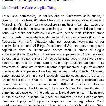
Forse, anzi certamente, un politico che se n’intendeva della guerra, il
primo ministro inglese,
Winston Churchill
, conosceva gli italiani meglio di
Mussolini: «Gli italiani sanno eccellere in moltissimi campi… Eppure si
sono ostinati a fare la sola cosa nella quale non sono mai riusciti molto
bene, vale a dire combattere». Ed era vero, perché molti italiani si erano
iscritti al partito nazionale fascista per pacifica sopravvivenza (PNF= Per
Necessità Familiari), piuttosto che per adesione volontaria o per
condivisione di ideali. Al Borgo Pacentrano di Sulmona, dove erano stati
ospitati e dove ne rimanevano ancora tanti in attesa di fuggire
attraversando la Maiella o di essere accompagnati a Roma, avevano
trovato un ambiente familiare. Un borgo-famiglia, dove si passava da una
casa all’altra, assistiti come parenti. Con l’organizzazione accurata della
traversata si vuole ora tentare un primo esperimento di fuga, affrontando
con le guide il superamento o l’accerchiamento della Maiella. Gli alleati
sono ancora lontani, mentre i tedeschi stanno occupando la zona tra
l’Abruzzo e il Molise. Queste, le poche informazioni. Ma, chiedendolo alla
storia,
Kesselring
ha già rassicurato
Hitler
di riuscire a bloccare
l’avanzata alleata. Tra l’Abruzzo, il Lazio e il Molise. La
linea Gustav
. Il
cammino prosegue con ritmo cadenzato. L’uno dietro l’altro, in fila indiana.
In alto si vedono le poche luci fievoli di
Pacentro
. Anche lì sono ospitati
centinaia di prigionieri fuggiaschi. Aspettano l’arrivo degli alleati. Ma il
ritardo aumenta il pericolo di cadere nei rastrellamenti tedeschi. Sono