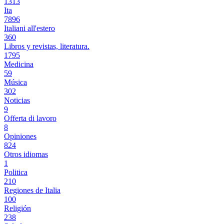
1313
Ita
7896
Italiani all'estero
360
Libros y revistas, literatura.
1795
Medicina
59
Música
302
Noticias
9
Offerta di lavoro
8
Opiniones
824
Otros idiomas
1
Politica
210
Regiones de Italia
100
Religión
238