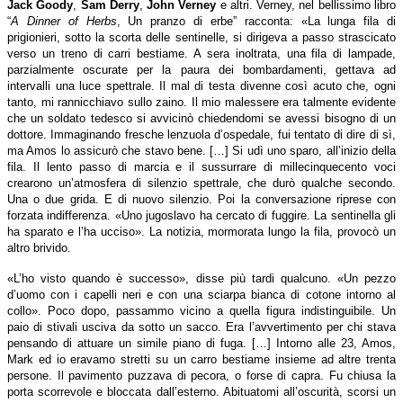
Jack Goody
,
Sam Derry
,
John Verney
e altri. Verney, nel bellissimo libro
“
A Dinner of Herbs
, Un pranzo di erbe” racconta: «La lunga fila di
prigionieri, sotto la scorta delle sentinelle, si dirigeva a passo strascicato
verso un treno di carri bestiame. A sera inoltrata, una fila di lampade,
parzialmente oscurate per la paura dei bombardamenti, gettava ad
intervalli una luce spettrale. Il mal di testa divenne così acuto che, ogni
tanto, mi rannicchiavo sullo zaino. Il mio malessere era talmente evidente
che un soldato tedesco si avvicinò chiedendomi se avessi bisogno di un
dottore. Immaginando fresche lenzuola d’ospedale, fui tentato di dire di sì,
ma Amos lo assicurò che stavo bene. […] Si udì uno sparo, all’inizio della
fila. Il lento passo di marcia e il sussurrare di millecinquecento voci
crearono un’atmosfera di silenzio spettrale, che durò qualche secondo.
Una o due grida. E di nuovo silenzio. Poi la conversazione riprese con
forzata indifferenza. «Uno jugoslavo ha cercato di fuggire. La sentinella gli
ha sparato e l’ha ucciso». La notizia, mormorata lungo la fila, provocò un
altro brivido.
«L’ho visto quando è successo», disse più tardi qualcuno. «Un pezzo
d’uomo con i capelli neri e con una sciarpa bianca di cotone intorno al
collo». Poco dopo, passammo vicino a quella figura indistinguibile. Un
paio di stivali usciva da sotto un sacco. Era l’avvertimento per chi stava
pensando di attuare un simile piano di fuga. […] Intorno alle 23, Amos,
Mark ed io eravamo stretti su un carro bestiame insieme ad altre trenta
persone. Il pavimento puzzava di pecora, o forse di capra. Fu chiusa la
porta scorrevole e bloccata dall’esterno. Abituatomi all’oscurità, scorsi un