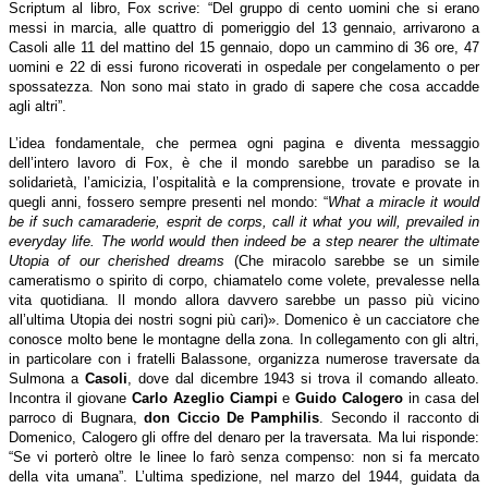
Scriptum al libro, Fox scrive: “Del gruppo di cento uomini che si erano
messi in marcia, alle quattro di pomeriggio del 13 gennaio, arrivarono a
Casoli alle 11 del mattino del 15 gennaio, dopo un cammino di 36 ore, 47
uomini e 22 di essi furono ricoverati in ospedale per congelamento o per
spossatezza. Non sono mai stato in grado di sapere che cosa accadde
agli altri”.
L’idea fondamentale, che permea ogni pagina e diventa messaggio
dell’intero lavoro di Fox, è che il mondo sarebbe un paradiso se la
solidarietà, l’amicizia, l’ospitalità e la comprensione, trovate e provate in
quegli anni, fossero sempre presenti nel mondo: “
What a miracle it would
be if such camaraderie, esprit de corps, call it what you will, prevailed in
everyday life. The world would then indeed be a step nearer the ultimate
Utopia of our cherished dreams
(Che miracolo sarebbe se un simile
cameratismo o spirito di corpo, chiamatelo come volete, prevalesse nella
vita quotidiana. Il mondo allora davvero sarebbe un passo più vicino
all’ultima Utopia dei nostri sogni più cari)». Domenico è un cacciatore che
conosce molto bene le montagne della zona. In collegamento con gli altri,
in particolare con i fratelli Balassone, organizza numerose traversate da
Sulmona a
Casoli
, dove dal dicembre 1943 si trova il comando alleato.
Incontra il giovane
Carlo Azeglio Ciampi
e
Guido Calogero
in casa del
parroco di Bugnara,
don Ciccio De Pamphilis
. Secondo il racconto di
Domenico, Calogero gli offre del denaro per la traversata. Ma lui risponde:
“Se vi porterò oltre le linee lo farò senza compenso: non si fa mercato
della vita umana”. L’ultima spedizione, nel marzo del 1944, guidata da