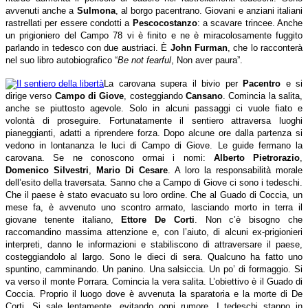
avvenuti anche a
Sulmona
, al borgo pacentrano. Giovani e anziani italiani
rastrellati per essere condotti a
Pescocostanzo
: a scavare trincee. Anche
un prigioniero del Campo 78 vi è finito e ne è miracolosamente fuggito
parlando in tedesco con due austriaci. È
John Furman
, che lo racconterà
nel suo libro autobiografico “
Be not fearful
, Non aver paura”.
La carovana supera il bivio per
Pacentro
e si
dirige verso
Campo di Giove
, costeggiando
Cansano
. Comincia la salita,
anche se piuttosto agevole. Solo in alcuni passaggi ci vuole fiato e
volontà di proseguire. Fortunatamente il sentiero attraversa luoghi
pianeggianti, adatti a riprendere forza. Dopo alcune ore dalla partenza si
vedono in lontananza le luci di Campo di Giove. Le guide fermano la
carovana. Se ne conoscono ormai i nomi:
Alberto Pietrorazio
,
Domenico Silvestri
,
Mario Di Cesare
. A loro la responsabilità morale
dell’esito della traversata. Sanno che a Campo di Giove ci sono i tedeschi.
Che il paese è stato evacuato su loro ordine. Che al Guado di Coccia, un
mese fa, è avvenuto uno scontro armato, lasciando morto in terra il
giovane tenente italiano,
Ettore De Corti
. Non c’è bisogno che
raccomandino massima attenzione e, con l’aiuto, di alcuni ex-prigionieri
interpreti, danno le informazioni e stabiliscono di attraversare il paese,
costeggiandolo al largo. Sono le dieci di sera. Qualcuno ha fatto uno
spuntino, camminando. Un panino. Una salsiccia. Un po’ di formaggio. Si
va verso il monte Porrara. Comincia la vera salita. L’obiettivo è il Guado di
Coccia. Proprio il luogo dove è avvenuta la sparatoria e la morte di De
Corti. Si sale lentamente, evitando ogni rumore. I tedeschi stanno in