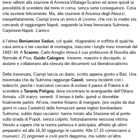
treno rallenti alla stazione di Anversa-Villalago-Scanno ed avere quindi la
possibilità di scendere dal treno in corsa, senza serie conseguenze. Cosa
che avviene felicemente. Ma, alla stazione di Anversa degli Abruzzi,
inaspettatamente, Ciampi trova un amico di Livorno, che con la madre sta
cercando di raggiungere Napoli, seguendo la linea ferroviaria Sulmona-
Carpinone-Napoli. L’amico
è l’ebreo
Beniamino Sadun
, col quale, rifugiandosi in soffitta di qualche
casa amica o nei casolari di montagna, trascorre i lunghi mesi invernali del
1943-’44. A
Scanno
, Carlo Azeglio ritrova il suo professore di filosofia alla
Normale di Pisa,
Guido Calogero
. Insieme, maestro e discepolo, si
aiutano e collaborano alla stesura dei documenti sul liberalsocialismo.
Della traversata, Ciampi lascia un diario, scritto appena giunto a Bari. Una
traversata che da Sulmona raggiunge
Casoli
, senza incidenti con i
tedeschi, perché i marciatori cercano di evitare il paese di Palena e di
scendere a
Taranta Peligna
, dove incontrano le avanguardie dell’Ottava
Armata. «24 marzo, venerdì.
Il tempo è bello: quindi si dovrebbe
finalmente partire. All’una, mentre finiamo di mangiare, (ero ospite da due
giorni in casa Cantelmi) delle formazioni aeree inglesi bombardano
Sulmona; subito dopo usciamo: hanno mirato alla Stazione ed al ponte
sulla strada di Popoli, senza colpirlo; fortunatamente nessuna vittima.
Venuto a sapere che la nostra partenza è anticipata, affretto gli ultimi
preparativi ed alle 16,30 raggiungo le casette. Alle 17,15 cominciamo a
muoverci: 21 prigionieri e civili pochi dapprima, ma subito un’altra