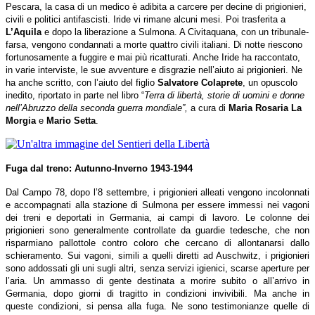
Pescara, la casa di un medico è adibita a carcere per decine di prigionieri,
civili e politici antifascisti. Iride vi rimane alcuni mesi. Poi trasferita a
L’Aquila
e dopo la liberazione a Sulmona. A Civitaquana, con un tribunale-
farsa, vengono condannati a morte quattro civili italiani. Di notte riescono
fortunosamente a fuggire e mai più ricatturati. Anche Iride ha raccontato,
in varie interviste, le sue avventure e disgrazie nell’aiuto ai prigionieri. Ne
ha anche scritto, con l’aiuto del figlio
Salvatore Colaprete
, un opuscolo
inedito, riportato in parte nel libro “
Terra di libertà, storie di uomini e donne
nell’Abruzzo della seconda guerra mondiale”,
a cura di
Maria Rosaria La
Morgia
e
Mario Setta
.
Fuga dal treno: Autunno-Inverno 1943-1944
Dal Campo 78, dopo l’8 settembre, i prigionieri alleati vengono incolonnati
e accompagnati alla stazione di Sulmona per essere immessi nei vagoni
dei treni e deportati in Germania, ai campi di lavoro. Le colonne dei
prigionieri sono generalmente controllate da guardie tedesche, che non
risparmiano pallottole contro coloro che cercano di allontanarsi dallo
schieramento. Sui vagoni, simili a quelli diretti ad Auschwitz, i prigionieri
sono addossati gli uni sugli altri, senza servizi igienici, scarse aperture per
l’aria. Un ammasso di gente destinata a morire subito o all’arrivo in
Germania, dopo giorni di tragitto in condizioni invivibili. Ma anche in
queste condizioni, si pensa alla fuga. Ne sono testimonianze quelle di