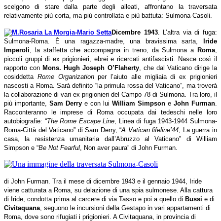
scelgono di stare dalla parte degli alleati, affrontano la traversata
relativamente più corta, ma più controllata e più battuta: Sulmona-Casoli.
Dicembre 1943
. L’altra via di fuga:
Sulmona-Roma. È una ragazza-madre, una bravissima sarta,
Iride
Imperoli
, la staffetta che accompagna in treno, da Sulmona a
Roma
,
piccoli gruppi di ex prigionieri, ebrei e ricercati antifascisti. Nasce così il
rapporto con
Mons. Hugh Joseph O’Flaherty
, che dal Vaticano dirige la
cosiddetta
Rome Organization
per l’aiuto alle migliaia di ex prigionieri
nascosti a Roma. Sarà definito “la primula rossa del Vaticano”, ma troverà
la collaborazione di vari ex prigionieri del Campo 78 di Sulmona. Tra loro, il
più importante,
Sam Derry
e con lui
William Simpson
e
John Furman
.
Racconteranno le imprese di Roma occupata dai tedeschi nelle loro
autobiografie: “
The Rome Escape Line
, Linea di fuga 1943-1944 Sulmona-
Roma-Città del Vaticano” di Sam Derry, “
A Vatican lifeline’44
, La guerra in
casa, la resistenza umanitaria dall’Abruzzo al Vaticano” di William
Simpson e “
Be Not Fearful
, Non aver paura” di John Furman.
di John Furman. Tra il mese di dicembre 1943 e il gennaio 1944, Iride
viene catturata a Roma, su delazione di una spia sulmonese. Alla cattura
di Iride, condotta prima al carcere di via Tasso e poi a quello di
Bussi
e di
Civitaquana
, seguono le incursioni della Gestapo in vari appartamenti di
Roma, dove sono rifugiati i prigionieri. A Civitaquana, in provincia di