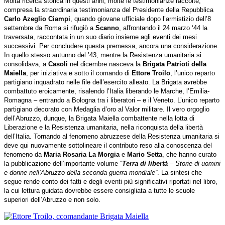
Molta ricerca storica in questi anni, molte le testimonianze raccolte,
compresa la straordinaria testimonianza del Presidente della Repubblica
Carlo Azeglio Ciampi
, quando giovane ufficiale dopo l’armistizio dell’8
settembre da Roma si rifugiò a
Scanno
, affrontando il 24 marzo ‘44 la
traversata, raccontata in un suo diario insieme agli eventi dei mesi
successivi. Per concludere questa premessa, ancora una considerazione.
In quello stesso autunno del ’43, mentre la Resistenza umanitaria si
consolidava, a
Casoli
nel dicembre nasceva la
Brigata Patrioti della
Maiella
, per iniziativa e sotto il comando di
Ettore Troilo
, l’unico reparto
partigiano inquadrato nelle file dell’esercito alleato. La Brigata avrebbe
combattuto eroicamente, risalendo l’Italia liberando le Marche, l’Emilia-
Romagna – entrando a Bologna tra i liberatori – e il Veneto. L’unico reparto
partigiano decorato con Medaglia d’oro al Valor militare. Il vero orgoglio
dell’Abruzzo, dunque, la Brigata Maiella combattente nella lotta di
Liberazione e la Resistenza umanitaria, nella riconquista della libertà
dell’Italia. Tornando al fenomeno abruzzese della Resistenza umanitaria si
deve qui nuovamente sottolineare il contributo reso alla conoscenza del
fenomeno da
Maria Rosaria La Morgia
e
Mario Setta
, che hanno curato
la pubblicazione dell’importante volume “
Terra di libertà
– Storie di uomini
e donne nell’Abruzzo della seconda guerra mondiale”
. La sintesi che
segue rende conto dei fatti e degli eventi più significativi riportati nel libro,
la cui lettura guidata dovrebbe essere consigliata a tutte le scuole
superiori dell’Abruzzo e non solo.