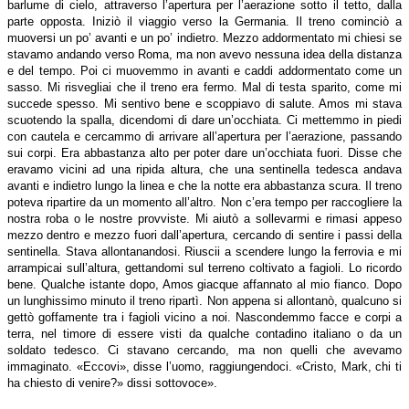
barlume di cielo, attraverso l’apertura per l’aerazione sotto il tetto, dalla
parte opposta. Iniziò il viaggio verso la Germania. Il treno cominciò a
muoversi un po’ avanti e un po’ indietro. Mezzo addormentato mi chiesi se
stavamo andando verso Roma, ma non avevo nessuna idea della distanza
e del tempo. Poi ci muovemmo in avanti e caddi addormentato come un
sasso. Mi risvegliai che il treno era fermo. Mal di testa sparito, come mi
succede spesso. Mi sentivo bene e scoppiavo di salute. Amos mi stava
scuotendo la spalla, dicendomi di dare un’occhiata. Ci mettemmo in piedi
con cautela e cercammo di arrivare all’apertura per l’aerazione, passando
sui corpi. Era abbastanza alto per poter dare un’occhiata fuori. Disse che
eravamo vicini ad una ripida altura, che una sentinella tedesca andava
avanti e indietro lungo la linea e che la notte era abbastanza scura. Il treno
poteva ripartire da un momento all’altro. Non c’era tempo per raccogliere la
nostra roba o le nostre provviste. Mi aiutò a sollevarmi e rimasi appeso
mezzo dentro e mezzo fuori dall’apertura, cercando di sentire i passi della
sentinella. Stava allontanandosi. Riuscii a scendere lungo la ferrovia e mi
arrampicai sull’altura, gettandomi sul terreno coltivato a fagioli. Lo ricordo
bene. Qualche istante dopo, Amos giacque affannato al mio fianco. Dopo
un lunghissimo minuto il treno ripartì. Non appena si allontanò, qualcuno si
gettò goffamente tra i fagioli vicino a noi. Nascondemmo facce e corpi a
terra, nel timore di essere visti da qualche contadino italiano o da un
soldato tedesco. Ci stavano cercando, ma non quelli che avevamo
immaginato. «Eccovi», disse l’uomo, raggiungendoci. «Cristo, Mark, chi
ti
ha chiesto di venire?» dissi sottovoce».