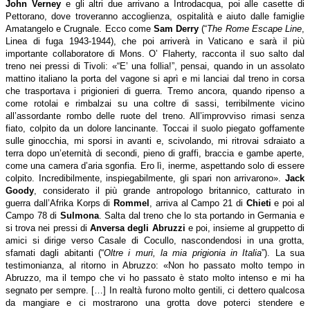
John Verney
e gli altri due arrivano a Introdacqua, poi alle casette di
Pettorano, dove troveranno accoglienza, ospitalità e aiuto dalle famiglie
Amatangelo e Crugnale. Ecco come
Sam Derry
(“
The Rome Escape Line
,
Linea di fuga 1943-1944), che poi arriverà in Vaticano e sarà il più
importante collaboratore di Mons. O’ Flaherty, racconta il suo salto dal
treno nei pressi di Tivoli: «
“E’ una follia!”, pensai, quando in un assolato
mattino italiano la porta del vagone si aprì e mi lanciai dal treno in corsa
che trasportava i prigionieri di guerra. Tremo ancora, quando ripenso a
come rotolai e rimbalzai su una coltre di sassi, terribilmente vicino
all’assordante rombo delle ruote del treno. All’improvviso rimasi senza
fiato, colpito da un dolore lancinante. Toccai il suolo piegato goffamente
sulle ginocchia, mi sporsi in avanti e, scivolando, mi ritrovai sdraiato a
terra dopo un’eternità di secondi, pieno di graffi, braccia e gambe aperte,
come una camera d’aria sgonfia. Ero lì, inerme, aspettando solo di essere
colpito. Incredibilmente, inspiegabilmente, gli spari non arrivarono
».
Jack
Goody
, considerato il più grande antropologo britannico, catturato in
guerra dall’Afrika Korps di
Rommel
, arriva al Campo 21 di
Chieti
e poi al
Campo 78 di
Sulmona
. Salta dal treno che lo sta portando in Germania e
si trova nei pressi di
Anversa degli Abruzzi
e poi, insieme al gruppetto di
amici si dirige verso Casale di Cocullo, nascondendosi in una grotta,
sfamati dagli abitanti (“
Oltre i muri, la mia prigionia in Italia
”). La sua
testimonianza, al ritorno in Abruzzo: «
Non ho passato molto tempo in
Abruzzo, ma il tempo che vi ho passato è stato molto intenso e mi ha
segnato per sempre. […]
In realtà furono molto gentili, ci dettero qualcosa
da mangiare e ci mostrarono una grotta dove poterci stendere e