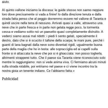
aiuto.
Al quinto vallone iniziamo la discesa: le guide stesse non sanno neppure
loro dove precisamente si vada a finire! Io dalla direzione tenuta e dalla
strada fatta penso che al peggio dovremmo essere nel vallone di Taranta e
quindi uscire nella terra di nessuno. Arrivati quasi a valle, attraverso una
neve che in parte fresca e in parte non gelata regge poco, la tormenta
cessa e vediamo sotto noi un paesetto quasi completamente distrutto. A
vederci siamo assai mal ridotti: i piedi li sento gelati, specialmente il
destro, dato che si è scucito il tallone della scarpa; le mani pure, perché i
guanti di lana bagnati dalla neve sono diventati rigidi, ugualmente buona
parte della maglia che ho in testa: alle sopracciglia ed ai capelli sulla
fronte si è attaccata la neve che poi si è ghiacciata: non posso toglierla,
altrimenti strapperei tutto. Che il paese sia Taranta viene riconosciuto solo
mentre lo raggiungiamo: non si vede anima viva. Ci fermiamo alcuni minuti
sulla strada rotabile, poi entriamo nel paese e ci viene incontro tra la
nostra gioia un tenente indiano. Ce l’abbiamo fatta.
»
Publicidad