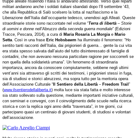
truppe alleate risalendo l’Italia si andavano attestando. Verso quei reparti
militari andarono anche i soldati italiani sbandati dopo l’8 settembre ‘43,
che alla Repubblica di Salò scelsero la lotta al nazifascismo e la
Liberazione dell’Italia dall’occupante tedesco, unendosi agli Alleati. Queste
straordinarie storie sono raccontate nel volume “
Terra di libertà
– Storie
di uomini e donne nell’Abruzzo della seconda guerra mondiale
” (Edizioni
Tracce, Pescara, 2014), a cura di
Maria Rosaria La Morgia
e
Mario
Setta
. Così in una frase
Eric Hobsbawm
ha illuminato il fenomeno: “Ho
sentito tanti racconti dell’Italia, dai prigionieri di guerra… gente la cui vita
era stata spesso salvata dall’aiuto del tutto disinteressato di famiglie di
contadini, che non avevano nessuna particolare ragione per soccorrerli se
non quella della solidarietà umana”. Un fenomeno di straordinaria
importanza, ancora da conoscere compiutamente, sebbene negli ultimi
vent’anni sia attraverso gli scritti dei testimoni, i prigionieri stessi in fuga,
sia di studiosi e storici abruzzesi, ma sopra tutto per la meritoria opera
dell’Associazione Culturale “
Il Sentiero della Libertà
–
Freedom Trail
”
(
www.ilsentierodellaliberta.it
) molta luce sia stata fatta e molto interesse
sia stato sollevato sulla questione, mediante importanti iniziative culturali,
con seminari e convegni, con il coinvolgimento delle scuole nella ricerca
storica e con la replica ogni anno della “traversata”, in tre giorni, cui
partecipano quasi un centinaio di giovani studenti, di studiosi e volontari
dell’associazione.