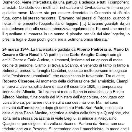
Domenico, viene intercettata da una pattuglia tedesca e tutti i componenti
arrestati. Condotto con molti altri nel carcere di Civitaquana, vi rimane per
qualche mese. Mentre sta per essere deportato in Germania si dà alla
fuga, come lui stesso racconta: “Eravamo nei pressi di Pedaso, quando di
notte mi si presentò l’opportunità di fuggire. […] Eravamo guardati da un
solo tedesco che alla sera si sbronzava regolarmente. Fu così che mentre
il guardiano si immerse in un sonno di piombo per via del vino ingerito, io
presi la fuga e dopo pochi giorni ero a Sulmona ormai liberata.”
24 marzo 1944
. La traversata è guidata da
Alberto Pietrorazio
,
Mario Di
Cesare
e
Gino Ranalli
. Vi partecipano
Carlo Azeglio Ciampi
con gli
amici Oscar e Carlo Autiero, sulmonesi, insieme ad un gruppo di molte
decine di persone. Ciampi si trova a Scanno, e venendo di tanto in tanto a
Sulmona, presso la famiglia Cantelmi, conosce molte persone impegnate
nella “resistenza umanitaria”, che organizzano le traversate. Tra queste,
Roberto Cicerone
. Al momento della dichiarazione dell’armistizio, Ciampi
si trova a Livorno, città dove è nato il 9 dicembre 1920, in temporanea
licenza dall’Albania. Da Livorno si reca a Roma
in casa dello zio
Enrico
Alfredo
Masino,
funzionario del Ministero dell’Agricoltura, coniugato con
Luisa Sforza
, per avere notizie sulla sua destinazione. Ma, nel caos
derivato dall’armistizio e dopo gli scontri a Porta San Paolo, sollecitato
dalla cugina Paola Masino, scrittrice e amica della famiglia Quaglione, che
abita nella stessa palazzina
in viale Liegi 6,
si unisce a Pasqualino
Quaglione, per dirigersi alla volta di Scanno.
Partono da Roma, con una
tradotta che va a Pescara. Si accordano con il macchinista, in modo che il