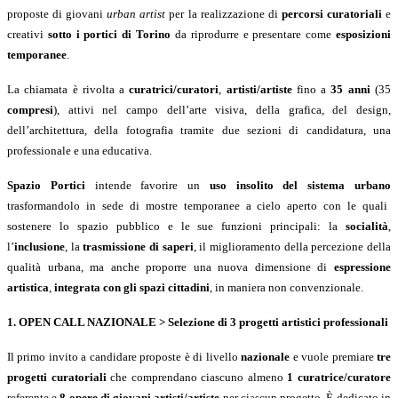
proposte di giovani
urban artist
per la realizzazione di
percorsi curatoriali
e
creativi
sotto i portici di Torino
da riprodurre e presentare come
esposizioni
temporanee
.
La chiamata è rivolta a
curatrici/curatori
,
artisti/artiste
fino a
35 anni
(35
compresi
), attivi nel campo dell
’
arte visiva, della grafica, del design,
dell
’
architettura, della fotografia tramite due sezioni di candidatura, una
professionale e una educativa.
Spazio Portici
intende favorire un
uso insolito del sistema urbano
trasformandolo in sede di mostre temporanee a cielo aperto con le quali
sostenere lo spazio pubblico e le sue funzioni principali: la
socialità
,
l
’
inclusione
, la
trasmissione di saperi
, il miglioramento della percezione della
qualit
à
urbana, ma anche proporre una nuova dimensione di
espressione
artistica
,
integrata con gli spazi cittadini
, in maniera non convenzionale.
1. OPEN CALL NAZIONALE > Selezione di 3 progetti artistici professionali
Il primo invito a candidare proposte è di livello
nazionale
e vuole premiare
tre
progetti curatoriali
che comprendano ciascuno almeno
1 curatrice/curatore
referente e
8 opere di giovani artisti/artiste
per ciascun progetto. È dedicato in