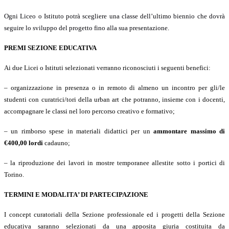
Ogni Liceo o Istituto potr
à
scegliere una classe dell
’
ultimo biennio che dovr
à
seguire lo sviluppo del progetto fino alla sua presentazione.
PREMI SEZIONE EDUCATIVA
Ai due Licei o Istituti selezionati verranno riconosciuti i seguenti benefici:
– organizzazione in presenza o in remoto di almeno un incontro per gli/le
studenti con curatrici/tori della urban art che potranno, insieme con i docenti,
accompagnare le classi nel loro percorso creativo e formativo;
– un rimborso spese in materiali didattici per un
ammontare massimo di
€
400,00 lordi
cadauno;
– la riproduzione dei lavori in mostre temporanee allestite sotto i
portici
di
Torino.
TERMINI E MODALITA
’
DI PARTECIPAZIONE
I concept curatoriali della Sezione professionale ed i progetti della Sezione
educativa saranno selezionati da una apposita giuria costituita da