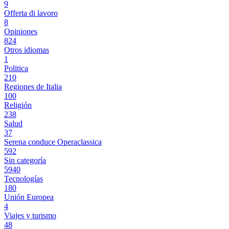
9
Offerta di lavoro
8
Opiniones
824
Otros idiomas
1
Politica
210
Regiones de Italia
100
Religión
238
Salud
37
Serena conduce Operaclassica
592
Sin categoría
5940
Tecnologías
180
Unión Europea
4
Viajes y turismo
48