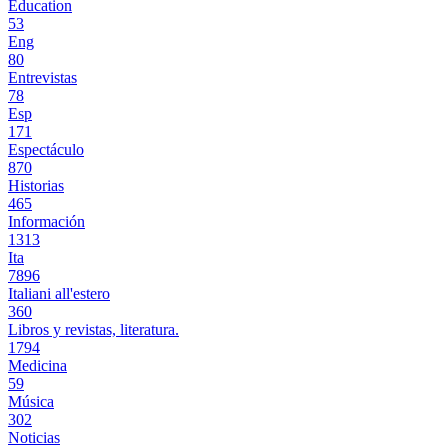
Education
53
Eng
80
Entrevistas
78
Esp
171
Espectáculo
870
Historias
465
Información
1313
Ita
7896
Italiani all'estero
360
Libros y revistas, literatura.
1794
Medicina
59
Música
302
Noticias