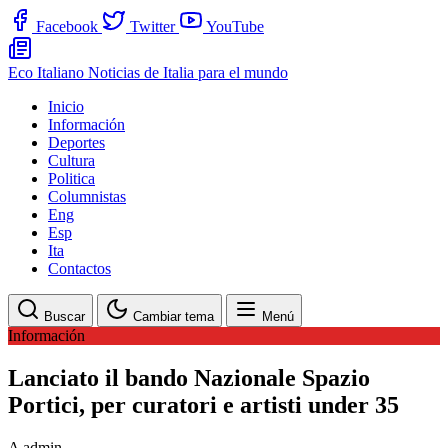
Facebook
Twitter
YouTube
Eco Italiano
Noticias de Italia para el mundo
Inicio
Información
Deportes
Cultura
Politica
Columnistas
Eng
Esp
Ita
Contactos
Buscar
Cambiar tema
Menú
Información
Lanciato il bando Nazionale Spazio
Portici, per curatori e artisti under 35
A
admin