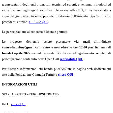
rappresentanti degli enti promotori, tecnici ed esperti, e verranno riprodotti ed
esposti a cura degli organizzatori sotto le arcate della Citt
à
, in maniera analoga
a quanto gi
à
realizzato nelle precedenti edizioni dell
’
iniziativa (per info sulle
precedenti edizioni
CLICCA QUI
)
La partecipazione al concorso è libera e gratuita.
Le proposte dovranno essere presentate
via mail
all’
indirizzo
contrada.onlus@gmail.com
entro e
non oltre
le ore
12.00
(ora italiana)
di
lunedì 4 aprile 2022
secondo le modalit
à
indicate nel regolamento completo di
partecipazione contenuto nella Open Call
scaricabile QUI
.
Per ulteriori informazioni sul bando puoi visitare la pagina web dedicata sul
sito della Fondazione Contrada Torino o
clicca QUI
INFORMAZIONI UTILI
SPAZIO PORTICI – PERCORSI CREATIVI
INFO:
clicca QUI