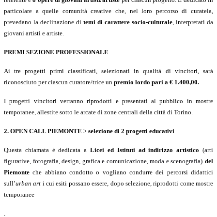
particolare a quelle comunit
à
creative che, nel loro percorso di curatela,
prevedano la declinazione di
temi di carattere socio-culturale
, interpretati da
giovani artisti e artiste.
PREMI SEZIONE PROFESSIONALE
Ai tre progetti primi classificati, selezionati in qualit
à
di vincitori, sar
à
riconosciuto per ciascun curatore/trice un
premio lordo pari a
€
1.400,00.
I progetti vincitori verranno riprodotti e presentati al pubblico in mostre
temporanee, allestite sotto le arcate di zone centrali della citt
à
di Torino.
2. OPEN CALL PIEMONTE
>
selezione di 2 progetti educativi
Questa chiamata è dedicata a
Licei ed Istituti ad indirizzo artistico
(
arti
figurative, fotografia, design, grafica e comunicazione, moda e scenografia)
del
Piemonte
che abbiano condotto o vogliano condurre dei percorsi didattici
sull’
urban art
i cui esiti possano essere, dopo selezione, riprodotti come mostre
temporanee
.