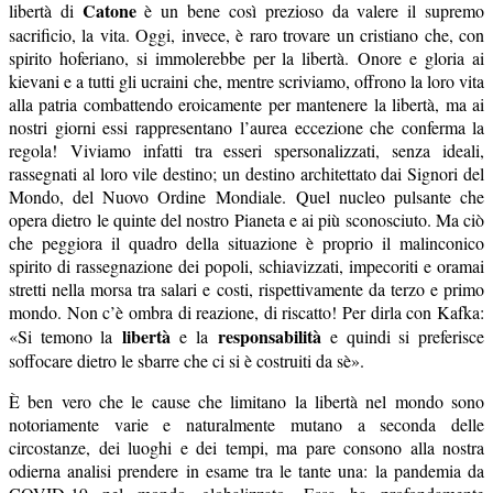
Catone
libertà di
è un bene così prezioso da valere il supremo
sacrificio, la vita. Oggi, invece, è raro trovare un cristiano che, con
spirito hoferiano, si immolerebbe per la libertà. Onore e gloria ai
kievani e a tutti gli ucraini che, mentre scriviamo, offrono la loro vita
alla patria combattendo eroicamente per mantenere la libertà, ma ai
nostri giorni essi rappresentano l’aurea eccezione che conferma la
regola! Viviamo infatti tra esseri spersonalizzati, senza ideali,
rassegnati al loro vile destino; un destino architettato dai Signori del
Mondo, del Nuovo Ordine Mondiale. Quel nucleo pulsante che
opera dietro le quinte del nostro Pianeta e ai più sconosciuto. Ma ciò
che peggiora il quadro della situazione è proprio il malinconico
spirito di rassegnazione dei popoli, schiavizzati, impecoriti e oramai
stretti nella morsa tra salari e costi, rispettivamente da terzo e primo
mondo. Non c’è ombra di reazione, di riscatto! Per dirla con Kafka:
libertà
responsabilità
«Si temono la
e la
e quindi si preferisce
soffocare dietro le sbarre che ci si è costruiti da sè».
È ben vero che le cause che limitano la libertà nel mondo sono
notoriamente varie e naturalmente mutano a seconda delle
circostanze, dei luoghi e dei tempi, ma pare consono alla nostra
odierna analisi prendere in esame tra le tante una: la pandemia da