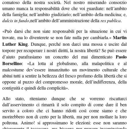
comatoso della nostra società. Nel nostro miserando consorzio
umano manca la responsabilità dove che voi guardiate: nell´ambito
della famiglia; nell´ambito giudiziario; nell´ambito della medicina; e,
dulcis in fundo
,nell´ambito dell’amministrazione della
res publica
.
«Può darsi che non siate responsabili per la situazione in cui vi
Martin
trovate, ma lo diventerete se non fate nulla per cambiarla.»
Luther King
. Dunque, perché non darci una mossa e uscire dal
torpore per recuperare i nostri diritti, la nostra libertà? Se può essere
Paolo
d’aiuto parafrasiamo un concetto del mai dimenticato
Borsellino
: «La lotta al globalismo, alla malapolitica e al
malcostume dev’essere innanzitutto un movimento culturale che
abitui tutti a sentire la bellezza del fresco profumo della libertà che si
oppone al puzzo del compromesso morale, dell’indifferenza, della
contiguità e quindi della complicità».
Allo stato, riteniamo dunque che se vorremo riscattarci
dall’asservimento ci rimarrà il solo compito di come dare il ben
servito a coloro che ci hanno ridotti così come siamo e che
morirebbero non di certo per la libertà, ma per non mollare la loro
poltrona. Animo! si approssimano le elezioni: esse non saranno
chiaramente il toccasana, ma bisogna pur provare incominciando