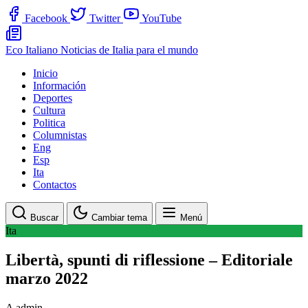
Facebook
Twitter
YouTube
Eco Italiano
Noticias de Italia para el mundo
Inicio
Información
Deportes
Cultura
Politica
Columnistas
Eng
Esp
Ita
Contactos
Buscar
Cambiar tema
Menú
Ita
Libertà, spunti di riflessione – Editoriale
marzo 2022
A
admin