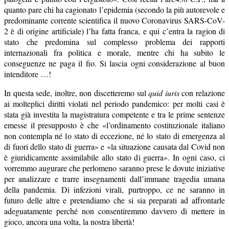
quanto pare chi ha cagionato l’epidemia (secondo la più autorevole e
predominante corrente scientifica il nuovo Coronavirus SARS-CoV-
2 è di origine artificiale) l’ha fatta franca, e qui c’entra la ragion di
stato che predomina sul complesso problema dei rapporti
internazionali fra politica e morale, mentre chi ha subito le
conseguenze ne paga il fio. Si lascia ogni considerazione al buon
intenditore …!
In questa sede, inoltre, non discetteremo sul
quid iuris
con relazione
ai molteplici diritti violati nel periodo pandemico: per molti casi è
stata già investita la magistratura competente e tra le prime sentenze
emesse il presupposto è che «l’ordinamento costituzionale italiano
non contempla né lo stato di eccezione, né lo stato di emergenza al
di fuori dello stato di guerra» e «la situazione causata dal Covid non
è giuridicamente assimilabile allo stato di guerra». In ogni caso, ci
vorremmo augurare che perlomeno saranno prese le dovute iniziative
per analizzare e trarre insegnamenti dall’immane tragedia umana
della pandemia. Di infezioni virali, purtroppo, ce ne saranno in
futuro delle altre e pretendiamo che si sia preparati ad affrontarle
adeguatamente perché non consentiremmo davvero di mettere in
gioco, ancora una volta, la nostra libertà!