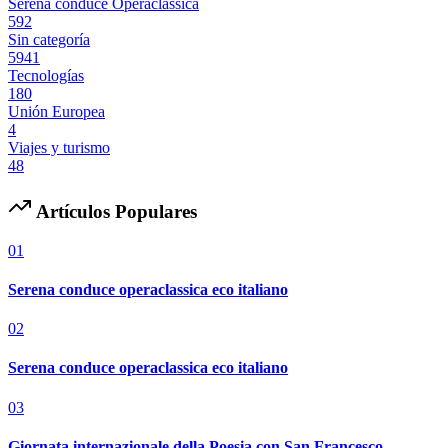
Serena conduce Operaclassica
592
Sin categoría
5941
Tecnologías
180
Unión Europea
4
Viajes y turismo
48
Artículos Populares
01
Serena conduce operaclassica eco italiano
02
Serena conduce operaclassica eco italiano
03
Giornata internazionale della Poesia con San Francesco