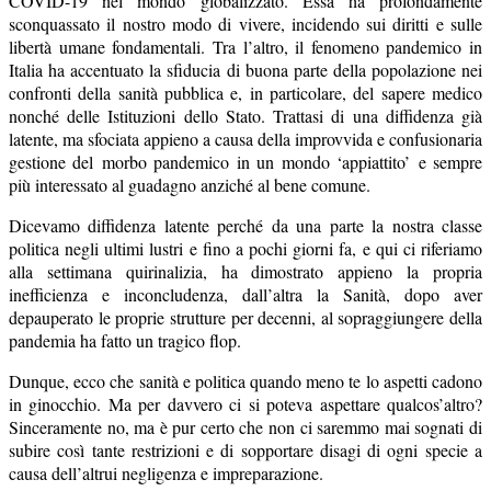
COVID-19 nel mondo globalizzato. Essa ha profondamente
sconquassato il nostro modo di vivere, incidendo sui diritti e sulle
libertà umane fondamentali. Tra l’altro, il fenomeno pandemico in
Italia ha accentuato la sfiducia di buona parte della popolazione nei
confronti della sanità pubblica e, in particolare, del sapere medico
nonché delle Istituzioni dello Stato. Trattasi di una diffidenza già
latente, ma sfociata appieno a causa della improvvida e confusionaria
gestione del morbo pandemico in un mondo ‘appiattito’ e sempre
più interessato al guadagno anziché al bene comune.
Dicevamo diffidenza latente perché da una parte la nostra classe
politica negli ultimi lustri e fino a pochi giorni fa, e qui ci riferiamo
alla settimana quirinalizia, ha dimostrato appieno la propria
inefficienza e inconcludenza, dall’altra la Sanità, dopo aver
depauperato le proprie strutture per decenni, al sopraggiungere della
pandemia ha fatto un tragico flop.
Dunque, ecco che sanità e politica quando meno te lo aspetti cadono
in ginocchio. Ma per davvero ci si poteva aspettare qualcos’altro?
Sinceramente no, ma è pur certo che non ci saremmo mai sognati di
subire così tante restrizioni e di sopportare disagi di ogni specie a
causa dell’altrui negligenza e impreparazione.