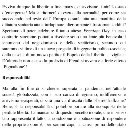
Evviva dunque la libertà: a fine marzo, ci avvisano, finirà lo stato
d’emergenza! Ma si ritornerà davvero alla normalità per come sta
succedendo nel resto dell´ Europa o sarà tutta una manfrina della
dittatura sanitaria atta a turlupinare ulteriormente i frastornati sudditi?
Speriamo di poter celebrare il tanto atteso
Freedom Day
, in caso
contrario saremmo portati a rivedere sotto una lente più benevola il
fenomeno del negazionismo e dello scetticismo, secondo cui
saremmo vittime di un nuovo progetto di ingegneria politico-sociale;
della nascita di un nuovo partito: il Popolo della Libertà … vigilata.
D’altronde non a caso la profezia di Freud si avvera e a forte effetto
‘Pigmalione’!
Responsabilità
Ma alla fin fine ci si chiede, superata la pandemia, nell’attuale
società globalizzata, con il suo carico di egoismo, indifferenza e
arrivismo esasperati, ci sarà una via d’uscita dalle ‘sbarre’ kafkiane?
Bene, sì: la responsabilità ci potrebbe portare alla riconquista delle
perdute libertà. La mancanza di questo precetto morale, che in senso
lato rappresenta il fatto, la condizione e la situazione di rispondere
delle proprie azioni è, per sommi capi, la causa prima dello stato