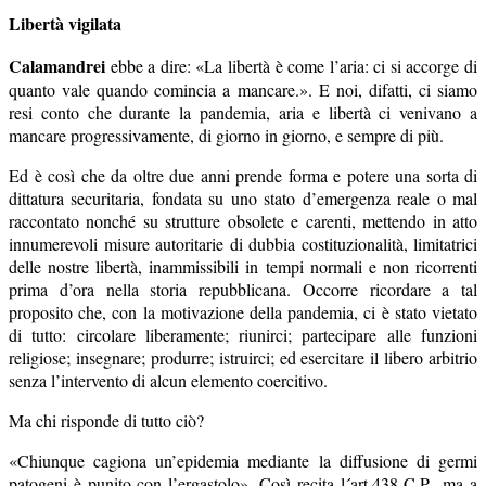
Libertà vigilata
Calamandrei
ebbe a dire: «La libertà è come l’aria: ci si accorge di
quanto vale quando comincia a mancare.». E noi, difatti, ci siamo
resi conto che durante la pandemia, aria e libertà ci venivano a
mancare progressivamente, di giorno in giorno, e sempre di più.
Ed è così che da oltre due anni prende forma e potere una sorta di
dittatura securitaria, fondata su uno stato d’emergenza reale o mal
raccontato nonché su strutture obsolete e carenti, mettendo in atto
innumerevoli misure autoritarie di dubbia costituzionalità, limitatrici
delle nostre libertà, inammissibili in tempi normali e non ricorrenti
prima d’ora nella storia repubblicana. Occorre ricordare a tal
proposito che, con la motivazione della pandemia, ci è stato vietato
di tutto: circolare liberamente; riunirci; partecipare alle funzioni
religiose; insegnare; produrre; istruirci; ed esercitare il libero arbitrio
senza l’intervento di alcun elemento coercitivo.
Ma chi risponde di tutto ciò?
«Chiunque cagiona un’epidemia mediante la diffusione di germi
patogeni è punito con l’ergastolo». Così recita l´art.438 C.P., ma a