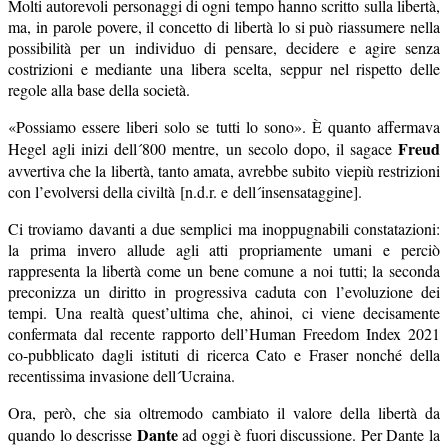
Molti autorevoli personaggi di ogni tempo hanno scritto sulla libertà,
ma, in parole povere, il concetto di libertà lo si può riassumere nella
possibilità per un individuo di pensare, decidere e agire senza
costrizioni e mediante una libera scelta, seppur nel rispetto delle
regole alla base della società.
«Possiamo essere liberi solo se tutti lo sono». È quanto affermava
Freud
Hegel agli inizi dell´800 mentre, un secolo dopo, il sagace
avvertiva che la libertà, tanto amata, avrebbe subito viepiù restrizioni
con l’evolversi della civiltà
[
n.d.r. e dell´insensataggine].
Ci troviamo davanti a due semplici ma inoppugnabili constatazioni:
la prima invero allude agli atti propriamente umani e perciò
rappresenta la libertà come un bene comune a noi tutti; la seconda
preconizza un diritto in progressiva caduta con l’evoluzione dei
tempi. Una realtà quest’ultima che, ahinoi, ci viene decisamente
confermata dal recente rapporto dell’Human Freedom Index 2021
co-pubblicato dagli istituti di ricerca Cato e Fraser nonché della
recentissima invasione dell´Ucraina.
Ora, però, che sia oltremodo cambiato il valore della libertà da
Dante
quando lo descrisse
ad oggi è fuori discussione. Per Dante la