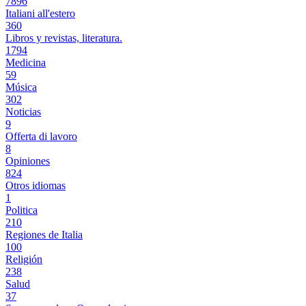
7896
Italiani all'estero
360
Libros y revistas, literatura.
1794
Medicina
59
Música
302
Noticias
9
Offerta di lavoro
8
Opiniones
824
Otros idiomas
1
Politica
210
Regiones de Italia
100
Religión
238
Salud
37