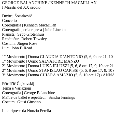
GEORGE BALANCHINE / KENNETH MACMILLAN
I Maestri del XX secolo
Dmitrij Šostakovič
Concerto
Coreografia | Kenneth MacMillan
Coreografo per la ripresa | Julie Lincoln
Pianista | Sepp Grotenhuis
Repétitéur | Robert Tewsley
Costumi |Jürgen Rose
Luci |John B Read
1° Movimento | Donna CLAUDIA D’ANTONIO (5, 6, 9 ore 21, 10 or
1° Movimento | Uomo SALVATORE MANZO
2° Movimento | Donna LUISA IELUZZI (5, 6, 8 ore 17, 9, 10 ore 
2° Movimento | Uomo STANISLAO CAPISSI (5, 6, 8 ore 17, 9, 10 
3° Movimento | Donna CHIARA AMAZIO (5, 6, 10 ore 17) / ANNALI
Pëtr Il’ič Čajkovskij
Tema e Variazioni
Coreografia | George Balanchine
Maître de ballet e repetiteur | Sandra Jennings
Costumi |Giusi Giustino
Luci riprese da Nunzio Perella