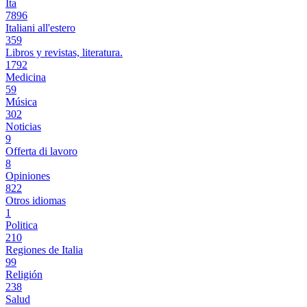
Ita
7896
Italiani all'estero
359
Libros y revistas, literatura.
1792
Medicina
59
Música
302
Noticias
9
Offerta di lavoro
8
Opiniones
822
Otros idiomas
1
Politica
210
Regiones de Italia
99
Religión
238
Salud