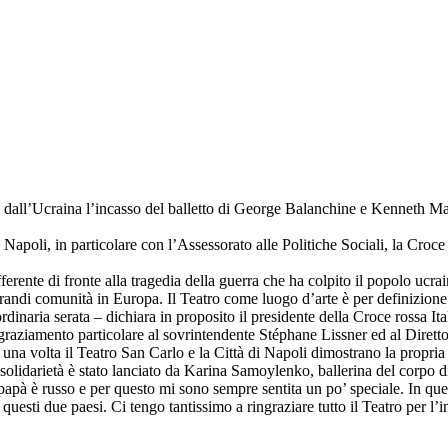
ti dall’Ucraina l’incasso del balletto di George Balanchine e Kenneth
Napoli, in particolare con l’Assessorato alle Politiche Sociali, la Croc
fferente di fronte alla tragedia della guerra che ha colpito il popolo uc
andi comunità in Europa. Il Teatro come luogo d’arte è per definizione u
rdinaria serata – dichiara in proposito il presidente della Croce rossa
graziamento particolare al sovrintendente Stéphane Lissner ed al Dirett
a una volta il Teatro San Carlo e la Città di Napoli dimostrano la propr
lla solidarietà è stato lanciato da Karina Samoylenko, ballerina del corp
 papà è russo e per questo mi sono sempre sentita un po’ speciale. In q
uesti due paesi. Ci tengo tantissimo a ringraziare tutto il Teatro per l’i