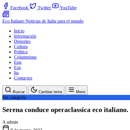
Facebook
Twitter
YouTube
Eco Italiano
Noticias de Italia para el mundo
Inicio
Información
Deportes
Cultura
Politica
Columnistas
Eng
Esp
Ita
Contactos
Buscar
Cambiar tema
Menú
Sin categoría
Serena conduce operaclassica eco italiano.
A
admin