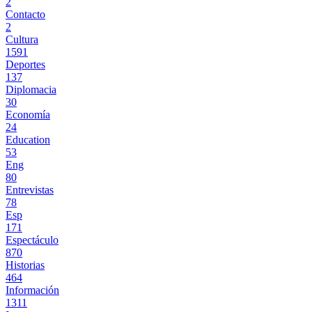
2
Contacto
2
Cultura
1591
Deportes
137
Diplomacia
30
Economía
24
Education
53
Eng
80
Entrevistas
78
Esp
171
Espectáculo
870
Historias
464
Información
1311