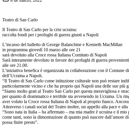
8 de marzo, 2022
Teatro di San Carlo
Il Teatro di San Carlo per la crisi ucraina:
raccolta fondi per i profughi di guerra giunti a Napoli
L’incasso del balletto di George Balanchine e Kenneth MacMillan
in programma giovedì 10 marzo alle ore 21
sarà devoluto alla Croce rossa Italiana Comitato di Napoli
Sarà interamente devoluto in favore dei profughi di guerra provenien
alle ore 21.00.
L’iniziativa benefica è organizzata in collaborazione con il Comune di 
dell’Ucraina a Napoli.
“Il Teatro di San Carlo come istituzione culturale non può restare indi
particolarmente vicino e che ha proprio qui Napoli una delle sue più gr
“Siamo molto grati al Teatro San Carlo per questa meravigliosa e strao
per quanto di drammatico e terribile sta avvenendo in Ucraina. Un rin
aver voluto la Croce rossa Italiana di Napoli al proprio fianco. Ancor
Attraverso i canali social del Teatro inoltre, un appello alla pace e a
“Sono nata in Italia – ha affermato – ma mia madre è ucraina e il mio
come tanti, sono la dimostrazione di quanto può nascere dall’amore di q
possa finire presto”.