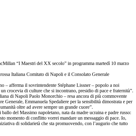
 MacMillan “I Maestri del XX secolo” in programma martedì 10 marzo
e rossa Italiana Comitato di Napoli e il Consolato Generale
raino – afferma il sovrintendente Stéphane Lissner – popolo a noi
n crocevia di culture che si incontrano, presidio di pace e fraternità”.
 Italiana di Napoli Paolo Monorchio – resa ancora di più commovente
ore Generale, Emmanuela Spedaliere per la sensibilità dimostrata e per
ia umanità oltre ad avere sempre un grande cuore”.
o di ballo del Massimo napoletano, nata da madre ucraina e padre russo:
uesto momento di conflitto vorrei mandare un messaggio di pace. Io,
niziativa di solidarietà che sta promuovendo, con l’augurio che tutto