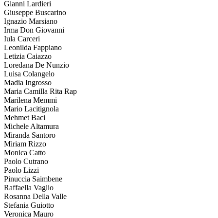
Gianni Lardieri
Giuseppe Buscarino
Ignazio Marsiano
Irma Don Giovanni
Iula Carceri
Leonilda Fappiano
Letizia Caiazzo
Loredana De Nunzio
Luisa Colangelo
Madia Ingrosso
Maria Camilla Rita Rap
Marilena Memmi
Mario Lacitignola
Mehmet
Baci
Michele Altamura
Miranda Santoro
Miriam Rizzo
Monica Catto
Paolo Cutrano
Paolo Lizzi
Pinuccia Saimbene
Raffaella Vaglio
Rosanna Della Valle
Stefania Guiotto
Veronica Mauro