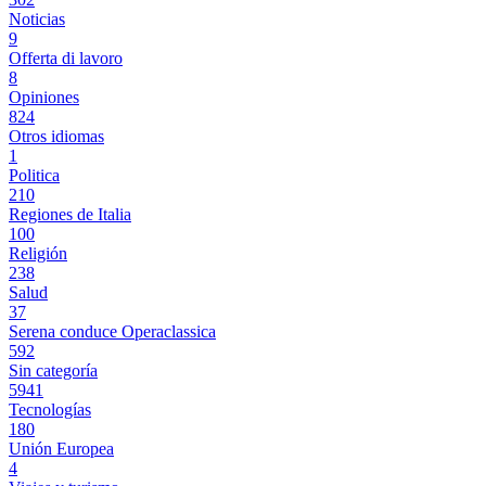
Noticias
9
Offerta di lavoro
8
Opiniones
824
Otros idiomas
1
Politica
210
Regiones de Italia
100
Religión
238
Salud
37
Serena conduce Operaclassica
592
Sin categoría
5941
Tecnologías
180
Unión Europea
4