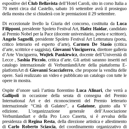
espositive del
Club Bellavista
dell’Hotel Caroli, sito in corso Italia a
70 metri circa dal Castello, sabato 16 settembre avrà il prosieguo
della mostra che si chiuderà con le premiazioni il 29 settembre.
Di eccezionale livello la Giuria del concorso, costituita da
Luca
Filipponi
, presidente Spoleto Festival Art,
Hafez Haidar
, candidato
al Premio Nobel per la Pace (docente universitario, poeta e scrittore),
Angelo Sagnelli
, presidente Spoleto Festival Art Letteratura (poeta,
critico letterario ed esperto d’arte),
Carmen De Stasio
(critica
d’arte, scrittrice e saggista),
Giovanni Vinciguerra
, direttore galleria
d’Arte Vinciguerra,
Wojtek Pankiewicz
, docente dell’Università di
Lecce ,
Sashia Piccolo
, critica d’arte. Gli artisti saranno inseriti nel
catalogo internazionale di VerbumlandiArte della piattaforma E-
platformArt di
Giovanni Scacciaferro
, che propone la vendita delle
opere. Sarà realizzato un video e pubblicato un catalogo con tutte le
opere in mostra.
Ospite d’onore sarà l’artista fiorentino
Luca Alinari
, che verrà a
Gallipoli
in occasione della serata di consegna del Premio
International Art e dei riconoscimenti del Premio letterario
internazionale “Città di Galateo”, a
Galatone
, giunto alla V
edizione. L’organizzazione generale dell’Associazione
Verbumlandiart e della Pro Loco Caserta, si è avvalsa della
presidenza di
Regina Resta
, della direzione artistica e allestimento
di
Carlo Roberto Sciascia
, del coordinamento organizzativo di