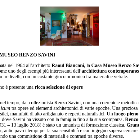
 MUSEO RENZO SAVINI
ta nel 1964 all’architetto
Raoul Biancani
, la
Casa Museo Renzo Sav
me uno degli esempi più interessanti dell’
architettura contemporane
u tre livelli, con un costante gioco armonico tra materiali e vetrate.
rno è presente una
ricca selezione di opere
 nel tempo, dal collezionista Renzo Savini, con una coerente e metodica
nicum
tra opere ed elementi architettonici di varie epoche. Una preziosa
istici, manufatti di alto artigianato e reperti naturalistici. Un
luogo pieno
, dove Savini ha vissuto con la famiglia fino alla sua scomparsa.
Renzo 
931 – 13 luglio 2018) è stato un umanista di formazione classica.
Gran
a
, anticipava i tempi per la sua sensibilità e con ingegno sapeva cercare
ando una commistione di materiali e contrasti tra epoche diverse.