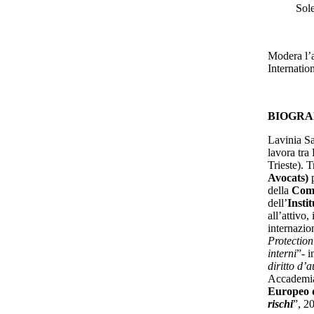
Sol
Modera l’
Internatio
BIOGRAF
Lavinia Sav
lavora tra
Trieste). T
Avocats)
p
della
Comm
dell’
Insti
all’attivo
internazion
Protection
interni
”- i
diritto d’
Accademia 
Europeo 
rischi
”, 2