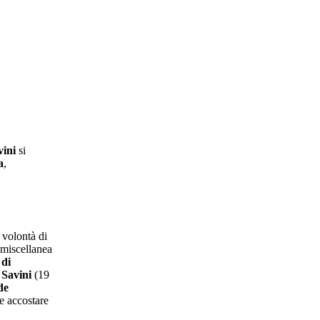
ini
si
a
,
 volontà di
 miscellanea
 di
Savini
(19
de
 e accostare