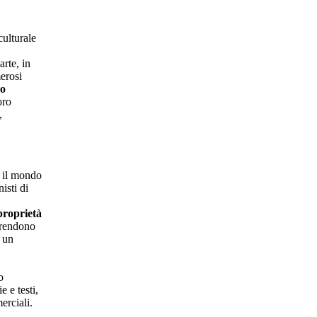
culturale
arte, in
erosi
do
oro
,
a il mondo
isti di
 proprietà
 rendono
o un
o
e e testi,
erciali.