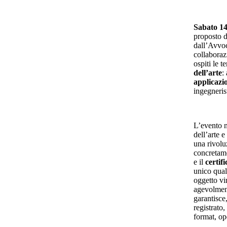
Sabato 1
proposto 
dall’Avvo
collabora
ospiti le 
dell’arte
:
applicazi
ingegneris
L’evento n
dell’arte e
una rivolu
concretam
e il
certifi
unico qual
oggetto vi
agevolment
garantisce
registrato,
format, op