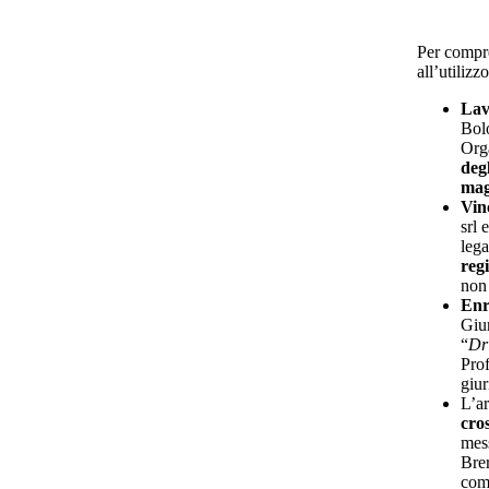
Per compre
all’utiliz
Lav
Bolo
Orga
deg
mag
Vin
srl 
lega
reg
non 
Enr
Giur
“
Dri
Prof
giur
L’ar
cros
mess
Brer
com