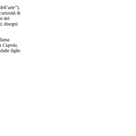
ell’arte”),
curiosità di
pi del
i; disegni
i fama
a Cupola
,
alle figlie