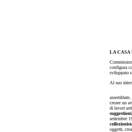
LA CASA
Commissiona
configura co
sviluppato s
Al suo inte
assemblate,
creare un
u
di lavori art
suggestioni
settembre 1
collezionist
oggetti, cre