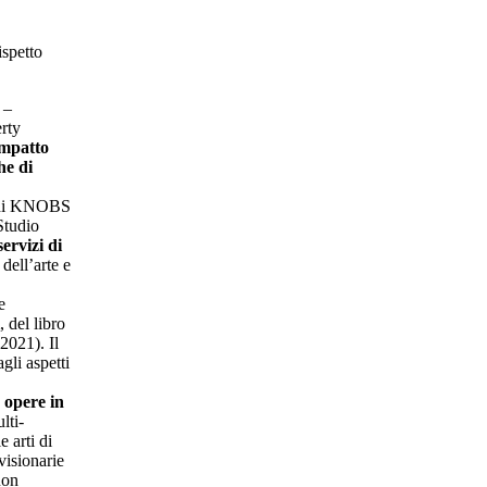
ispetto
 –
rty
impatto
he di
r di KNOBS
Studio
ervizi di
 dell’arte e
e
, del libro
 2021). Il
gli aspetti
e
opere in
lti-
 arti di
visionarie
uon