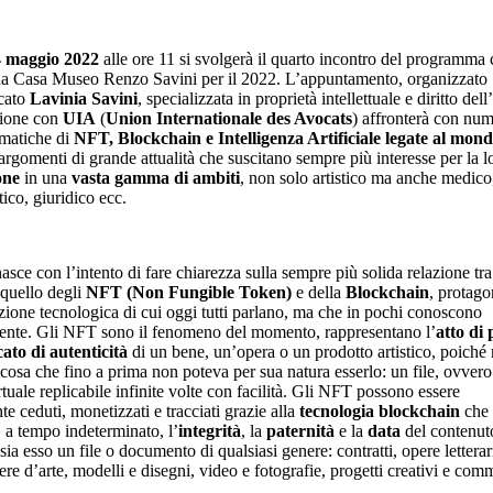
4 maggio 2022
alle ore 11 si svolgerà il quarto incontro del programma 
da Casa Museo Renzo Savini per il 2022. L’appuntamento, organizzato
cato
Lavinia Savini
, specializzata in proprietà intellettuale e diritto dell’
zione con
UIA
(
Union Internationale des Avocats
) affronterà con num
tematiche di
NFT, Blockchain e Intelligenza Artificiale legate al mon
 argomenti di grande attualità che suscitano sempre più interesse per la l
one
in una
vasta gamma di ambiti
, non solo artistico ma anche medico
tico, giuridico ecc.
asce con l’intento di fare chiarezza sulla sempre più solida relazione tr
 quello degli
NFT (Non Fungible Token)
e della
Blockchain
, protagon
zione tecnologica di cui oggi tutti parlano, ma che in pochi conoscono
ente. Gli NFT sono il fenomeno del momento, rappresentano l’
atto di
cato di autenticità
di un bene, un’opera o un prodotto artistico, poiché
cosa che fino a prima non poteva per sua natura esserlo: un file, ovver
rtuale replicabile infinite volte con facilità. Gli NFT possono essere
e ceduti, monetizzati e tracciati grazie alla
tecnologia blockchain
che
, a tempo indeterminato, l’
integrità
, la
paternità
e la
data
del contenut
 sia esso un file o documento di qualsiasi genere: contratti, opere letterari
ere d’arte, modelli e disegni, video e fotografie, progetti creativi e comm