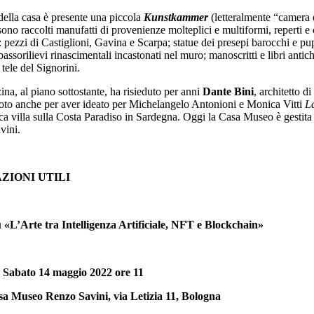
della casa è presente una piccola
Kunstkammer
(letteralmente “camera d
sono raccolti manufatti di provenienze molteplici e multiformi, reperti e 
 pezzi di Castiglioni, Gavina e Scarpa; statue dei presepi barocchi e pu
bassorilievi rinascimentali incastonati nel muro; manoscritti e libri antich
 tele del Signorini.
ina, al piano sottostante, ha risieduto per anni
Dante Bini
, architetto d
oto anche per aver ideato per Michelangelo Antonioni e Monica Vitti
L
ica villa sulla Costa Paradiso in Sardegna. Oggi la Casa Museo è gestita d
vini.
ZIONI UTILI
 «L’Arte tra Intelligenza Artificiale, NFT e Blockchain»
Sabato 14 maggio 2022 ore 11
a Museo Renzo Savini, via Letizia 11, Bologna