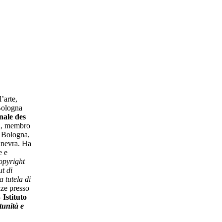
’arte,
Bologna
nale des
a, membro
 Bologna,
inevra. Ha
e e
opyright
ut di
a tutela di
nze presso
Istituto
tunità e