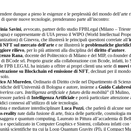
ndere dunque a pieno le esigenze e le perplessità del mondo dell’arte r
zo di queste nuove tecnologie, prenderanno parte all’incontro:
inia Savini
, avvocato, partner dello studio FPBLegal (Milano – Trieste
gna) e rappresentante di UIA presso il WIPO (World Intellectual Prope
nization) di Ginevra, che illustrerà le principali questioni correlate all’
li NFT
sul mercato dell’arte
e ne illustrerà le
problematiche giuridic
giore rilievo
, per lo più attinenti alla disciplina del
diritto d’autore
.
cenzo Rana
, docente del Politecnico di Milano e del MIP, co-founde
e di BCode srl. Proprio grazie alla collaborazione con Bcode, infatti, lo 
le FPB LEGAL ha iniziato a offrire ai propri clienti una serie di
nuovi s
istrazione su Blockchain ed emissione di NFT
, declinati per il mondo
solo.
ico Al Mureden
, Ordinario di Diritto civile nel Dipartimento di Scienz
idiche dell’Università di Bologna e autore, insieme a
Guido Calabresi
verless cars. Intelligenza artificiale e futuro della mobilità
” (Il Mulino,
essore parlerà di
Intelligenza Artificiale
e porrà particolare attenzione a
idici connessi all’utilizzo di tale tecnologia.
tista e mediatore interdisciplinare
Luca Pozzi
, che parlerà di alcune su
s-reality
nate dalla fusione di arte, fisica delle particelle, cosmologia mu
aggera e quantum computing. Laureato in Pittura all’accademia di Belle
a e specializzato in Computer Graphics e Sistemi, collabora infatti con 
unità scientifiche tra cui la Loop Quantum Gravity (PI), il Compact M