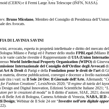
enoid (CERN) e il Fermi Large Area Telescope (INFN, NASA).
avv.
Bruno Micolano
, Membro del Consiglio di Presidenza dell’Union
nale des Avocats.
IA DI LAVINIA SAVINI
ini, avvocato, esperta in proprietà intellettuale e diritto del mercato dell
 Bologna Milano e Parigi ed è Partner dello studio
FPBLegal
(Milano 
ra le varie cariche rivestite è Rappresentante di
UIA (Union Internatio
resso
World Intellectual Property Organization (WIPO)
di Ginevr
issione Internazionale del Consiglio dell’Ordine degli Avvocati
di
tut Art & Droit
di Parigi e della
Fondation pour le droit de l’art
di G
, in materia, diverse pubblicazioni, convegni e docenze a livello nazional
ale (tra i vari: su
Il Sole 24 Ore
;
Il Giornale dell’Arte
, Allemandi; “
C
 for Fashion Creations
”, LexisNexis 2020; “
Il regime di tutela del layo
n Design and Digital Innovation, Edizioni Scientifiche Italiane 2021; “
L
autore per le creazioni di moda
” in Il diritto d’autore, SIAE, 2021; doce
di Belle Arti di Bologna, Camera Arbitrale di Venezia,
NABA, IED – 
di Design
; Webinar de Il Sole 24 ore “
Investire nell’arte digitale oppor
022).