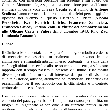
contenuti, con riflessioni operative sul presente e sul futuro del
Cimitero Monumentale, è seguita una conclusione poetica di letture
e musica in cui la voce di
Sara Cecala
ed il violino di
Antonio
Scolletta
hanno rievocato la storia di alcuni celebri personaggi che
riposano nel silenzio di questo Giardino di Pietre (
Niccolò
Persichetti, Karl Heinrich Ulrichs, Francesco Santavicca,
Francesca Chiodi, Ondina Valla, le vittime del bombardamento
alle Officine Carte e Valori
dell’8 dicembre 1943
, Pino Zac,
Laudomia Bonanni
).
Il libro
Il Cimitero Monumentale dell’Aquila è un luogo simbolico e denso
di memorie che esprime materialmente – attraverso le sue
architetture e i manufatti artistici in esso contenuti – la storia della
città negli ultimi due secoli e allo stesso tempo ci interroga sul nostro
rapporto con il tempo passato, il presente e il futuro. Esso mostra
diverse peculiarità e motivi di interesse dal punto di vista sia
culturale (storico, artistico, architettonico, memoriale, identitario) sia
paesaggistico per il suo rapporto con la città storica e il contesto
territoriale in cui essa è sorta.
Esso può essere considerato a pieno titolo un
giardino storico
e un
elemento del paesaggio urbano. Dunque, una risorsa per la città, un
luogo il cui significato va ben oltre la sua funzione pratica, la cui
gestione – in una visione sia attuale che di lungo periodo – dovrebbe