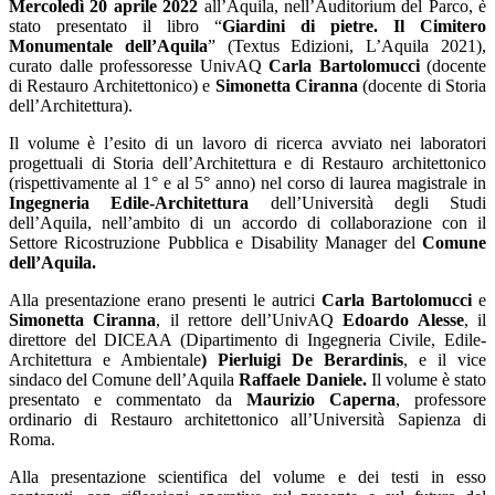
Mercoledì 20 aprile 2022
all’Aquila, nell’Auditorium del Parco, è
stato presentato il libro “
Giardini di pietre. Il Cimitero
Monumentale dell’Aquila
” (Textus Edizioni, L’Aquila 2021),
curato dalle professoresse UnivAQ
Carla Bartolomucci
(docente
di Restauro Architettonico) e
Simonetta Ciranna
(docente di Storia
dell’Architettura).
Il volume è l’esito di un lavoro di ricerca avviato nei laboratori
progettuali di Storia dell’Architettura e di Restauro architettonico
(rispettivamente al 1° e al 5° anno) nel corso di laurea magistrale in
Ingegneria Edile-Architettura
dell’Università degli Studi
dell’Aquila, nell’ambito di un accordo di collaborazione con il
Settore Ricostruzione Pubblica e Disability Manager del
Comune
dell’Aquila.
Alla presentazione erano presenti le autrici
Carla Bartolomucci
e
Simonetta Ciranna
, il rettore dell’UnivAQ
Edoardo Alesse
, il
direttore del DICEAA (Dipartimento di Ingegneria Civile, Edile-
Architettura e Ambientale
) Pierluigi De Berardinis
,
e il vice
sindaco del Comune dell’Aquila
Raffaele Daniele.
Il volume è stato
presentato e commentato
da
Maurizio Caperna
, professore
ordinario di Restauro architettonico all’Università Sapienza di
Roma.
Alla presentazione scientifica del volume e dei testi in esso