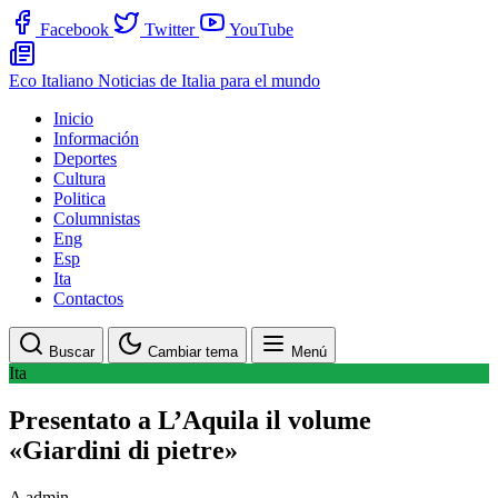
Facebook
Twitter
YouTube
Eco Italiano
Noticias de Italia para el mundo
Inicio
Información
Deportes
Cultura
Politica
Columnistas
Eng
Esp
Ita
Contactos
Buscar
Cambiar tema
Menú
Ita
Presentato a L’Aquila il volume
«Giardini di pietre»
A
admin