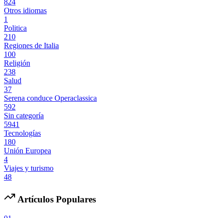
824
Otros idiomas
1
Politica
210
Regiones de Italia
100
Religión
238
Salud
37
Serena conduce Operaclassica
592
Sin categoría
5941
Tecnologías
180
Unión Europea
4
Viajes y turismo
48
Artículos Populares