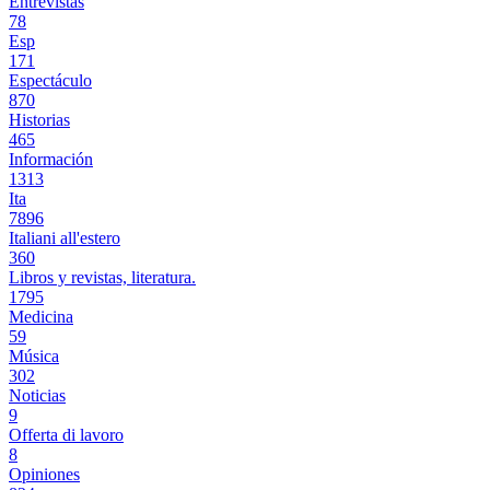
Entrevistas
78
Esp
171
Espectáculo
870
Historias
465
Información
1313
Ita
7896
Italiani all'estero
360
Libros y revistas, literatura.
1795
Medicina
59
Música
302
Noticias
9
Offerta di lavoro
8
Opiniones