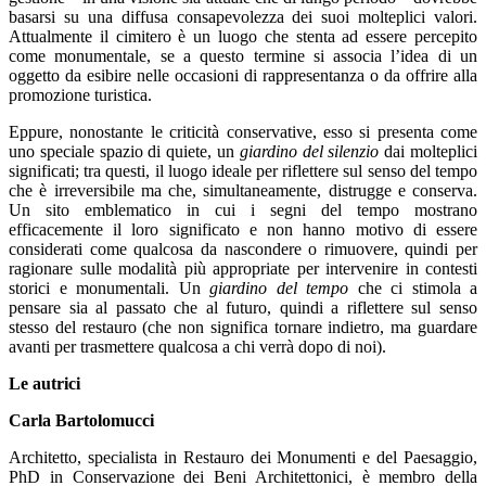
basarsi su una diffusa consapevolezza dei suoi molteplici valori.
Attualmente il cimitero è un luogo che stenta ad essere percepito
come monumentale, se a questo termine si associa l’idea di un
oggetto da esibire nelle occasioni di rappresentanza o da offrire alla
promozione turistica.
Eppure, nonostante le criticità conservative, esso si presenta come
uno speciale spazio di quiete, un
giardino del silenzio
dai molteplici
significati; tra questi, il luogo ideale per riflettere sul senso del tempo
che è irreversibile ma che, simultaneamente, distrugge e conserva.
Un sito emblematico in cui i segni del tempo mostrano
efficacemente il loro significato e non hanno motivo di essere
considerati come qualcosa da nascondere o rimuovere, quindi per
ragionare sulle modalità più appropriate per intervenire in contesti
storici e monumentali. Un
giardino del tempo
che ci stimola a
pensare sia al passato che al futuro, quindi a riflettere sul senso
stesso del restauro (che non significa tornare indietro, ma guardare
avanti per trasmettere qualcosa a chi verrà dopo di noi).
Le autrici
Carla Bartolomucci
Architetto, specialista in Restauro dei Monumenti e del Paesaggio,
PhD in Conservazione dei Beni Architettonici, è membro della