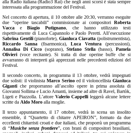
alla Radio italiana (Radio3 Rai) che negli anni scorsi è stata sempre
interessata alla programmazione del Festival.
Nel concerto di apertura, il 10 ottobre alle 20:30, verranno eseguite
due “operine tascabili” commissionate ai compositori
Roberta
Vacca
e
Biagio Putignano
,
che hanno utilizzato testi
rispettivamente di Luca Capannolo e Paolo Peretti. All’esecuzione
Sabrina Gentili
(pianoforte),
Gianluca Ciavatta
(polistrumentista),
Riccardo Sanna
(fisarmonica),
Luca Ventura
(percussioni),
Annalisa Di Cicco
(soprano),
Stefano Stella
(basso),
Pamela
Olivieri
(voce recitante). Si tratta di due operine buffe che si
avvarranno di interpreti già apprezzati nelle precedenti edizioni del
Festival.
Il secondo concerto, in programma il 13 ottobre, vedrà impegnati
due solisti: il violinista
Marco Serino
ed il violoncellista
Gianluca
Giganti
che proporranno all’ascolto opere in prima assoluta di
Giovanni Sollima e Lucio Amanti, insieme ad altre di Ravel, Bartòk,
Ligeti e Piazzolla. L’attore
Valerio Cappelli
leggerà alcune lettere
scritte da
Aldo Moro
alla moglie.
Il terzo appuntamento, il 17 ottobre, vedrà in scena un insolito
ensemble, il “Quartetto di chitarre APEIRON”, formato da due
eccellenti chitarristi croati e due italiani, che proporrà un programma
di “
Musiche senza frontiere
”, con brani di compositori brasiliani,