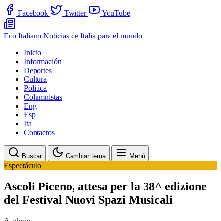
Facebook
Twitter
YouTube
Eco Italiano
Noticias de Italia para el mundo
Inicio
Información
Deportes
Cultura
Politica
Columnistas
Eng
Esp
Ita
Contactos
Buscar
Cambiar tema
Menú
Espectáculo
Ascoli Piceno, attesa per la 38^ edizione
del Festival Nuovi Spazi Musicali
A
admin