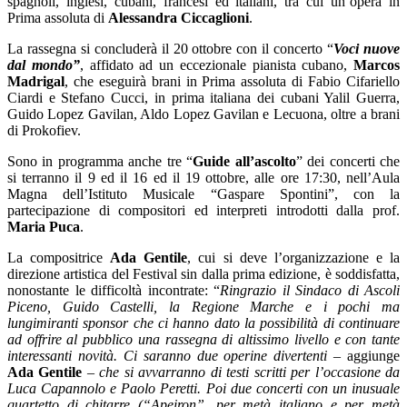
spagnoli, inglesi, cubani, francesi ed italiani, tra cui un’opera in
Prima assoluta di
Alessandra Ciccaglioni
.
La rassegna si concluderà il 20 ottobre con il concerto “
Voci nuove
dal mondo”
,
affidato ad un eccezionale pianista cubano,
Marcos
Madrigal
, che eseguirà brani in Prima assoluta di Fabio Cifariello
Ciardi e Stefano Cucci, in prima italiana dei cubani Yalil Guerra,
Guido Lopez Gavilan, Aldo Lopez Gavilan e Lecuona, oltre a brani
di Prokofiev.
Sono in programma anche tre “
Guide all’ascolto
” dei concerti che
si terranno il 9 ed il 16 ed il 19 ottobre, alle ore 17:30, nell’Aula
Magna dell’Istituto Musicale “Gaspare Spontini”, con la
partecipazione di compositori ed interpreti introdotti dalla prof.
Maria Puca
.
La compositrice
Ada Gentile
, cui si deve l’organizzazione e la
direzione artistica del Festival sin dalla prima edizione, è soddisfatta,
nonostante le difficoltà incontrate: “
Ringrazio il Sindaco di Ascoli
Piceno, Guido Castelli, la Regione Marche e i pochi ma
lungimiranti sponsor che ci hanno dato la possibilità di continuare
ad offrire al pubblico una rassegna di altissimo livello e con tante
interessanti novità. Ci s
aranno due operine divertenti
–
aggiunge
Ada Gentile
–
che si avvarranno di testi scritti per l’occasione da
Luca Capannolo e Paolo Peretti. Poi due concerti con un inusuale
quartetto di chitarre (“Apeiron”, per metà italiano e per metà