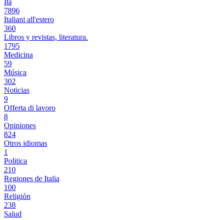
Ita
7896
Italiani all'estero
360
Libros y revistas, literatura.
1795
Medicina
59
Música
302
Noticias
9
Offerta di lavoro
8
Opiniones
824
Otros idiomas
1
Politica
210
Regiones de Italia
100
Religión
238
Salud