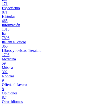
171
Espectáculo
871
Historias
465
Información
1313
Ita
7896
Italiani all'estero
360
Libros y revistas, literatura.
1795
Medicina
59
Música
302
Noticias
9
Offerta di lavoro
8
Opiniones
824
Otros idiomas
1