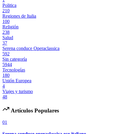
Politica
210
Regiones de Italia
100
Religión
238
Salud
37
Serena conduce Operaclassica
592
Sin categoría
5944
Tecnologías
180
Unión Europea
4
Viajes y turismo
48
Artículos Populares
01
Serena conduce operaclassica eco italiano