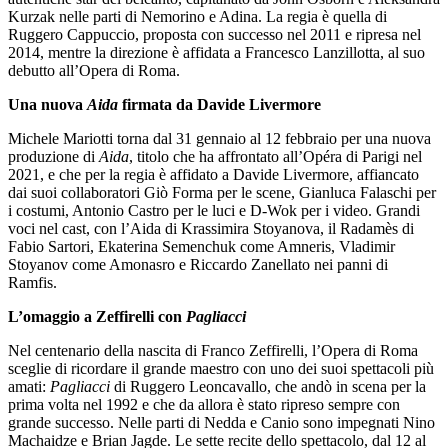
Kurzak nelle parti di Nemorino e Adina. La regia è quella di
Ruggero Cappuccio, proposta con successo nel 2011 e ripresa nel
2014, mentre la direzione è affidata a Francesco Lanzillotta, al suo
debutto all’Opera di Roma.
Una nuova
Aida
firmata da Davide Livermore
Michele Mariotti torna dal 31 gennaio al 12 febbraio per una nuova
produzione di
Aida
, titolo che ha affrontato all’Opéra di Parigi nel
2021, e che per la regia è affidato a Davide Livermore, affiancato
dai suoi collaboratori Giò Forma per le scene, Gianluca Falaschi per
i costumi, Antonio Castro per le luci e D-Wok per i video. Grandi
voci nel cast, con l’Aida di Krassimira Stoyanova, il Radamès di
Fabio Sartori, Ekaterina Semenchuk come Amneris, Vladimir
Stoyanov come Amonasro e Riccardo Zanellato nei panni di
Ramfis.
L’omaggio a Zeffirelli con
Pagliacci
Nel centenario della nascita di Franco Zeffirelli, l’Opera di Roma
sceglie di ricordare il grande maestro con uno dei suoi spettacoli più
amati:
Pagliacci
di Ruggero Leoncavallo, che andò in scena per la
prima volta nel 1992 e che da allora è stato ripreso sempre con
grande successo. Nelle parti di Nedda e Canio sono impegnati Nino
Machaidze e Brian Jagde. Le sette recite dello spettacolo, dal 12 al