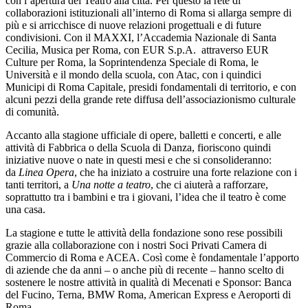
con l’apertura del Teatro alla città. Per questo la rete di
collaborazioni istituzionali all’interno di Roma si allarga sempre di
più e si arricchisce di nuove relazioni progettuali e di future
condivisioni. Con il MAXXI, l’Accademia Nazionale di Santa
Cecilia, Musica per Roma, con EUR S.p.A. attraverso EUR
Culture per Roma, la Soprintendenza Speciale di Roma, le
Università e il mondo della scuola, con Atac, con i quindici
Municipi di Roma Capitale, presidi fondamentali di territorio, e con
alcuni pezzi della grande rete diffusa dell’associazionismo culturale
di comunità.
Accanto alla stagione ufficiale di opere, balletti e concerti, e alle
attività di Fabbrica o della Scuola di Danza, fioriscono quindi
iniziative nuove o nate in questi mesi e che si consolideranno:
da
Linea Opera
, che ha iniziato a costruire una forte relazione con i
tanti territori, a
Una notte a teatro
, che ci aiuterà a rafforzare,
soprattutto tra i bambini e tra i giovani, l’idea che il teatro è come
una casa.
La stagione e tutte le attività della fondazione sono rese possibili
grazie alla collaborazione con i nostri Soci Privati Camera di
Commercio di Roma e ACEA. Così come è fondamentale l’apporto
di aziende che da anni – o anche più di recente – hanno scelto di
sostenere le nostre attività in qualità di Mecenati e Sponsor: Banca
del Fucino, Terna, BMW Roma, American Express e Aeroporti di
Roma.