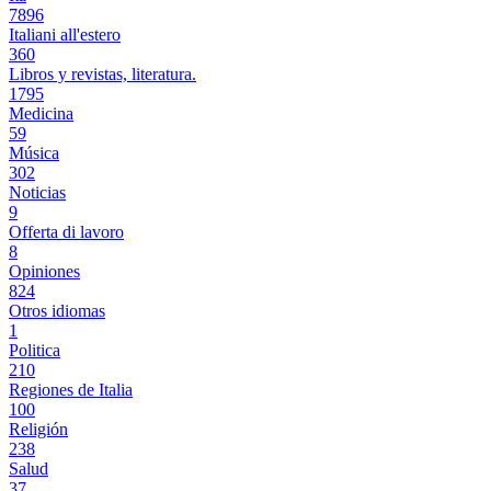
7896
Italiani all'estero
360
Libros y revistas, literatura.
1795
Medicina
59
Música
302
Noticias
9
Offerta di lavoro
8
Opiniones
824
Otros idiomas
1
Politica
210
Regiones de Italia
100
Religión
238
Salud
37