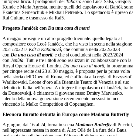
un’opera lirica. I protagonisti del
Tabarro
sono Luca Salsi, Gregory
Kunde e Maria Agresta, mentre quelli del capolavoro di Bartók sono
Ekaterina Semenchuk e Mikhail Petrenko. Lo spettacolo è ripreso da
Rai Cultura e trasmesso da Rai5.
Progetto Janáček con
Da una casa di morti
A maggio prosegue un altro progetto triennale: quello legato al
compositore ceco Leoš Janáček, che ha visto in scena nella stagione
2021/2022 la
Kát’a Kabanová
, che continua nella 2022/2023
con
Da una casa di morti
, e che si concluderà nella 2023/2024
con
Jenůfa
. Tutti e tre i titoli sono realizzati in collaborazione con la
Royal Opera House di Londra.
Da una casa di morti,
in programma
per cinque recite dal 23 al 30 maggio, è proposta per la prima volta
nella storia dell’Opera di Roma, ed è affidata alla regia di Krzysztof
Warlikowski, Leone d’oro alla Biennale Teatro di Venezia e al suo
debutto in Italia nell’opera. A dirigere il capolavoro di Janáček, tratto
da Dostoevskij, è chiamato il giovane russo Dmitry Matvienko,
talento della nuova generazione recentemente messosi in luce
vincendo la Malko Competition di Copenaghen.
Eleonora Buratto debutta in Europa come Madama Butterfly
A giugno, dal 16 al 24, torna in scena
Madama Butterfly
di Puccini,
nell’apprezzata messa in scena di Àlex Ollé de La fura dels Baus,
realizzata in collaborazione con l’Opera di Sidney, nata per la