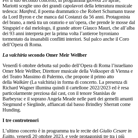
Per il suo secondo concerto, in programma giovedì 20 aprile,
Mariotti sceglie uno dei grandi capolavori della letteratura musicale
tedesca:
Manfred
, il poema drammatico che Robert Schumann trasse
da Lord Byron e che manca dal Costanzi da 56 anni. Protagonista
del brano, a metà tra un oratorio e un’opera, che prende le mosse dal
Singspiel e dal melologo, il grande attore Glauco Mauri, che all’alba
dei 93 anni interpreta per la prima volta l’antieroe byroniano
tormentato da insanabili conflitti interiori. Sul palco anche il Coro
dell’Opera di Roma.
La valchiria
secondo Omer Meir Wellber
Venerdì 6 ottobre debutta sul podio dell’Opera di Roma l’israeliano
Omer Meir Wellber, Direttore musicale della Volksoper di Vienna e
del Teatro Massimo di Palermo, che propone il primo atto
della
Walküre
(La valchiria) in forma di concerto. La presenza di
Richard Wagner illumina quindi il cartellone 2022/2023 ed è resa
particolarmente preziosa dal cast, con il tenore Stanislas de
Barbeyrac e il soprano Angela Meade nelle parti dei gemelli amanti
Siegmund e Sieglinde, affiancati dal basso Brindley Sherratt come
Hunding.
I tre controtenori
L’ultimo concerto è in programma tra le recite del
Giulio Cesare in
Egitto
, venerdì 20 ottobre 2023, e vede protagonisti tre tra i più