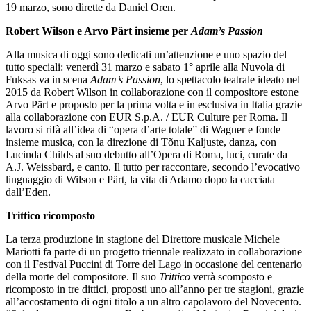
19 marzo, sono dirette da Daniel Oren.
Robert Wilson e Arvo Pärt insieme per
Adam’s Passion
Alla musica di oggi sono dedicati un’attenzione e uno spazio del
tutto speciali: venerdì 31 marzo e sabato 1° aprile alla Nuvola di
Fuksas va in scena
Adam’s Passion
, lo spettacolo teatrale ideato nel
2015 da Robert Wilson in collaborazione con il compositore estone
Arvo Pärt e proposto per la prima volta e in esclusiva in Italia grazie
alla collaborazione con EUR S.p.A. / EUR Culture per Roma. Il
lavoro si rifà all’idea di “opera d’arte totale” di Wagner e fonde
insieme musica, con la direzione di Tõnu Kaljuste, danza, con
Lucinda Childs al suo debutto all’Opera di Roma, luci, curate da
A.J. Weissbard, e canto. Il tutto per raccontare, secondo l’evocativo
linguaggio di Wilson e Pärt, la vita di Adamo dopo la cacciata
dall’Eden.
Trittico
ricomposto
La terza produzione in stagione del Direttore musicale Michele
Mariotti fa parte di un progetto triennale realizzato in collaborazione
con il Festival Puccini di Torre del Lago in occasione del centenario
della morte del compositore. Il suo
Trittico
verrà scomposto e
ricomposto in tre dittici, proposti uno all’anno per tre stagioni, grazie
all’accostamento di ogni titolo a un altro capolavoro del Novecento.