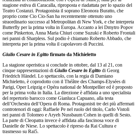
stagione estiva di Caracalla, riproposta e riadattata per lo spazio del
Teatro Costanzi. Protagonista il soprano Eleonora Buratto, che
proprio come Cio Cio-San ha recentemente ottenuto uno
straordinario successo al Metropolitan di New York, e che interpreta
Butterfly per la prima volta in Europa. Accanto a lei Dmytro Popov
come Pinkerton, Anna Maria Chiuri come Suzuki e Roberto Frontali
nei panni di Sharpless. Sul podio è chiamato Roberto Abbado, che
interpreta per la prima volta il capolavoro di Puccini.
Giulio Cesare in Egitto
firmato da Michieletto
La stagione operistica si conclude in ottobre, dal 13 al 21, con
cinque rappresentazioni di
Giulio Cesare in Egitto
di Georg
Friedrich Händel. Lo spettacolo, con la regia di Damiano
Michieletto, è coprodotto con il Théâtre des Champs-Elysées di
Parigi, Oper Leipzig e Opéra national de Montpellier ed è proposto
per la prima volta in Italia. La direzione è affidata a uno specialista
del repertorio barocco come Gianluca Capuano, alla testa
dell’Orchestra dell’Opera di Roma. Protagonisti tre dei più affermati
controtenori di oggi: Raffaele Pe nel ruolo del titolo, Carlo Vistoli
nei panni di Tolomeo e Aryeh Nussbaum Cohen in quelli di Sesto.
La parte di Cleopatra invece è affidata alla fascinosa voce di
Danielle de Niese. Lo spettacolo è ripreso da Rai Cultura e
trasmesso su Rai5.