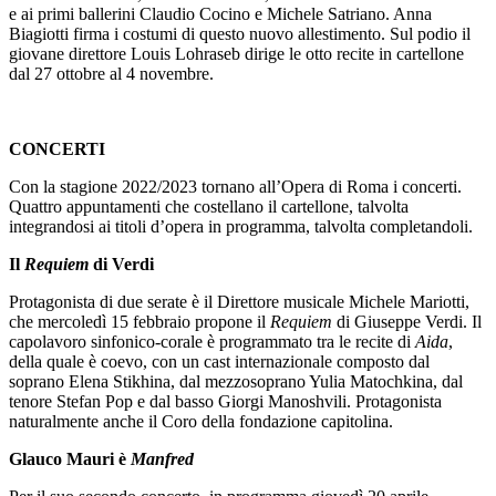
e ai primi ballerini Claudio Cocino e Michele Satriano. Anna
Biagiotti firma i costumi di questo nuovo allestimento. Sul podio il
giovane direttore Louis Lohraseb dirige le otto recite in cartellone
dal 27 ottobre al 4 novembre.
CONCERTI
Con la stagione 2022/2023 tornano all’Opera di Roma i concerti.
Quattro appuntamenti che costellano il cartellone, talvolta
integrandosi ai titoli d’opera in programma, talvolta completandoli.
Il
Requiem
di Verdi
Protagonista di due serate è il Direttore musicale Michele Mariotti,
che mercoledì 15 febbraio propone il
Requiem
di Giuseppe Verdi. Il
capolavoro sinfonico-corale è programmato tra le recite di
Aida
,
della quale è coevo, con un cast internazionale composto dal
soprano Elena Stikhina, dal mezzosoprano Yulia Matochkina, dal
tenore Stefan Pop e dal basso Giorgi Manoshvili. Protagonista
naturalmente anche il Coro della fondazione capitolina.
Glauco Mauri è
Manfred