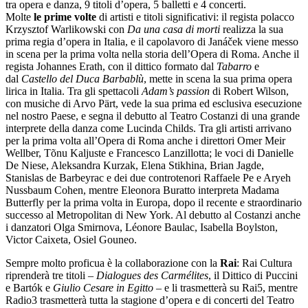
tra opera e danza, 9 titoli d’opera, 5 balletti e 4 concerti.
Molte
le
prime volte
di artisti e titoli significativi: il regista polacco
Krzysztof Warlikowski con
Da una casa di morti
realizza la sua
prima regia d’opera in Italia, e il capolavoro di Janáček viene messo
in scena per la prima volta nella storia dell’Opera di Roma. Anche il
regista Johannes Erath, con il dittico formato dal
Tabarro
e
dal
Castello del Duca Barbablù
, mette in scena la sua prima opera
lirica in Italia. Tra gli spettacoli
Adam
’
s passion
di Robert Wilson,
con musiche di Arvo Pärt, vede la sua prima ed esclusiva esecuzione
nel nostro Paese, e segna il debutto al Teatro Costanzi di una grande
interprete della danza come Lucinda Childs. Tra gli artisti arrivano
per la prima volta all’Opera di Roma anche i direttori Omer Meir
Wellber, Tõnu Kaljuste e Francesco Lanzillotta; le voci di Danielle
De Niese, Aleksandra Kurzak, Elena Stikhina, Brian Jagde,
Stanislas de Barbeyrac e dei due controtenori Raffaele Pe e Aryeh
Nussbaum Cohen, mentre Eleonora Buratto interpreta Madama
Butterfly per la prima volta in Europa, dopo il recente e straordinario
successo al Metropolitan di New York. Al debutto al Costanzi anche
i danzatori Olga Smirnova, Léonore Baulac, Isabella Boylston,
Victor Caixeta, Osiel Gouneo.
Sempre molto proficua è la collaborazione con la
Rai
: Rai Cultura
riprenderà tre titoli –
Dialogues des Carmélites
, il Dittico di Puccini
e Bartók e
Giulio Cesare
in Egitto
– e li trasmetterà su Rai5, mentre
Radio3 trasmetterà tutta la stagione d’opera e di concerti del Teatro