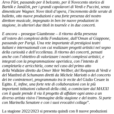
Arvo Pärt, passando per il belcanto, per il Novecento storico di
Bartók e Janáček, per i grandi capolavori di Verdi e Puccini, senza
dimenticare Wagner. Nove titoli d’opera, l’incremento delle serate di
balletto, otto nuove produzioni e una forte presenza del nostro
direttore musicale, impegnato in ben tre nuove produzioni in
stagione, in ulteriori due titoli in tournée e in due concerti.
E ancora –
prosegue Giambrone
– il ritorno della presenza
all’estero dei complessi della Fondazione, dall’Oman al Giappone,
passando per Parigi. Una rete importante di prestigiosi teatri
italiani e internazionali con cui realizzare progetti artistici nel segno
della curiosità e dell’eccellenza. Il ritorno dei concerti, pensati
anche con l’obiettivo di valorizzare i nostri complessi artistici, e
integrati con la programmazione operistica, con l’intento di
completarla e arricchirla, come nel caso del primo atto
della
Walküre
diretto da Omer Meir Wellber, del
Requiem
di Verdi e
del
Manfred
di Schumann diretti da Michele Mariotti o del concerto
dei tre controtenori, programmato tra le recite del
Giulio Cesare in
Egitto
. E, infine, una forte rete di collaborazioni con le più
importanti istituzioni culturali della città, a cominciare dal MAXXI
con il quale prende il via il progetto di affidare ogni anno a un
diverso artista visivo l’immagine della stagione e del teatro. Si parte
con Marinella Senatore e con i suoi evocativi collage
”.
La stagione 2022/2023 si presenta quindi con 8 nuove produzioni