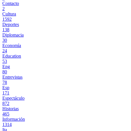
Contacto
2
Cultura
1592
Deportes
138
Diplomacia
30
Economía
24
Education
53
Eng
80
Entrevistas
78
Esp
171
Espectáculo
872
Historias
465
Información
1314
Ita