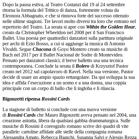
Dopo la pausa estiva, al Teatro Costanzi dal 19 al 24 settembre
ritorna la formula del Trittico di danza, fortemente voluta da
Eleonora Abbagnato, e che si rinnova forte del successo ottenuto
nelle ultime stagioni. Tre lavori molto diversi tra loro che entrano nel
repertorio del Teatro. La serata si apre con
Within the Golden Hour
,
creato da Christopher Wheeldon nel 2008 per il San Francisco
Ballet. Una poesia per quattordici danzatori sulla partitura originale
per archi di Ezio Bosso, a cui si aggiunge la musica di Antonio
Vivaldi. Segue
Chacona
di Goyo Montero creato su musiche di
Bach nel 2017 per il Ballet Nacional de Sodre di Montevideo.
Pensato per danzatori classici, il breve balletto usa una tecnica
contemporanea. Conclude la serata il
Bolero
di Krzysztof Pastor
creato nel 2012 sul capolavoro di Ravel. Nella sua versione, Pastor
decide di usare un ampio spazio rettangolare. Da qui sviluppa la sua
idea e affida l’esecuzione a un uomo e a una donna, una coppia
principale con un corpo di ballo che li ingloba e li rilascia.
Bigonzetti ripensa
Rossini Cards
La stagione di balletto si conclude con una nuova versione
di
Rossini Cards
che Mauro Bigonzetti aveva pensato nel 2004, una
creazione astratta, libera da qualsiasi gabbia drammaturgica. Sulle
musiche di Rossini il coreografo romano scrive dei quadri di vite
parallele: cartoline affidate alle stelle della compagnia romana
Alessandra Amato, Rebecca Bianchi, Susanna Salvi e Alessio Rezza