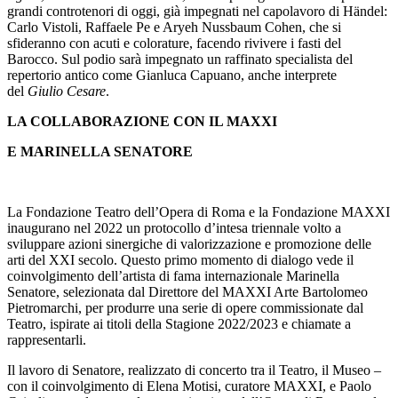
grandi controtenori di oggi, già impegnati nel capolavoro di Händel:
Carlo Vistoli, Raffaele Pe e Aryeh Nussbaum Cohen, che si
sfideranno con acuti e colorature, facendo rivivere i fasti del
Barocco. Sul podio sarà impegnato un raffinato specialista del
repertorio antico come Gianluca Capuano, anche interprete
del
Giulio Cesare
.
LA COLLABORAZIONE CON IL MAXXI
E MARINELLA SENATORE
La Fondazione Teatro dell’Opera di Roma e la Fondazione MAXXI
inaugurano nel 2022 un protocollo d’intesa triennale volto a
sviluppare azioni sinergiche di valorizzazione e promozione delle
arti del XXI secolo. Questo primo momento di dialogo vede il
coinvolgimento dell’artista di fama internazionale Marinella
Senatore, selezionata dal Direttore del MAXXI Arte Bartolomeo
Pietromarchi, per produrre una serie di opere commissionate dal
Teatro, ispirate ai titoli della Stagione 2022/2023 e chiamate a
rappresentarli.
Il lavoro di Senatore, realizzato di concerto tra il Teatro, il Museo –
con il coinvolgimento di Elena Motisi, curatore MAXXI, e Paolo