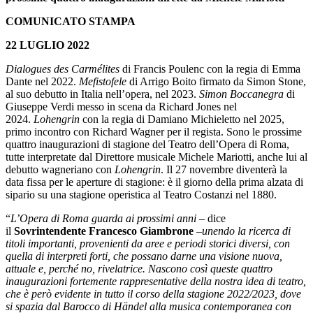
COMUNICATO STAMPA
22 LUGLIO 2022
Dialogues des Carmélites
di Francis Poulenc con la regia di Emma
Dante nel 2022.
Mefistofele
di Arrigo Boito firmato da Simon Stone,
al suo debutto in Italia nell’opera, nel 2023.
Simon Boccanegra
di
Giuseppe Verdi messo in scena da Richard Jones nel
2024.
Lohengrin
con la regia di Damiano Michieletto nel 2025,
primo incontro con Richard Wagner per il regista. Sono le prossime
quattro inaugurazioni di stagione del Teatro dell’Opera di Roma,
tutte interpretate dal Direttore musicale Michele Mariotti, anche lui al
debutto wagneriano con
Lohengrin
. Il 27 novembre diventerà la
data fissa per le aperture di stagione: è il giorno della prima alzata di
sipario su una stagione operistica al Teatro Costanzi nel 1880.
“
L’Opera di Roma guarda ai prossimi anni
– dice
il
Sovrintendente Francesco Giambrone
–
unendo la ricerca di
titoli importanti, provenienti da aree e periodi storici diversi, con
quella di interpreti forti, che possano darne una visione nuova,
attuale e, perché no, rivelatrice. Nascono così queste quattro
inaugurazioni fortemente rappresentative della nostra idea di teatro,
che è però evidente in tutto il corso della stagione 2022/2023, dove
si spazia dal Barocco di Händel alla musica contemporanea con