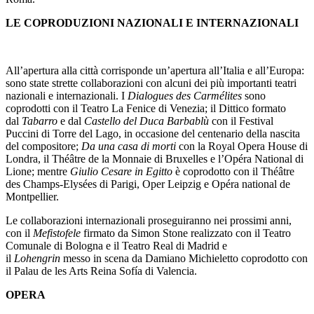
LE COPRODUZIONI NAZIONALI E INTERNAZIONALI
All’apertura alla città corrisponde un’apertura all’Italia e all’Europa:
sono state strette collaborazioni con alcuni dei più importanti teatri
nazionali e internazionali. I
Dialogues
des Carmé
lites
sono
coprodotti con il Teatro La Fenice di Venezia; il Dittico formato
dal
Tabarro
e dal
Castello del Duca Barbablù
con il Festival
Puccini di Torre del Lago, in occasione del centenario della nascita
del compositore;
Da una casa di morti
con la Royal Opera House di
Londra, il Théâtre de la Monnaie di Bruxelles e l’Opéra National di
Lione; mentre
Giulio Cesare in Egitto
è coprodotto con il Théâtre
des Champs-Elysées di Parigi, Oper Leipzig e Opéra national de
Montpellier.
Le collaborazioni internazionali proseguiranno nei prossimi anni,
con il
Mefistofele
firmato da Simon Stone realizzato con il Teatro
Comunale di Bologna e il Teatro Real di Madrid e
il
Lohengrin
messo in scena da Damiano Michieletto coprodotto con
il Palau de les Arts Reina Sofía di Valencia.
OPERA