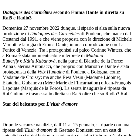
Dialogues des Carmélites
secondo Emma Dante in diretta su
Rai5 e Radio3
Domenica 27 novembre 2022 dunque, il sipario si alza sulla nuova
produzione di
Dialogues des Carmélites
di Poulenc, che manca dal
Costanzi dal 1991, e che viene proposta con la direzione di Michele
Mariotti e la regia di Emma Dante, in una coproduzione con La
Fenice di Venezia. Tra i protagonisti sul palco Corinne Winters, che
a Roma è stata indimenticabile interprete di
Madama
Butterfly
e
Kát’a Kabanová
, nella parte di Blanche de la Force;
Anna Caterina Antonacci, che proprio con Mariotti e Dante è stata
protagonista della
Voix Humaine
di Poulenc a Bologna, come
Madame de Croissy; ma anche Ewa Vesin (Madame Lidoine),
Ekaterina Gubanova (Mère Marie de l’Incarnation) e Jean-François
Lapointe (Marquis de la Force). La serata inaugurale è ripresa da
Rai Cultura e trasmessa in diretta su Rai5 oltre che su Radio3 Rai.
Star del belcanto per
L’elisir
d’amore
Dopo le vacanze natalizie, dall’11 al 15 gennaio, si riparte con una
ripresa dell’
Elisir
d’amore
di Gaetano Donizetti con un cast di
autentiche star del belcanto, capitanato da John Osborn e Aleksandra