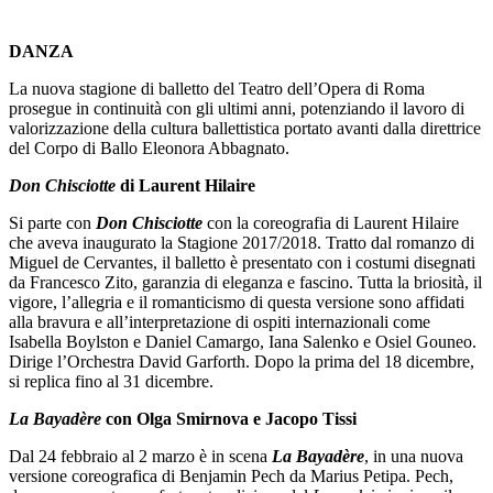
DANZA
La nuova stagione di balletto del Teatro dell’Opera di Roma
prosegue in continuità con gli ultimi anni, potenziando il lavoro di
valorizzazione della cultura ballettistica portato avanti dalla direttrice
del Corpo di Ballo Eleonora Abbagnato.
Don Chisciotte
di Laurent Hilaire
Si parte con
Don Chisciotte
con la coreografia di Laurent Hilaire
che aveva inaugurato la Stagione 2017/2018. Tratto dal romanzo di
Miguel de Cervantes, il balletto è presentato con i costumi disegnati
da Francesco Zito, garanzia di eleganza e fascino. Tutta la briosità, il
vigore, l’allegria e il romanticismo di questa versione sono affidati
alla bravura e all’interpretazione di ospiti internazionali come
Isabella Boylston e Daniel Camargo, Iana Salenko e Osiel Gouneo.
Dirige l’Orchestra David Garforth. Dopo la prima del 18 dicembre,
si replica fino al 31 dicembre.
L
a Bayadère
con Olga Smirnova e Jacopo Tissi
Dal 24 febbraio al 2 marzo è in scena
La Bayadère
, in una nuova
versione coreografica di Benjamin Pech da Marius Petipa. Pech,