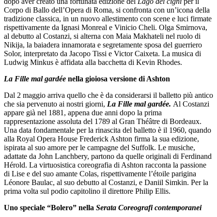
dopo aver creato una fortunata edizione del
Lago dei cigni
per il
Corpo di Ballo dell’Opera di Roma, si confronta con un’icona della
tradizione classica, in un nuovo allestimento con scene e luci firmate
rispettivamente da Ignasi Monreal e Vinicio Cheli. Olga Smirnova,
al debutto al Costanzi, si alterna con Maia Makhateli nel ruolo di
Nikija, la baiadera innamorata e segretamente sposa del guerriero
Solor, interpretato da Jacopo Tissi e Victor Caixeta. La musica di
Ludwig Minkus è affidata alla bacchetta di Kevin Rhodes.
La Fille mal gardée
nella gioiosa versione di Ashton
Dal 2 maggio arriva quello che è da considerarsi il balletto più antico
che sia pervenuto ai nostri giorni,
La Fille mal gardée.
Al Costanzi
appare già nel 1881, appena due anni dopo la prima
rappresentazione assoluta del 1789 al Gran Théâtre di Bordeaux.
Una data fondamentale per la rinascita del balletto è il 1960, quando
alla Royal Opera House Frederick Ashton firma la sua edizione,
ispirata al suo amore per le campagne del Suffolk. Le musiche,
adattate da John Lanchbery, partono da quelle originali di Ferdinand
Hérold. La virtuosistica coreografia di Ashton racconta la passione
di Lise e del suo amante Colas, rispettivamente l’étoile parigina
Léonore Baulac, al suo debutto al Costanzi, e Daniil Simkin. Per la
prima volta sul podio capitolino il direttore Philip Ellis.
Uno speciale “Bolero” nella
Serata Coreografi contemporanei