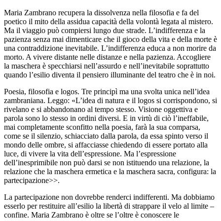
Maria Zambrano recupera la dissolvenza nella filosofia e fa del
poetico il mito della assidua capacità della volontà legata al mistero.
Ma il viaggio può compiersi lungo due strade. L’indifferenza e la
pazienza senza mai dimenticare che il gioco della vita e della morte è
una contraddizione inevitabile. L’indifferenza educa a non morire da
morto. A vivere distante nelle distanze e nella pazienza. Accogliere
la maschera è specchiarsi nell’assurdo e nell’inevitabile soprattutto
quando l’esilio diventa il pensiero illuminante del teatro che è in noi.
Poesia, filosofia e logos. Tre principì ma una svolta unica nell’idea
zambraniana. Leggo: «L’idea di natura e il logos si corrispondono, si
rivelano e si abbandonano al tempo stesso. Visione oggettiva e
parola sono lo stesso in ordini diversi. E in virtù di ciò l’ineffabile,
mai completamente sconfitto nella poesia, farà la sua comparsa,
come se il silenzio, schiacciato dalla parola, da essa spinto verso il
mondo delle ombre, si affacciasse chiedendo di essere portato alla
luce, di vivere la vita dell’espressione. Ma l’espressione
dell’inesprimibile non può darsi se non istituendo una relazione, la
relazione che la maschera ermetica e la maschera sacra, configura: la
partecipazione>>.
La partecipazione non dovrebbe renderci indifferenti. Ma dobbiamo
esserlo per restituire all’esilio la libertà di strappare il velo al limite –
confine. Maria Zambrano è oltre se l’oltre è conoscere le