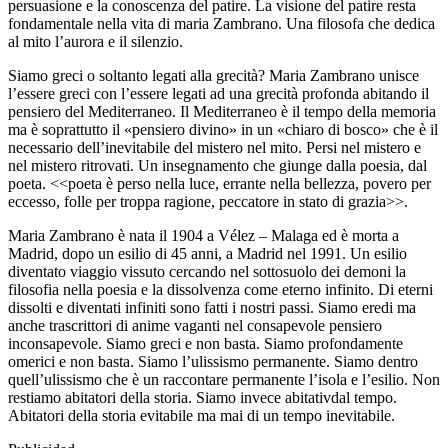
persuasione e la conoscenza del patire. La visione del patire resta
fondamentale nella vita di maria Zambrano. Una filosofa che dedica
al mito l’aurora e il silenzio.
Siamo greci o soltanto legati alla grecità? Maria Zambrano unisce
l’essere greci con l’essere legati ad una grecità profonda abitando il
pensiero del Mediterraneo. Il Mediterraneo è il tempo della memoria
ma è soprattutto il «pensiero divino» in un «chiaro di bosco» che è il
necessario dell’inevitabile del mistero nel mito. Persi nel mistero e
nel mistero ritrovati. Un insegnamento che giunge dalla poesia, dal
poeta. <<poeta è perso nella luce, errante nella bellezza, povero per
eccesso, folle per troppa ragione, peccatore in stato di grazia>>.
Maria Zambrano è nata il
1904 a Vélez – Malaga ed è morta a
Madrid, dopo
un esilio di
45 anni, a Madrid nel 1991
. Un esilio
diventato viaggio vissuto cercando nel sottosuolo dei demoni la
filosofia nella poesia e la dissolvenza come eterno infinito. Di eterni
dissolti e diventati infiniti sono fatti i nostri passi. Siamo eredi ma
anche trascrittori di anime vaganti nel consapevole pensiero
inconsapevole. Siamo greci e non basta. Siamo profondamente
omerici e non basta. Siamo l’ulissismo permanente. Siamo dentro
quell’ulissismo che è un raccontare permanente l’isola e l’esilio. Non
restiamo abitatori della storia. Siamo invece abitativdal tempo.
Abitatori della storia evitabile ma mai di un tempo inevitabile.