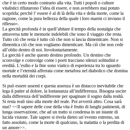
che è in certo modo contrario alla vita. Tutti i popoli o culture
vitalistici rifiutarono l’idea di essere, e non avrebbero mai potuto
scoprirla; perché l’ essere è al di là della vita e della morte, come la
ragione, come la pura bellezza della quale i loro marmi ci inviano il
riflesso».
La grecità profonda è in quell’abitare il tempo della nostalgia che
attraversa tutte le memorie indelebili che sono il viaggio che resta.
Tutto ciò che resta è tutto ciò che non si lascia dimenticare. Non si
dimentica ciò che non vogliamo dimenticare. Ma ciò che non cede
all’oblio dentro di noi. Involontariamente.
La grecità è anche questo destino profondo. Un destino che
sconvolge e coinvolge come i poeti tracciano silenzi solitudini e
eredità. L’esilio e la fine sono viatico di esperienza tra lo sguardo
mortale e l’eternità afferrata come metafora nel diabolico che domina
nella mortalità dei corpi.
Si può essere assenti e questa assenza è un distacco inevitabile che
lega il patire al dolore, la lontananza all’indifferenza. Bisogna uscire
dalla differenza dell’indifferente per spaginare il sogno dalla realtà.
Si resta reali sino alla morte del reale. Poi avverrà altro. Cosa sarà
mai? <<Il sapere delle cose della vita è frutto di lunghi patimenti, di
lunga osservazione, che ad un tratto si condensa in un istante di
lucida visione. Tale sapere si rivela dietro un’evento estremo, un
fatto assoluto, come la morte di qualcuno, la malattia o la perdita di
un amore>>.