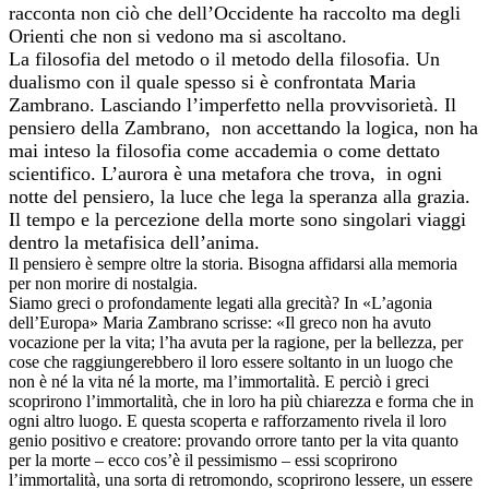
racconta non ciò che dell’Occidente ha raccolto ma degli
Orienti che non si vedono ma si ascoltano.
La filosofia del metodo o il metodo della filosofia. Un
dualismo con il quale spesso si è confrontata Maria
Zambrano. Lasciando l’imperfetto nella provvisorietà. Il
pensiero della Zambrano, non accettando la logica, non ha
mai inteso la filosofia come accademia o come dettato
scientifico. L’aurora è una metafora che trova, in ogni
notte del pensiero, la luce che lega la speranza alla grazia.
Il tempo e la percezione della morte sono singolari viaggi
dentro la metafisica dell’anima.
Il pensiero è sempre oltre la storia. Bisogna affidarsi alla memoria
per non morire di nostalgia.
Siamo greci o profondamente legati alla grecità? In «L’agonia
dell’Europa» Maria Zambrano scrisse: «Il greco non ha avuto
vocazione per la vita; l’ha avuta per la ragione, per la bellezza, per
cose che raggiungerebbero il loro essere soltanto in un luogo che
non è né la vita né la morte, ma l’immortalità. E perciò i greci
scoprirono l’immortalità, che in loro ha più chiarezza e forma che in
ogni altro luogo. E questa scoperta e rafforzamento rivela il loro
genio positivo e creatore: provando orrore tanto per la vita quanto
per la morte – ecco cos’è il pessimismo – essi scoprirono
l’immortalità, una sorta di retromondo, scoprirono lessere, un essere