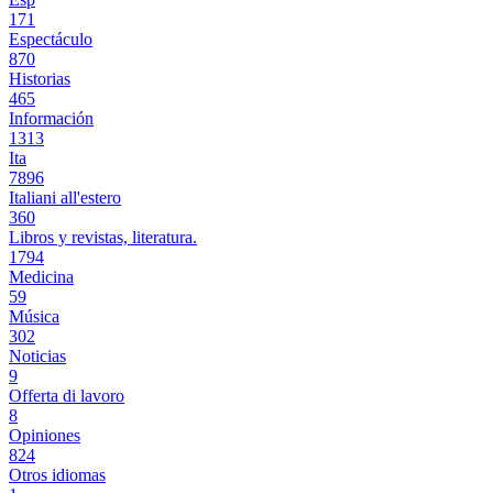
171
Espectáculo
870
Historias
465
Información
1313
Ita
7896
Italiani all'estero
360
Libros y revistas, literatura.
1794
Medicina
59
Música
302
Noticias
9
Offerta di lavoro
8
Opiniones
824
Otros idiomas