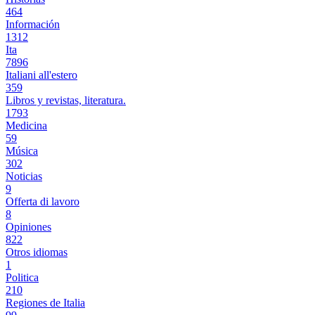
464
Información
1312
Ita
7896
Italiani all'estero
359
Libros y revistas, literatura.
1793
Medicina
59
Música
302
Noticias
9
Offerta di lavoro
8
Opiniones
822
Otros idiomas
1
Politica
210
Regiones de Italia