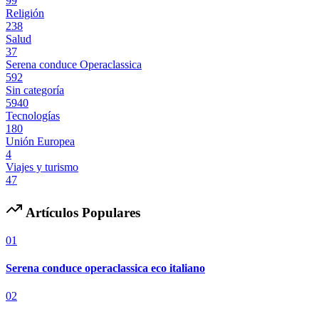
99
Religión
238
Salud
37
Serena conduce Operaclassica
592
Sin categoría
5940
Tecnologías
180
Unión Europea
4
Viajes y turismo
47
Artículos Populares
01
Serena conduce operaclassica eco italiano
02