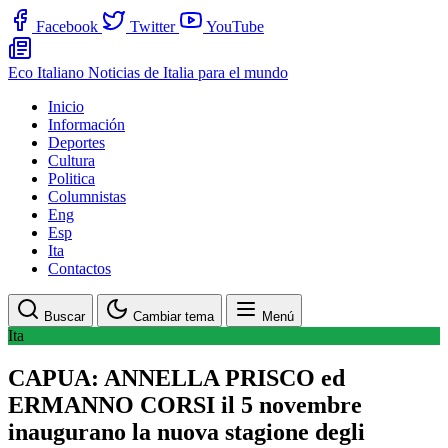
Facebook
Twitter
YouTube
Eco Italiano
Noticias de Italia para el mundo
Inicio
Información
Deportes
Cultura
Politica
Columnistas
Eng
Esp
Ita
Contactos
Buscar
Cambiar tema
Menú
Ita
CAPUA: ANNELLA PRISCO ed
ERMANNO CORSI il 5 novembre
inaugurano la nuova stagione degli