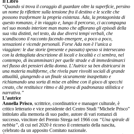
Il Libro
“
Quando si trova il coraggio di guardare oltre la superficie, persino
un nome fa riflettere sulla tensione fra il destino e le scelte che
possono trasformare la propria esistenza. Ada, la protagonista di
questo romanzo, è in viaggio e, lungo il percorso, ci accompagna
nel suo mondo interiore man mano che affiorano gli episodi della
sua vita distinti, nel testo, da due diversi tempi verbali, che
scandiscono il racconto facendo emergere, a poco a poco,
sensazioni e vicende personali. Forse Ada non è l’unica a
viaggiare: le due storie (presente e passato) spesso si intersecano
con la dettagliata descrizione di locali e località e ci sembra, nel
contempo, di incamminarci per quelle strade e di immedesimarci
nel flusso dei pensieri della donna. L’Autrice sa ben districarsi in
una materia multiforme, che rivela pure risvolti sociali di grande
attualità, giungendo a un finale sicuramente inaspettato e
richiamando una sorta di mise en abîme con il gioco di specchi
creato, che restituisce ritmo e dà prova di padronanza stilistica e
narrativa.”
L’autrice
Annella Prisco
, scrittrice, coordinatrice e manager culturale, è
critico letterario e vice presidente del Centro Studi “Michele Prisco”
intitolato alla memoria di suo padre, autore di vari romanzi di
successo, vincitore del Premio Strega nel 1966 con
“Una spirale di
nebbia”
, di cui nel 2020 è ricorso il centenario della nascita,
celebrato da un apposito Comitato nazionale.