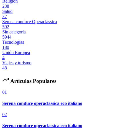
Religión
238
Salud
37
Serena conduce Operaclassica
592
Sin categoría
5944
Tecnologías
180
Unión Europea
4
Viajes y turismo
48
Artículos Populares
01
Serena conduce operaclassica eco italiano
02
Serena conduce operaclassica eco italiano