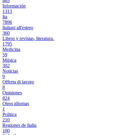
465
Información
1313
Ita
7896
Italiani all'estero
360
Libros y revistas, literatura.
1795
Medicina
59
Música
302
Noticias
9
Offerta di lavoro
8
Opiniones
824
Otros idiomas
1
Politica
210
Regiones de Italia
100