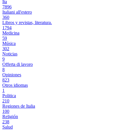
Ita
7896
Italiani all'estero
360
Libros y revistas, literatura.
1794
Medicina
59
Música
302
Noticias
9
Offerta di lavoro
8
Opiniones
823
Otros idiomas
1
Politica
210
Regiones de Italia
100
Religión
238
Salud