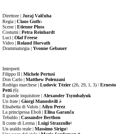
Direttore |
Juraj Valčuha
Regia |
Claus Guth
♭
Scene |
Etienne Pluss
Costumi |
Petra Reinhardt
Luci |
Olaf Freese
Video |
Roland Horvath
Drammaturgia |
Yvonne Gebauer
Interpreti
Filippo II |
Michele Pertusi
Don Carlo |
Matthew Polenzani
Rodrigo marchese |
Ludovic Tézier
(26, 29, 1, 3) /
Ernesto
Petti
(6)
Il grande inquisitore |
Alexander Tsymbalyuk
Un frate |
Giorgi Manoshvili
♭
Elisabetta di Valois |
Ailyn Perez
La principessa Eboli |
Elīna Garanča
Tebaldo |
Cassandre Berthon
Il conte di Lerma |
Luigi Strazzullo
♮
Un araldo reale |
Massimo Sirigu
♮