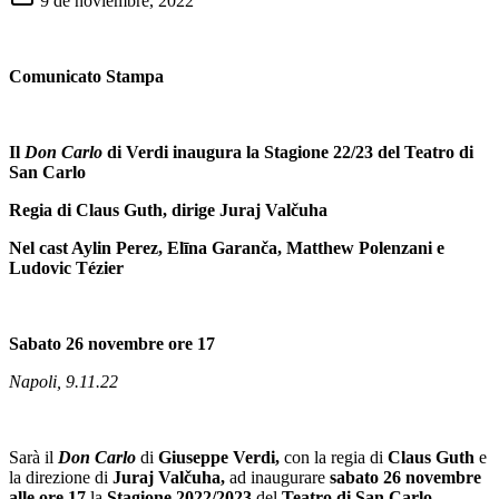
9 de noviembre, 2022
Comunicato Stampa
Il
Don Carlo
di Verdi inaugura la Stagione 22/23 del Teatro di
San Carlo
Regia di Claus Guth, dirige Juraj Valčuha
Nel cast Aylin Perez,
Elīna Garanča,
Matthew Polenzani e
Ludovic Tézier
Sabato 26 novembre ore 17
Napoli, 9.11.22
Sarà il
Don Carlo
di
Giuseppe Verdi,
con la regia di
Claus Guth
e
la direzione di
Juraj Valčuha,
ad inaugurare
sabato 26 novembre
alle ore 17
la
Stagione 2022/2023
del
Teatro di San Carlo.