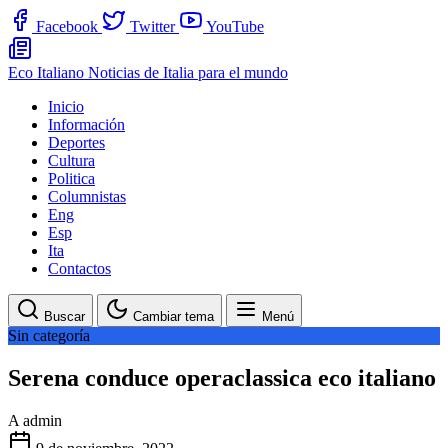
Facebook
Twitter
YouTube
Eco Italiano
Noticias de Italia para el mundo
Inicio
Información
Deportes
Cultura
Politica
Columnistas
Eng
Esp
Ita
Contactos
Buscar
Cambiar tema
Menú
Sin categoría
Serena conduce operaclassica eco italiano
A
admin