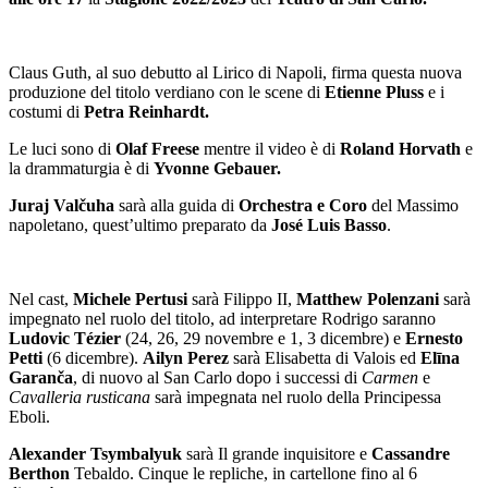
Claus Guth, al suo debutto al Lirico di Napoli, firma questa nuova
produzione del titolo verdiano con le scene di
Etienne Pluss
e i
costumi di
Petra Reinhardt.
Le luci sono di
Olaf Freese
mentre il video è di
Roland Horvath
e
la drammaturgia è di
Yvonne Gebauer.
Juraj Valčuha
sarà alla guida di
Orchestra e Coro
del Massimo
napoletano, quest’ultimo preparato da
José Luis Basso
.
Nel cast,
Michele Pertusi
sarà Filippo II,
Matthew Polenzani
sarà
impegnato nel ruolo del titolo, ad interpretare Rodrigo saranno
Ludovic Tézier
(24, 26, 29 novembre e 1, 3 dicembre) e
Ernesto
Petti
(6 dicembre).
Ailyn Perez
sarà Elisabetta di Valois ed
Elīna
Garanča
, di nuovo al San Carlo dopo i successi di
Carmen
e
Cavalleria
rusticana
sarà impegnata nel ruolo della Principessa
Eboli.
Alexander Tsymbalyuk
sarà Il grande inquisitore e
Cassandre
Berthon
Tebaldo. Cinque le repliche, in cartellone fino al 6