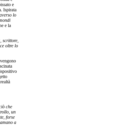
issato e
. Ispirata
averso lo
mondi
ne e la
 scrittore,
e oltre lo
e vengono
scinata
ispositivo
etto
realtà
ciò che
rollo, un
te, forse
hiamano a