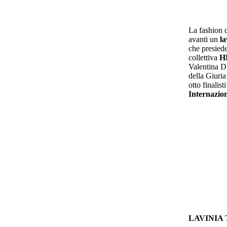
La fashion 
avanti un
la
che presied
collettiva
H
Valentina D
della Giuria
otto finalis
Internazion
LAVINIA