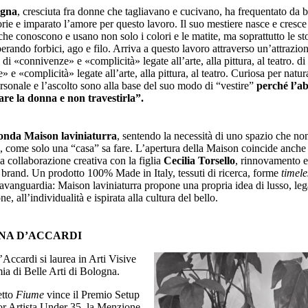
ogna
, cresciuta fra donne che tagliavano e cucivano, ha frequentato da
orie e imparato l’amore per questo lavoro. Il suo mestiere nasce e cresce
che conoscono e usano non solo i colori e le matite, ma soprattutto le sto
perando forbici, ago e filo. Arriva a questo lavoro attraverso un’attrazio
 di «connivenze» e «complicità» legate all’arte, alla pittura, al teatro. di
 e «complicità» legate all’arte, alla pittura, al teatro. Curiosa per natura
rsonale e l’ascolto sono alla base del suo modo di “vestire”
perché l’ab
re la donna e non travestirla”.
onda Maison laviniaturra
, sentendo la necessità di uno spazio che non
, come solo una “casa” sa fare. L’apertura della Maison coincide anche
lla collaborazione creativa con la figlia
Cecilia Torsello
, rinnovamento e
 brand. Un prodotto 100% Made in Italy, tessuti di ricerca, forme
timele
l’avanguardia: Maison laviniaturra propone una propria idea di lusso, lega
e, all’individualità e ispirata alla cultura del bello.
NA D’ACCARDI
Accardi si laurea in Arti Visive
ia di Belle Arti di Bologna.
etto
Fiume
vince il Premio Setup
r Artista Under 35, la Menzione