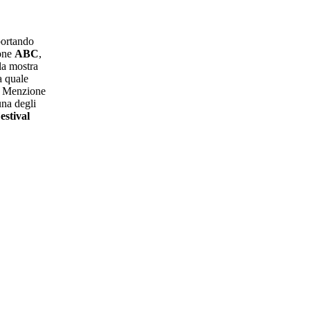
portando
ione
ABC
,
 la mostra
a quale
a Menzione
una degli
estival