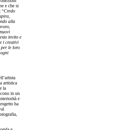
collezioni
ne e che si
: “
Credo
spira,
endo alla
avoro,
 nuovi
sto invito e
 i creativi
per le loro
 ogni
l’artista
a artistica
e la
scono in un
nteriorità e
progetto ha
val
otografia,
conda e