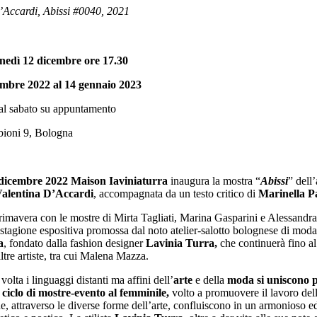
’Accardi, Abissi #0040, 2021
nedì 12 dicembre ore 17.30
embre 2022 al 14 gennaio 2023
al sabato su appuntamento
bioni 9, Bologna
dicembre 2022 Maison Iaviniaturra
inaugura la mostra “
Abissi
” dell’
alentina D’Accardi
, accompagnata da un testo critico di
Marinella P
primavera con le mostre di Mirta Tagliati, Marina Gasparini e Alessandr
 stagione espositiva promossa dal noto atelier-salotto bolognese di mod
a
, fondato dalla fashion designer
Lavinia Turra,
che continuerà fino a
altre artiste, tra cui Malena Mazza.
olta i linguaggi distanti ma affini dell’
arte
e della
moda
si uniscono 
ciclo di mostre-evento al femminile,
volto a promuovere il lavoro delle
e, attraverso le diverse forme dell’arte, confluiscono in un armonioso e