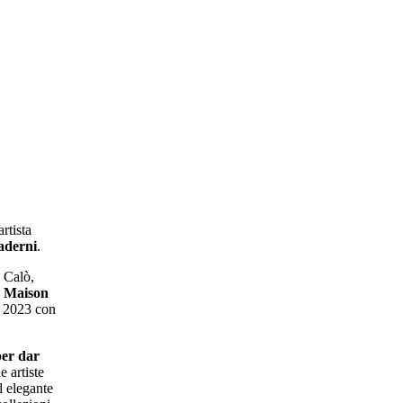
artista
aderni
.
a Calò,
a
Maison
l 2023 con
per dar
 artiste
d elegante