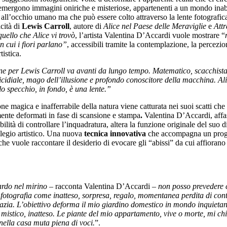
 emergono immagini oniriche e misteriose, appartenenti a un mondo inab
all’occhio umano ma che può essere colto attraverso la lente fotografica
icità di
Lewis Carroll
, autore di
Alice nel Paese delle Meraviglie
e
Attr
uello che Alice vi trovò
, l’artista Valentina D’Accardi vuole mostrare “
in cui i fiori parlano”
, accessibili tramite la contemplazione, la percezio
tistica.
ne per Lewis Carroll va avanti da lungo tempo. Matematico, scacchista,
cidiale, mago dell’illusione e profondo conoscitore della macchina. Alic
lo specchio, in fondo, è una lente.”
ne magica e inafferrabile della natura viene catturata nei suoi scatti ch
ente deformati in fase di scansione e stampa
.
Valentina D’Accardi, affa
bilità di controllare l’inquadratura, altera la funzione originale del suo d
ilegio artistico. Una nuova
tecnica innovativa
che accompagna un prog
che vuole raccontare il desiderio di evocare gli “abissi” da cui affiorano 
rdo nel mirino –
racconta Valentina D’Accardi
– non posso prevedere 
 fotografia come inatteso, sorpresa, regalo, momentanea perdita di cont
razia. L’obiettivo deforma il mio giardino domestico in mondo inquietan
 mistico, inatteso. Le piante del mio appartamento,
vive o morte
, mi c
nella casa muta piena di voci.
”.