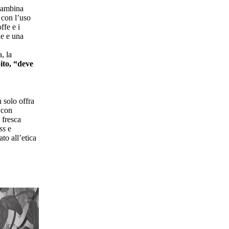
 bambina
 con l’uso
ffe e i
ne e una
, la
ito, “deve
 solo offra
 con
 fresca
ss
e
to all’etica