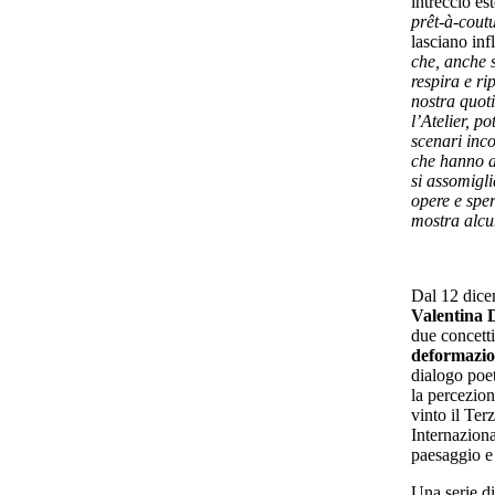
intreccio est
prêt-à-cout
lasciano inf
che, anche s
respira e r
nostra quoti
l’Atelier, p
scenari inc
che hanno av
si assomigl
opere e spe
mostra alcun
Dal 12 dicem
Valentina 
due concetti
deformazi
dialogo poet
la percezion
vinto il Ter
Internaziona
paesaggio e
Una serie di