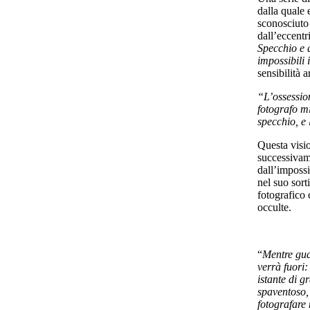
dalla quale
sconosciuto 
dall’eccentr
Specchio e q
impossibili 
sensibilità ar
“L’ossessio
fotografo mi
specchio, e 
Questa visio
successivam
dall’impossi
nel suo sort
fotografico 
occulte.
“
Mentre gua
verrà fuori:
istante di g
spaventoso,
fotografare 