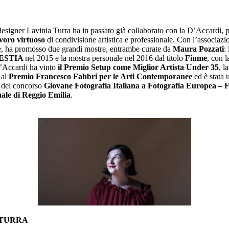
designer Lavinia Turra ha in passato già collaborato con la D’Accardi, 
voro virtuoso
di condivisione artistica e professionale. Con l’associaz
e, ha promosso due grandi mostre, entrambe curate da
Maura Pozzati
:
ESTIA
nel 2015 e la mostra personale nel 2016 dal titolo
Fiume
, con l
’Accardi ha vinto
il Premio Setup come Miglior Artista Under 35
, l
 al
Premio Francesco Fabbri per le Arti Contemporanee
ed è stata 
ti del concorso
Giovane Fotografia Italiana a Fotografia Europea – F
ale di Reggio Emilia
.
 TURRA