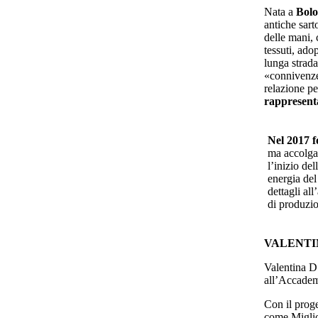
Nata a
Bol
antiche sart
delle mani, 
tessuti, ado
lunga strada
«connivenze»
relazione pe
rappresenta
Nel 2017 f
ma accolga
l’inizio de
energia del
dettagli al
di produzion
VALENTI
Valentina D’
all’Accadem
Con il prog
come Miglio