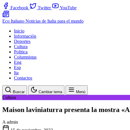
Facebook
Twitter
YouTube
Eco Italiano
Noticias de Italia para el mundo
Inicio
Información
Deportes
Cultura
Politica
Columnistas
Eng
Esp
Ita
Contactos
Buscar
Cambiar tema
Menú
Cultura
Maison laviniaturra presenta la mostra «A
A
admin