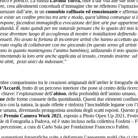
etico e poetico. La stilista
Lavinia Turra,
oltre a dar vita alle sue note 
ure
, crea allestimenti concettuali d’immagine che ne riflettono l’ispirazio
luenzare dall’arte, in un
connubio raffinato ed emozionante
e afferma
e esiste un confine preciso tra arte e moda, quest’ultima comunque si i
ipropone, facendosi immaginifica evocazione del fare arte pur apparten
dianità. Ѐ stato quindi per me naturale pensare che lo spazio del mio l
otesse diventare luogo di accoglienza di mostre e installazioni definendo
onsueti.
Ho avuto la fortuna di incontrare artisti che hanno accettato que
uto voglia di collaborare con me giocando (in questo senso gli artisti e
iano in quanto mantengono l’animo bambino), utilizzando il mio spazio 
rimentando la loro arte anche applicata al tessuto, creando insieme ad
i abiti, pezzi unici da indossare
.”
bre compariranno tra le creazioni artigianali dell’atelier le fotografie del
D’Accardi
, frutto di un percorso interiore che pone al centro della ricerc
 chiave: l’esplorazione dell’
abisso
, della profondità dell’animo umano, 
one
delle forme consuete della quotidianità. Questi due elementi conflui
ico con la natura, la quale riflette e rinforza l’inscindibile legame con l’i
e umana, diventando protagonista assoluta degli scatti esposti. Questo 
zo
Premio Camera Work 2021
, esposto a Photo Open Up 2021, Festi
le di Fotografia a Padova, ed è stato incluso nella collettiva Fosfeni – F
 percezione, a cura di Carlo Sala per Fondazione Francesco Fabbri.
 suggestioni fotografiche volte a deformare l’apparente realtà che ci cir