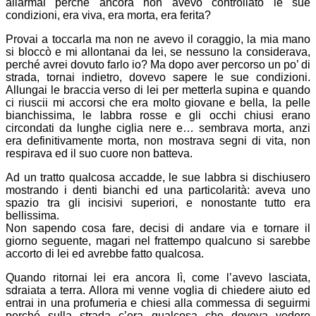
allarmai perché ancora non avevo controllato le sue
condizioni, era viva, era morta, era ferita?
Provai a toccarla ma non ne avevo il coraggio, la mia mano
si bloccò e mi allontanai da lei, se nessuno la considerava,
perché avrei dovuto farlo io? Ma dopo aver percorso un po’ di
strada, tornai indietro, dovevo sapere le sue condizioni.
Allungai le braccia verso di lei per metterla supina e quando
ci riuscii mi accorsi che era molto giovane e bella, la pelle
bianchissima, le labbra rosse e gli occhi chiusi erano
circondati da lunghe ciglia nere e… sembrava morta, anzi
era definitivamente morta, non mostrava segni di vita, non
respirava ed il suo cuore non batteva.
Ad un tratto qualcosa accadde, le sue labbra si dischiusero
mostrando i denti bianchi ed una particolarità: aveva uno
spazio tra gli incisivi superiori, e nonostante tutto era
bellissima.
Non sapendo cosa fare, decisi di andare via e tornare il
giorno seguente, magari nel frattempo qualcuno si sarebbe
accorto di lei ed avrebbe fatto qualcosa.
Quando ritornai lei era ancora lì, come l’avevo lasciata,
sdraiata a terra. Allora mi venne voglia di chiedere aiuto ed
entrai in una profumeria e chiesi alla commessa di seguirmi
perché sulla strada c’era qualcosa che doveva vedere