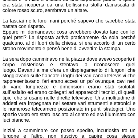
era stata ricoperta da una bellissima stoffa damascata di
colore rosso scuro, sembrava un altare.
La lasciai nelle loro mani perché sapevo che sarebbe stata
trattata con rispetto.
Eppure mi domandavo: cosa avrebbero dovuto fare con lei
quei preti? La risposta arrivò praticamente da sola perché
qualcuno, al di fuori della chiesa, si era accorto di un certo
strano movimento e pensò bene di avvertire la stampa.
La sera dopo camminavo nella piazza dove avevo scoperto il
corpo misterioso e stentavo a riconoscere quel
luogo. Davanti a me c’era un dispiegamento di furgoni che
sfoggiavano sulle fiancate i loghi dei vari canali televisivi che
rappresentavano, fari erano accesi un po’ ovunque, cavi neri
di varie lunghezze e dimensioni erano stati srotolati
sull’asfalto ed erano collegati ad apparecchi tecnici, di quelli
tipici che si usano nelle dirette televisive. Una moltitudine di
addetti era impegnata nel settare vari strumenti elettronici e
le numerose telecamere posizionate in punti strategici. Uno
spazio vuoto era stato lasciato al centro ed era illuminato con
luci bianche.
Iniziai a camminare con passo spedito, incuriosita tra un
furgone e l’altro, non riuscivo a capire cosa stesse