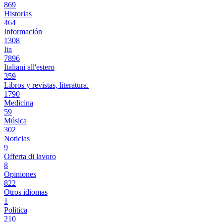
869
Historias
464
Información
1308
Ita
7896
Italiani all'estero
359
Libros y revistas, literatura.
1790
Medicina
59
Música
302
Noticias
9
Offerta di lavoro
8
Opiniones
822
Otros idiomas
1
Politica
210