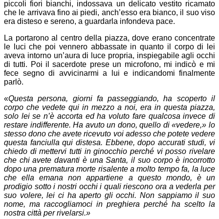
piccoli fiori bianchi, indossava un delicato vestito ricamato
che le arrivava fino ai piedi, anch’esso era bianco, il suo viso
era disteso e sereno, a guardarla infondeva pace.
La portarono al centro della piazza, dove erano concentrate
le luci che poi vennero abbassate in quanto il corpo di lei
aveva intorno un’aura di luce propria, inspiegabile agli occhi
di tutti. Poi il sacerdote prese un microfono, mi indicò e mi
fece segno di avvicinarmi a lui e indicandomi finalmente
parlò.
«
Questa persona, giorni fa passeggiando, ha scoperto il
corpo che vedete qui in mezzo a noi, era in questa piazza,
solo lei se n’è accorta ed ha voluto fare qualcosa invece di
restare indifferente. Ha avuto un dono, quello di «vedere,» lo
stesso dono che avete ricevuto voi adesso che potete vedere
questa fanciulla qui distesa. Ebbene, dopo accurati studi, vi
chiedo di mettervi tutti in ginocchio perché vi posso rivelare
che chi avete davanti è una Santa, il suo corpo è incorrotto
dopo una prematura morte risalente a molto tempo fa, la luce
che ella emana non appartiene a questo mondo, è un
prodigio sotto i nostri occhi i quali riescono ora a vederla per
suo volere, lei ci ha aperto gli occhi. Non sappiamo il suo
nome, ma raccogliamoci in preghiera perché ha scelto la
nostra città per rivelarsi.»