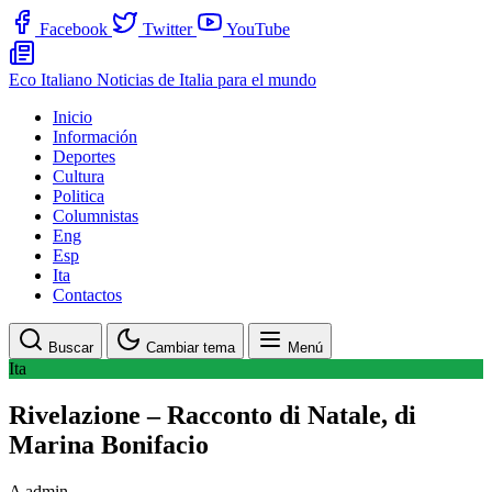
Facebook
Twitter
YouTube
Eco Italiano
Noticias de Italia para el mundo
Inicio
Información
Deportes
Cultura
Politica
Columnistas
Eng
Esp
Ita
Contactos
Buscar
Cambiar tema
Menú
Ita
Rivelazione – Racconto di Natale, di
Marina Bonifacio
A
admin