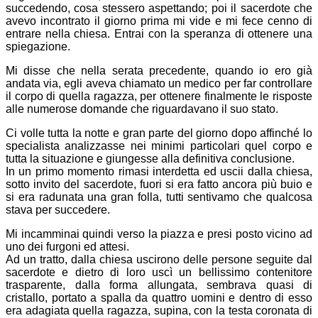
succedendo, cosa stessero aspettando; poi il sacerdote che
avevo incontrato il giorno prima mi vide e mi fece cenno di
entrare nella chiesa. Entrai con la speranza di ottenere una
spiegazione.
Mi disse che nella serata precedente, quando io ero già
andata via, egli aveva chiamato un medico per far controllare
il corpo di quella ragazza, per ottenere finalmente le risposte
alle numerose domande che riguardavano il suo stato.
Ci volle tutta la notte e gran parte del giorno dopo affinché lo
specialista analizzasse nei minimi particolari quel corpo e
tutta la situazione e giungesse alla definitiva conclusione.
In un primo momento rimasi interdetta ed uscii dalla chiesa,
sotto invito del sacerdote, fuori si era fatto ancora più buio e
si era radunata una gran folla, tutti sentivamo che qualcosa
stava per succedere.
Mi incamminai quindi verso la piazza e presi posto vicino ad
uno dei furgoni ed attesi.
Ad un tratto, dalla chiesa uscirono delle persone seguite dal
sacerdote e dietro di loro uscì un bellissimo contenitore
trasparente, dalla forma allungata, sembrava quasi di
cristallo, portato a spalla da quattro uomini e dentro di esso
era adagiata quella ragazza, supina, con la testa coronata di