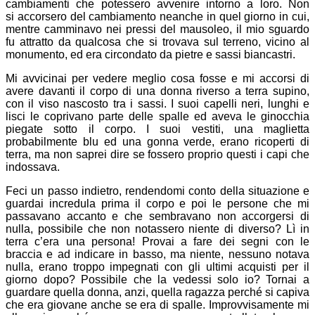
cambiamenti che potessero avvenire intorno a loro. Non
si accorsero del cambiamento neanche in quel giorno in cui,
mentre camminavo nei pressi del mausoleo, il mio sguardo
fu attratto da qualcosa che si trovava sul terreno, vicino al
monumento, ed era circondato da pietre e sassi biancastri.
Mi avvicinai per vedere meglio cosa fosse e mi accorsi di
avere davanti il corpo di una donna riverso a terra supino,
con il viso nascosto tra i sassi. I suoi capelli neri, lunghi e
lisci le coprivano parte delle spalle ed aveva le ginocchia
piegate sotto il corpo. I suoi vestiti, una maglietta
probabilmente blu ed una gonna verde, erano ricoperti di
terra, ma non saprei dire se fossero proprio questi i capi che
indossava.
Feci un passo indietro, rendendomi conto della situazione e
guardai incredula prima il corpo e poi le persone che mi
passavano accanto e che sembravano non accorgersi di
nulla, possibile che non notassero niente di diverso? Lì in
terra c’era una persona! Provai a fare dei segni con le
braccia e ad indicare in basso, ma niente, nessuno notava
nulla, erano troppo impegnati con gli ultimi acquisti per il
giorno dopo? Possibile che la vedessi solo io? Tornai a
guardare quella donna, anzi, quella ragazza perché si capiva
che era giovane anche se era di spalle. Improvvisamente mi