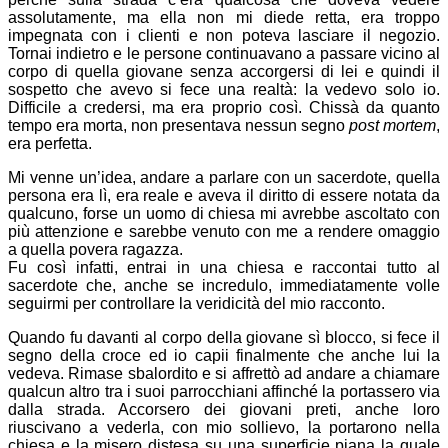
assolutamente, ma ella non mi diede retta, era troppo
impegnata con i clienti e non poteva lasciare il negozio.
Tornai indietro e le persone continuavano a passare vicino al
corpo di quella giovane senza accorgersi di lei e quindi il
sospetto che avevo si fece una realtà: la vedevo solo io.
Difficile a credersi, ma era proprio così. Chissà da quanto
tempo era morta, non presentava nessun segno
post mortem
,
era perfetta.
Mi venne un’idea, andare a parlare con un sacerdote, quella
persona era lì, era reale e aveva il diritto di essere notata da
qualcuno, forse un uomo di chiesa mi avrebbe ascoltato con
più attenzione e sarebbe venuto con me a rendere omaggio
a quella povera ragazza.
Fu così infatti, entrai in una chiesa e raccontai tutto al
sacerdote che, anche se incredulo, immediatamente volle
seguirmi per controllare la veridicità del mio racconto.
Quando fu davanti al corpo della giovane sì blocco, si fece il
segno della croce ed io capii finalmente che anche lui la
vedeva. Rimase sbalordito e si affrettò ad andare a chiamare
qualcun altro tra i suoi parrocchiani affinché la portassero via
dalla strada. Accorsero dei giovani preti, anche loro
riuscivano a vederla, con mio sollievo, la portarono nella
chiesa e la misero distesa su una superficie piana la quale