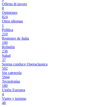
Offerta di lavoro
8
Opiniones
824
Otros idiomas
1
Politica
210
Regiones de Italia
100
Religión
238
Salud
37
Serena conduce Operaclassica
592
Sin categoría
5944
Tecnologías
180
Unión Europea
4
Viajes y turismo
48