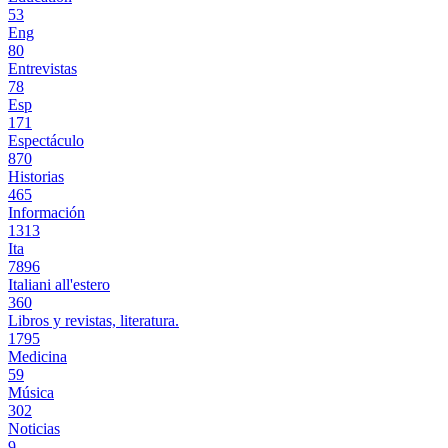
53
Eng
80
Entrevistas
78
Esp
171
Espectáculo
870
Historias
465
Información
1313
Ita
7896
Italiani all'estero
360
Libros y revistas, literatura.
1795
Medicina
59
Música
302
Noticias
9