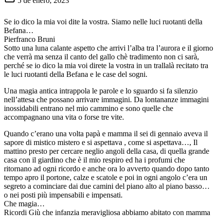
5 de enero, 2023
Se io dico la mia voi dite la vostra. Siamo nelle luci ruotanti della
Befana…
Pierfranco Bruni
Sotto una luna calante aspetto che arrivi l’alba tra l’aurora e il giorno
che verrà ma senza il canto del gallo chè tradimento non ci sarà,
perché se io dico la mia voi direte la vostra in un trallalà recitato tra
le luci ruotanti della Befana e le case del sogni.
Una magia antica intrappola le parole e lo sguardo si fa silenzio
nell’attesa che possano arrivare immagini. Da lontananze immagini
inossidabili entrano nel mio cammino e sono quelle che
accompagnano una vita o forse tre vite.
Quando c’erano una volta papà e mamma il sei di gennaio aveva il
sapore di mistico mistero e si aspettava , come si aspettava…, Il
mattino presto per cercare neglio angoli della casa, di quella grande
casa con il giardino che è il mio respiro ed ha i profumi che
ritornano ad ogni ricordo e anche ora lo avverto quando dopo tanto
tempo apro il portone, calze e scatole e poi in ogni angolo c’era un
segreto a cominciare dai due camini del piano alto al piano basso…
o nei posti più impensabili e impensati.
Che magia…
Ricordi Giù che infanzia meravigliosa abbiamo abitato con mamma