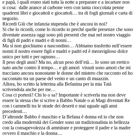
e papà, i quali erano stati tutta la notte a preparare e a incartare non
si cosa: dalle arance al carbone vero con tanta cioccolata penne
quaderni libri e giocattoli e giocattoli… tra di fogli giornali e carta di
negozio.
Ricordi Giù che infanzia stupenda che è ancora in noi?
Si che lo ricordi, come lo ricordo io perché quelle presenze che sono
diventate assenza oggi sono più presenti che mai nel nostro viaggio
di figli di padri e madri e di nonni…
Ma sì non giochiamo a nascondino… Abbiamo trasferito nell’essere
nonni il nostro essere figli e madri e padri ed è meraviglioso dolce
unico per tutti e per ognuno…
Il peso degli anni? Ma no, alcun peso dell’età… Io sono un eretico
nato anche contro il tempo… e gli amori vissuti sono amori che mi
tracciano ancora nonostante le donne del mistero che racconto ed ho
raccontato tra un paese del vento e un canto di muazzin.
Allora, ho scritto la letterina alla Befanina per la mia Tatà
scrivendola anche per me…
Cosa ci porterà? Chi lo o sa? Importante è scriverla ma non deve
essere la stessa che si scrive a Babbo Natale o ai Magi diventati Re
con i cammelli tra le strade dei deserti e mai uguale agli anni
precedenti…
D’altronde Babbo è maschio e la Befana è donna ed io che non
credo alla modernità dei Gender sono un tradizionalista in bellezza
con la consapevolezza di ammirare e proteggere il padre e la madre
ovvero il maschio e la donna…