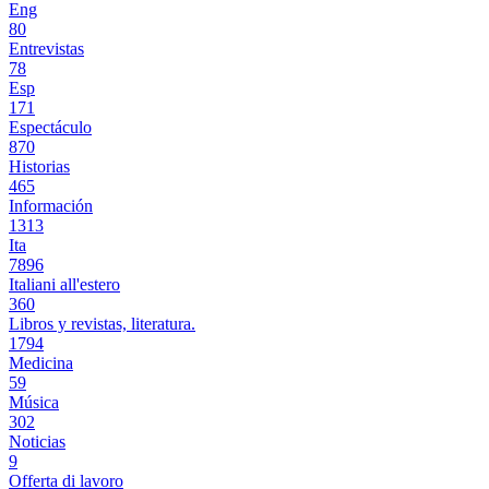
Eng
80
Entrevistas
78
Esp
171
Espectáculo
870
Historias
465
Información
1313
Ita
7896
Italiani all'estero
360
Libros y revistas, literatura.
1794
Medicina
59
Música
302
Noticias
9
Offerta di lavoro