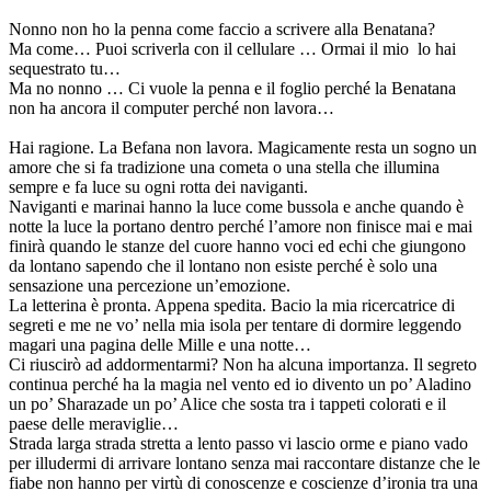
Nonno non ho la penna come faccio a scrivere alla Benatana?
Ma come… Puoi scriverla con il cellulare … Ormai il mio lo hai
sequestrato tu…
Ma no nonno … Ci vuole la penna e il foglio perché la Benatana
non ha ancora il computer perché non lavora…
Hai ragione. La Befana non lavora. Magicamente resta un sogno un
amore che si fa tradizione una cometa o una stella che illumina
sempre e fa luce su ogni rotta dei naviganti.
Naviganti e marinai hanno la luce come bussola e anche quando è
notte la luce la portano dentro perché l’amore non finisce mai e mai
finirà quando le stanze del cuore hanno voci ed echi che giungono
da lontano sapendo che il lontano non esiste perché è solo una
sensazione una percezione un’emozione.
La letterina è pronta. Appena spedita. Bacio la mia ricercatrice di
segreti e me ne vo’ nella mia isola per tentare di dormire leggendo
magari una pagina delle Mille e una notte…
Ci riuscirò ad addormentarmi? Non ha alcuna importanza. Il segreto
continua perché ha la magia nel vento ed io divento un po’ Aladino
un po’ Sharazade un po’ Alice che sosta tra i tappeti colorati e il
paese delle meraviglie…
Strada larga strada stretta a lento passo vi lascio orme e piano vado
per illudermi di arrivare lontano senza mai raccontare distanze che le
fiabe non hanno per virtù di conoscenze e coscienze d’ironia tra una