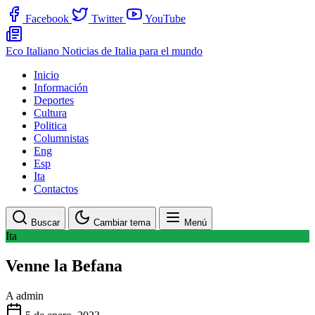
Facebook
Twitter
YouTube
Eco Italiano
Noticias de Italia para el mundo
Inicio
Información
Deportes
Cultura
Politica
Columnistas
Eng
Esp
Ita
Contactos
Buscar
Cambiar tema
Menú
Ita
Venne la Befana
A
admin