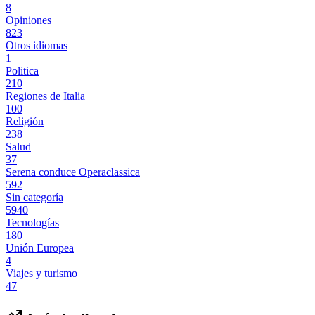
8
Opiniones
823
Otros idiomas
1
Politica
210
Regiones de Italia
100
Religión
238
Salud
37
Serena conduce Operaclassica
592
Sin categoría
5940
Tecnologías
180
Unión Europea
4
Viajes y turismo
47