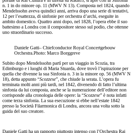
portale di Rai Cultura e in diretta su Radio3, si apre con la Sinfonia
n. 1 in do minore op. 11 (MWV N 13). Composta nel 1824, quando
Mendelssohn aveva quindici anni, arriva dopo una serie di tentativi,
12 per l’esattezza, di sinfonie per orchestra d’archi, eseguite in
ambito domestico. Quattro anni dopo, nel 1828, l’opera ebbe il suo
battesimo a Londra con il compositore stesso sul podio, che ottenne
uno straordinario successo.
Daniele Gatti– Chiefconductor Royal Concertgebouw
Orchestra.Photo: Marco Borggreve
Subito dopo Mendelssohn partì per un viaggio in Scozia, tra
Edimburgo e i luoghi di Maria Stuarda, dove trovò l’ispirazione per
quella che divenne la sua Sinfonia n. 3 in la minore op. 56 (MWV N
18), detta appunto “
Scozzese
”
,
che chiude la serata.
L’opera fu
terminata molti anni più tardi, nel 1842, divenendo di fatto l’ultima
sinfonia da lui composta, anche se la numerazione dell’editore non
corrisponde alla cronologia delle opere: la “
Scozzese
” è nota infatti
come terza sinfonia. La sua esecuzione si ebbe nell’estate 1842
presso la Società Filarmonica di Londra, ancora una volta sotto la
guida del suo creatore.
Daniele Gatti ha un rapporto piuttosto intenso con l’Orchestra Rai