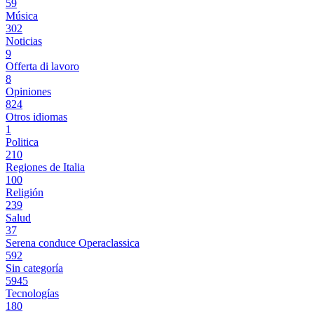
59
Música
302
Noticias
9
Offerta di lavoro
8
Opiniones
824
Otros idiomas
1
Politica
210
Regiones de Italia
100
Religión
239
Salud
37
Serena conduce Operaclassica
592
Sin categoría
5945
Tecnologías
180