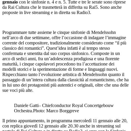
gennaio
con le sinfonie n. 4 e n. 5. Tutte e tre le serate sono riprese
da Rai Cultura che le trasmetterà in differita su Rai5. Sono anche
proposte in live streaming e in diretta su Radio3.
Programmare tutte assieme le cinque sinfonie di Mendelssohn
nell’arco di due settimane, offre l’occasione di indagare l’immagine
corrente del compositore, tradizionalmente considerato come “il più
classico dei romantici”. Quest’idea infatti è al tempo stesso
confermata e smentita dal suo corpus sinfonico. Composte in un
arco di sedici anni, fra un’adolescenza prodigiosa e una fiorente
maturità, i cinque capolavori procedono tra l’accettazione dei
modelli storici e la sperimentazione di forme e linguaggi nuovi.
Rispecchiano tanto l’evoluzione artistica di Mendelssohn quanto il
passaggio di un’intera cultura dalla classicità al romanticismo, che ha
in lui uno dei protagonisti più autentici e originali, oltre che una delle
sue voci più alte.
Daniele Gatti– Chiefconductor Royal Concertgebouw
Orchestra.Photo: Marco Borggreve
Il primo appuntamento, in programma mercoledì 11 gennaio alle 20,
con replica giovedì 12 gennaio alle 20.30 anche in streaming sul