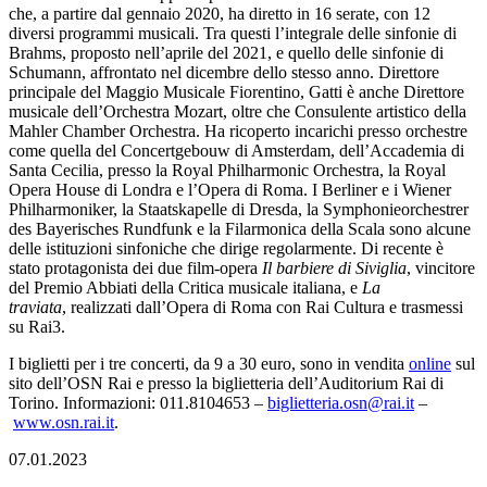
che, a partire dal gennaio 2020, ha diretto in 16 serate, con 12
diversi programmi musicali. Tra questi l’integrale delle sinfonie di
Brahms, proposto nell’aprile del 2021, e quello delle sinfonie di
Schumann, affrontato nel dicembre dello stesso anno. Direttore
principale del Maggio Musicale Fiorentino, Gatti è anche Direttore
musicale dell’Orchestra Mozart, oltre che Consulente artistico della
Mahler Chamber Orchestra. Ha ricoperto incarichi presso orchestre
come quella del Concertgebouw di Amsterdam, dell’Accademia di
Santa Cecilia, presso la Royal Philharmonic Orchestra, la Royal
Opera House di Londra e l’Opera di Roma. I Berliner e i Wiener
Philharmoniker, la Staatskapelle di Dresda, la Symphonieorchestrer
des Bayerisches Rundfunk e la Filarmonica della Scala sono alcune
delle istituzioni sinfoniche che dirige regolarmente. Di recente è
stato protagonista dei due film-opera
Il barbiere di Siviglia
, vincitore
del Premio Abbiati della Critica musicale italiana, e
La
traviata
, realizzati dall’Opera di Roma con Rai Cultura e trasmessi
su Rai3.
I biglietti per i tre concerti, da 9 a 30 euro, sono in vendita
online
sul
sito dell’OSN Rai e presso la biglietteria dell’Auditorium Rai di
Torino. Informazioni: 011.8104653 –
biglietteria.osn@rai.it
–
www.osn.rai.it
.
07.01.2023