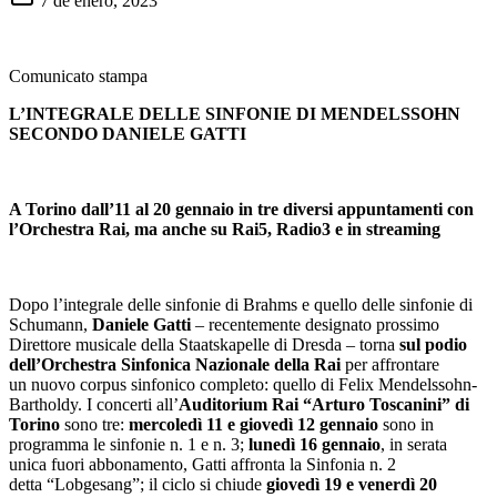
7 de enero, 2023
Comunicato stampa
L’INTEGRALE DELLE SINFONIE DI MENDELSSOHN
SECONDO DANIELE GATTI
A Torino dall’11 al 20 gennaio in tre diversi appuntamenti con
l’Orchestra Rai, ma anche su Rai5, Radio3 e in streaming
Dopo l’integrale delle sinfonie di Brahms e quello delle sinfonie di
Schumann,
Daniele Gatti
– recentemente designato prossimo
Direttore musicale della Staatskapelle di Dresda – torna
sul podio
dell’Orchestra Sinfonica Nazionale della Rai
per affrontare
un nuovo corpus
sinfonico completo: quello di Felix Mendelssohn-
Bartholdy. I concerti all’
Auditorium Rai “Arturo Toscanini” di
Torino
sono tre:
mercoledì 11 e giovedì 12 gennaio
sono in
programma le sinfonie n. 1 e n. 3;
lunedì 16 gennaio
, in serata
unica fuori abbonamento, Gatti affronta la Sinfonia n. 2
detta “Lobgesang”; il ciclo si chiude
giovedì 19 e venerdì 20