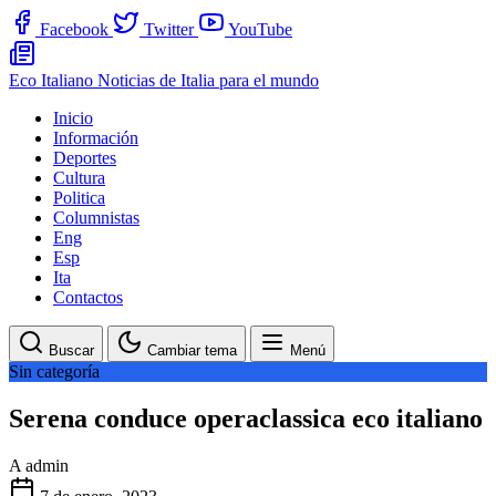
Facebook
Twitter
YouTube
Eco Italiano
Noticias de Italia para el mundo
Inicio
Información
Deportes
Cultura
Politica
Columnistas
Eng
Esp
Ita
Contactos
Buscar
Cambiar tema
Menú
Sin categoría
Serena conduce operaclassica eco italiano
A
admin