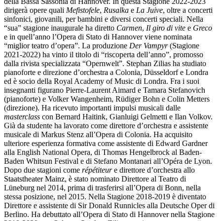
della Bassa Sassonia di Hannover. In questa Stagione 2022-2023
dirigerà opere quali
Mefistofele
,
Rusalka
e
La Juive
, oltre a concerti
sinfonici, giovanili, per bambini e diversi concerti speciali. Nella
“sua” stagione inaugurale ha diretto
Carmen
,
Il giro di vite
e
Greco
e in quell’anno l’Opera di Stato di Hannover viene nominata
“miglior teatro d’opera”. La produzione
Der Vampyr
(Stagione
2021-2022) ha vinto il titolo di “riscoperta dell’anno”, promosso
dalla rivista specializzata “Opernwelt”. Stephan Zilias ha studiato
pianoforte e direzione d’orchestra a Colonia, Düsseldorf e Londra
ed è socio della Royal Academy of Music di Londra. Fra i suoi
insegnanti figurano Pierre-Laurent Aimard e Tamara Stefanovich
(pianoforte) e Volker Wangenheim, Rüdiger Bohn e Colin Metters
(direzione). Ha ricevuto importanti impulsi musicali dalle
masterclass
con Bernard Haitink, Gianluigi Gelmetti e Ilan Volkov.
Già da studente ha lavorato come direttore d’orchestra e assistente
musicale di Markus Stenz all’Opera di Colonia. Ha acquisito
ulteriore esperienza formativa come assistente di Edward Gardner
alla English National Opera, di Thomas Hengelbrock al Baden-
Baden Whitsun Festival e di Stefano Montanari all’Opéra de Lyon.
Dopo due stagioni come
répétiteur
e direttore d’orchestra allo
Staatstheater Mainz, è stato nominato Direttore al Teatro di
Lüneburg nel 2014, prima di trasferirsi all’Opera di Bonn, nella
stessa posizione, nel 2015. Nella Stagione 2018-2019 è diventato
Direttore e assistente di Sir Donald Runnicles alla Deutsche Oper di
Berlino. Ha debuttato all’Opera di Stato di Hannover nella Stagione