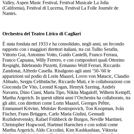
Valley, Aspen Music Festival, Festival Musicale La Jolla
(California), Festival di Lucerna, Festival La Folle Journée de
Nantes.
Orchestra del Teatro Lirico di Cagliari
È stata fondata nel 1933 e ha consolidato, negli anni, un fecondo
rapporto con i maggiori direttori italiani, tra cui Tullio Serafin,
Vittorio Gui, Antonino Votto, Guido Cantelli, Franco Ferrara,
Franco Capuana, Willy Ferrero, e con compositori quali Ottorino
Respighi, Ildebrando Pizzetti, Ermanno Wolf Ferrari, Riccardo
Zandonai, Alfredo Casella. Risalgono agli anni ‘50-’60 le
apparizioni sul podio di Lorin Maazel, Lovro von Matacic, Claudio
Abbado, Sergiu Celibidache, Riccardo Muti, e le collaborazioni con
Gioconda De Vito, Leonid Kogan, Henryk Szering, Andrés
Navarra, Dino Ciani, Maria Tipo, Nikita Magaloff, Wilhem Kempff,
Martha Argerich. In questi ultimi anni l’Orchestra ha collaborato, tra
gli altri, con direttori come Lorin Maazel, Georges Prêtre,
Emmanuel Krivine, Mstislav Rostropovich, Ton Koopman, Iván
Fischer, Frans Brüggen, Carlo Maria Giulini, Gennadi
Rozhdestvensky, Rafael Frühbeck de Burgos, Neville Marriner,
Christopher Hogwood, Hartmut Haenchen e con solisti come
Martha Argerich, Aldo Ciccolini, Kim Kashkashian, Viktoria