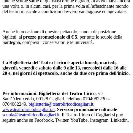
tutte le scuole sarde di qualsiasi ordine e grado, di avvicinarsi ancora
una volta o, in alcuni casi, per la prima volta all’affascinante mondo
del teatro musicale a condizioni davvero vantaggiose ed agevolate.
Anche in occasione di questo spettacolo, sono a disposizione
biglietti, al
prezzo promozionale di € 5
, per tutte le scuole della
Sardegna, compresi i conservatori e le università.
La Biglietteria del Teatro Lirico è aperta lunedì, martedì,
giovedì, venerdì e sabato dalle 9 alle 13, mercoledì dalle 16 alle
20 e, nei giorni di spettacolo, anche da due ore prima dell’inizio.
Per informazioni
:
Biglietteria del Teatro Lirico
, via
Sant’Alenixedda, 09128 Cagliari, telefono 0704082230 –
0704082249,
biglietteria@teatroliricodicagliari.it
,
www.teatroliricodicagliari.it
.
Servizio promozione culturale
scuola@teatroliricodicagliari.it
. Il Teatro Lirico di Cagliari si può
seguire anche su Facebook, Twitter, YouTube, Instagram, Linkedin.