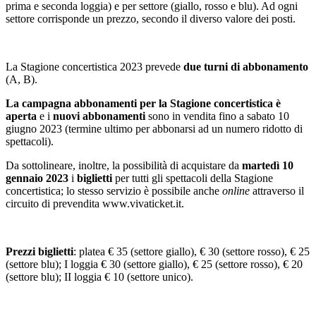
prima e seconda loggia) e per settore (giallo, rosso e blu). Ad ogni
settore corrisponde un prezzo, secondo il diverso valore dei posti.
La Stagione concertistica 2023 prevede
due turni di abbonamento
(A, B).
La campagna abbonamenti per la Stagione concertistica
è
aperta
e i
nuovi abbonamenti
sono in vendita fino a sabato 10
giugno 2023 (termine ultimo per abbonarsi ad un numero ridotto di
spettacoli).
Da sottolineare, inoltre, la possibilità di acquistare da
martedì 10
gennaio 2023
i
biglietti
per tutti gli spettacoli della Stagione
concertistica; lo stesso servizio è possibile anche
online
attraverso il
circuito di prevendita www.vivaticket.it.
Prezzi biglietti
: platea € 35 (settore giallo), € 30 (settore rosso), € 25
(settore blu); I loggia € 30 (settore giallo), € 25 (settore rosso), € 20
(settore blu); II loggia € 10 (settore unico).