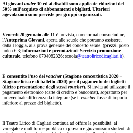
Ai giovani
under
30 ed ai disabili sono applicate riduzioni del
50% sull’acquisto di abbonamenti e biglietti. Ulteriori
agevolazioni sono previste per gruppi organizzati.
Venerdì 20 gennaio alle 11
è prevista, come ormai consuetudine,
l’
Anteprima Giovani
, aperta alle scuole che potranno assistere,
dalla I loggia, alla prova generale del concerto serale. (
prezzi
: posto
unico € 3;
informazioni e prenotazioni
:
Servizio promozione
culturale
, telefono 0704082326; scuola
@teatroliricodicagliari.it
).
È consentito l’uso dei
voucher
(Stagione concertistica 2020 –
Stagione lirica e di balletto 2020) per il pagamento dei biglietti
(dietro presentazione degli stessi
voucher
).
Si invita ad utilizzare il
pagamento elettronico (carte di credito e bancomat), soprattutto per
un’eventuale differenza da integrare (se il
voucher
fosse di importo
inferiore al prezzo del biglietto).
Il Teatro Lirico di Cagliari continua ad offrire la possibilità, al
variegato e multiforme pubblico di giovani e giovanissimi studenti di