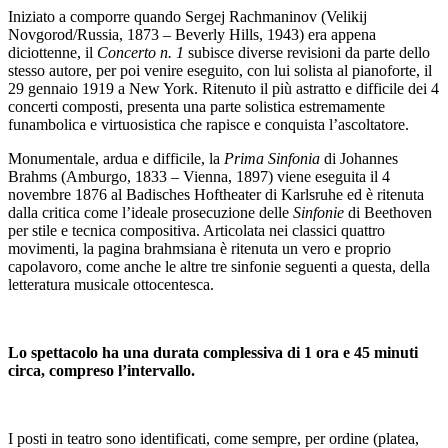
Iniziato a comporre quando Sergej Rachmaninov (Velikij
Novgorod/Russia, 1873 – Beverly Hills, 1943) era appena
diciottenne, il
Concerto n. 1
subisce diverse revisioni da parte dello
stesso autore, per poi venire eseguito, con lui solista al pianoforte, il
29 gennaio 1919 a New York. Ritenuto il più astratto e difficile dei 4
concerti composti, presenta una parte solistica estremamente
funambolica e virtuosistica che rapisce e conquista l’ascoltatore.
Monumentale, ardua e difficile, la
Prima Sinfonia
di Johannes
Brahms (Amburgo, 1833 – Vienna, 1897) viene eseguita il 4
novembre 1876 al Badisches Hoftheater di Karlsruhe ed è ritenuta
dalla critica come l’ideale prosecuzione delle
Sinfonie
di Beethoven
per stile e tecnica compositiva. Articolata nei classici quattro
movimenti, la pagina brahmsiana è ritenuta un vero e proprio
capolavoro, come anche le altre tre sinfonie seguenti a questa, della
letteratura musicale ottocentesca.
Lo spettacolo ha una durata complessiva di 1 ora e 45 minuti
circa, compreso l’intervallo.
I posti in teatro sono identificati, come sempre, per ordine (platea,