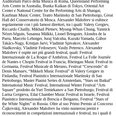
Auditorium Parco della Musica di Roma, Queensland Performing
Arts Centre in Australia, Bunka Kaikan di Tokyo, Oriental Art
Center e National Centre for the Performing Arts di Shangai,
Kaufman Music Center, Teatro Mariinsky di San Pietroburgo, Great
Hall del Conservatorio di Mosca. Alexander Malofeev si esibisce
regolarmente con i più famosi direttori, tra i quali: Valery Gergiev,
Riccardo Chailly, Mikhail Pletnev, Myung-Whun Chung, Yannick
Nézet-Séguin, Susanna Mälkki, Lionel Bringuier, Alondra de la
Parra, Marcelo Lehniger, Juraj Valcuha, Kazuki Yamada, Gábor
Takács-Nagy, Kristjan Jarvi, Vladimir Spivakov, Alexander
Sladkovsky, Vladimir Fedoseyev, Vasily Petrenco. Alexander
Malofeev è ospite nei più grandi festival, quali: Festival
Internazionale de La Roque d’Anthéron, Festival La Folle Journée
de Nantes e Chopin Festival in Francia, Rheingau Music Festival in
Germania, Festival Musicale di Merano, Festival “Crescendo” di
Denis Matsuev, “Mikkeli Music Festival” di Valery Gergiev in
Finlandia, Festival Pianistico Internazionale Mariinsky di San
Pietroburgo, Master Pianist Series di Amsterdam, “Stars on Baikal”
International Music Festival, International Winter Festival “Arts
Square” prodotto da Yuri Temirkanov a San Pietroburgo, Festival di
Larisa Gergieva, Eilat Chamber Music Festival in Israele, Festival
Pianistico Internazionale di Brescia e Bergamo, Festival “Stars of
the White Nights” in Russia. Oltre al suo Primo Premio al Concorso
Čajkovskij, Alexander Malofeev ha vinto numerosi premi e
riconoscimenti in competizioni internazionali e festival, tra i quali il