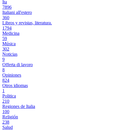
Ita
7896
Italiani all'estero
360
Libros y revistas, literatura.
1794
Medicina
59
Música
302
Noticias
9
Offerta di lavoro
8
Opiniones
824
Otros idiomas
1
Politica
210
Regiones de Italia
100
Religión
238
Salud