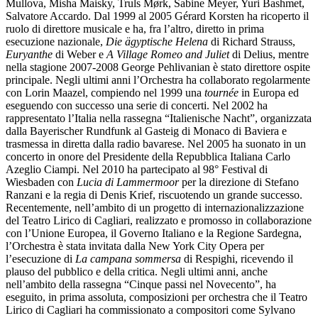
Mullova, Misha Maisky, Truls Mørk, Sabine Meyer, Yuri Bashmet,
Salvatore Accardo. Dal 1999 al 2005 Gérard Korsten ha ricoperto il
ruolo di direttore musicale e ha, fra l’altro, diretto in prima
esecuzione nazionale,
Die ägyptische Helena
di Richard Strauss,
Euryanthe
di Weber e
A Village Romeo and Juliet
di Delius, mentre
nella stagione 2007-2008 George Pehlivanian è stato direttore ospite
principale. Negli ultimi anni l’Orchestra ha collaborato regolarmente
con Lorin Maazel, compiendo nel 1999 una
tournée
in Europa ed
eseguendo con successo una serie di concerti. Nel 2002 ha
rappresentato l’Italia nella rassegna “Italienische Nacht”, organizzata
dalla Bayerischer Rundfunk al Gasteig di Monaco di Baviera e
trasmessa in diretta dalla radio bavarese. Nel 2005 ha suonato in un
concerto in onore del Presidente della Repubblica Italiana Carlo
Azeglio Ciampi. Nel 2010 ha partecipato al 98° Festival di
Wiesbaden con
Lucia di Lammermoor
per la direzione di Stefano
Ranzani e la regia di Denis Krief, riscuotendo un grande successo.
Recentemente, nell’ambito di un progetto di internazionalizzazione
del Teatro Lirico di Cagliari, realizzato e promosso in collaborazione
con l’Unione Europea, il Governo Italiano e la Regione Sardegna,
l’Orchestra è stata invitata dalla New York City Opera per
l’esecuzione di
La campana sommersa
di Respighi, ricevendo il
plauso del pubblico e della critica. Negli ultimi anni, anche
nell’ambito della rassegna “Cinque passi nel Novecento”, ha
eseguito, in prima assoluta, composizioni per orchestra che il Teatro
Lirico di Cagliari ha commissionato a compositori come Sylvano