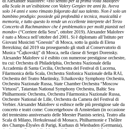
di Alexander Malofeev: «
Ho sentito per la prima volta Malofeev
alla Scala in un’esibizione con Valery Gergiev tre anni fa. Aveva
solo 14 anni e sono rimasto folgorato dal suo talento. Non è solo un
bambino prodigio: possiede già profondità e tecnica, musicalità e
memoria, e tutto questo lo rende un eccellente interprete del Terzo
Concerto di Rachmaninov che è problematico per molti pianisti nel
mondo
» (“Corriere della Sera”, ottobre 2019). Alexander Malofeev
è nato a Mosca nell’ottobre del 2001. Si è diplomato all’Istituto per
Giovani Musicisti “Gnessin” di Mosca, sotto la guida di Elena
Berezkina; dal 2019 sta proseguendo gli studi al Conservatorio di
Musica “Čajkovskij” di Mosca, nella classe di Sergei Dorensky.
Alexander Malofeev si è esibito con numerose prestigiose orchestre,
tra cui: Orchestra di Philadelphia, Orchestra Nazionale della
Accademia di Santa Cecilia, Orchestra del Festival di Lucerna,
Filarmonica della Scala, Orchestra Sinfonica Nazionale della RAI,
Orchestra del Teatro Mariinsky, Tchaikovsky Symphony Orchestra,
Orchestra Nazionale Russa, State Chamber Orchestra “Moscow
Virtuosi”, Tatarstan National Symphony Orchestra, Baltic Sea
Philharmonic Orchestra, Orchestra Filarmonica Nazionale Russa,
Orchestre National de Lille, Orchestra da Camera del Festival di
Verbier. Alexander Malofeev si esibisce nelle più prestigiose sale da
concerto e teatri come: Concertgebouw di Amsterdam (in occasione
del trentesimo anniversario delle Meester Pianists series), Teatro alla
Scala di Milano, Herkulessaal di Monaco, Philharmonie e Théâtre
des Champs-Élysées di Parigi, Kurhaus di Wiesbaden (Germania),