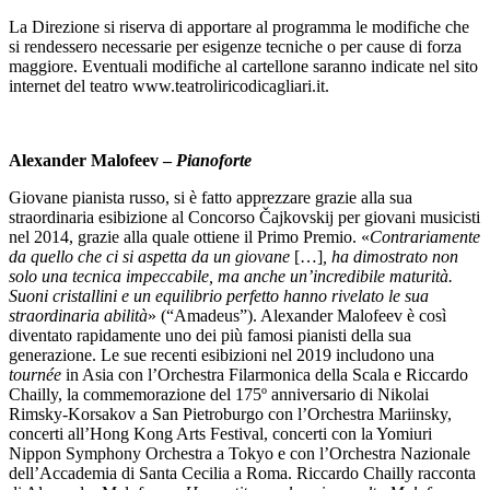
La Direzione si riserva di apportare al programma le modifiche che
si rendessero necessarie per esigenze tecniche o per cause di forza
maggiore. Eventuali modifiche al cartellone saranno indicate nel sito
internet del teatro www.teatroliricodicagliari.it.
Alexander Malofeev –
Pianoforte
Giovane pianista russo, si è fatto apprezzare grazie alla sua
straordinaria esibizione al Concorso Čajkovskij per giovani musicisti
nel 2014, grazie alla quale ottiene il Primo Premio. «
Contrariamente
da quello che ci si aspetta da un giovane
[…]
, ha dimostrato non
solo una tecnica impeccabile, ma anche un’incredibile maturità.
Suoni cristallini e un equilibrio perfetto hanno rivelato le sua
straordinaria abilità
» (“Amadeus”). Alexander Malofeev è così
diventato rapidamente uno dei più famosi pianisti della sua
generazione. Le sue recenti esibizioni nel 2019 includono una
tournée
in Asia con l’Orchestra Filarmonica della Scala e Riccardo
Chailly, la commemorazione del 175º anniversario di Nikolai
Rimsky-Korsakov a San Pietroburgo con l’Orchestra Mariinsky,
concerti all’Hong Kong Arts Festival, concerti con la Yomiuri
Nippon Symphony Orchestra a Tokyo e con l’Orchestra Nazionale
dell’Accademia di Santa Cecilia a Roma. Riccardo Chailly racconta