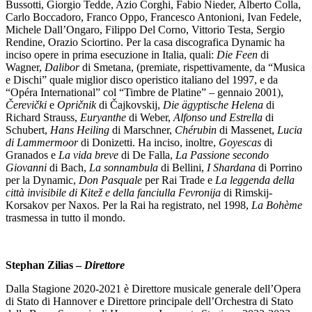
Bussotti, Giorgio Tedde, Azio Corghi, Fabio Nieder, Alberto Colla,
Carlo Boccadoro, Franco Oppo, Francesco Antonioni, Ivan Fedele,
Michele Dall’Ongaro, Filippo Del Corno, Vittorio Testa, Sergio
Rendine, Orazio Sciortino. Per la casa discografica Dynamic ha
inciso opere in prima esecuzione in Italia, quali:
Die Feen
di
Wagner,
Dalibor
di Smetana, (premiate, rispettivamente, da “Musica
e Dischi” quale miglior disco operistico italiano del 1997, e da
“Opéra International” col “Timbre de Platine” – gennaio 2001),
Čerevički
e
Opričnik
di Čajkovskij,
Die ägyptische Helena
di
Richard Strauss,
Euryanthe
di Weber,
Alfonso und Estrella
di
Schubert,
Hans Heiling
di Marschner,
Chérubin
di Massenet,
Lucia
di Lammermoor
di Donizetti. Ha inciso, inoltre,
Goyescas
di
Granados e
La vida breve
di De Falla,
La Passione secondo
Giovanni
di Bach,
La sonnambula
di Bellini,
I Shardana
di Porrino
per la Dynamic,
Don Pasquale
per Rai Trade e
La leggenda della
città invisibile di Kitež e della fanciulla Fevronija
di Rimskij-
Korsakov per Naxos. Per la Rai ha registrato, nel 1998,
La Bohème
trasmessa in tutto il mondo.
Stephan Zilias –
Direttore
Dalla Stagione 2020-2021 è Direttore musicale generale dell’Opera
di Stato di Hannover e Direttore principale dell’Orchestra di Stato