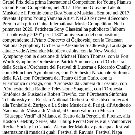
Grand Prix della prima International Competition for Young Pianists
Grand Piano Competition, nel 2017 il Premio Giovane Talento
Musicale e il Premio come Best Young Musician. Sempre nel 2017,
diventa il primo Young Yamaha Artist. Nel 2019 riceve il Secondo
Premio alla prima China International Music Competition. Nella
primavera 2020, l’etichetta Sony Classical ha pubblicato l’album
“Tchaikovsky 2020” per il 180º anniversario del compositore,
comprendente il
Primo Concerto
di Čajkovskij con la Tatarstan
National Symphony Orchestra e Alexander Sladkovsky. La stagione
attuale vede Alexander Malofeev esibirsi con la New World
Symphony con la direzione di Michael Tilson Thomas, con la Fort
Worth Symphony Orchestra e Patrick Summers, con l’Orchestra
della Scala e l’Orchestra del Festival di Lucerna e Riccardo Chailly,
con i Münchner Symphoniker, con l’Orchestra Nazionale Sinfonica
della RAI, con l’Orchestra del Teatro di San Carlo, con la
Filarmonica di Praga, con l’Orchestra da Camera di Losanna, con
l’Orchestra della Radio e Televisione Spagnola, con l’Orquesta
Sinfónica de Euskadi e Robert Treviño, con l’Orchestra Sinfonica
Tchaikovsky e la Russian National Orchestra. Si esibisce in
recital
alla Tonhalle di Zurigo, a La Seine Musicale di Parigi, all’Auditorio
Nacional de Música di Madrid, al Conservatorio di Musica
“Giuseppe Verdi” di Milano, al Teatro della Pergola di Firenze, alla
Boston Celebrity Series, alla Tilburg Recital Series e alla Vancouver
Recital Society in Canada. Alexander Malofeev partecipa a festival
internazionali musicali quali: Festival di Ravinia, Festival Napa