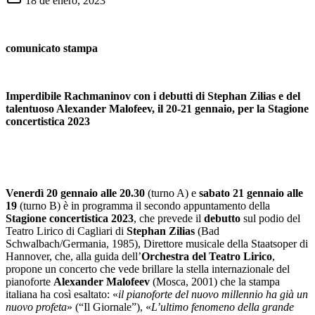
18 de enero, 2023
comunicato stampa
Imperdibile Rachmaninov con i debutti di Stephan Zilias e del
talentuoso Alexander Malofeev, il 20-21 gennaio, per la Stagione
concertistica 2023
Venerdì 20 gennaio alle 20.30
(turno A) e
sabato 21 gennaio alle
19
(turno B) è in programma il secondo appuntamento della
Stagione concertistica 2023
, che prevede il
debutto
sul podio del
Teatro Lirico di Cagliari di
Stephan Zilias
(Bad
Schwalbach/Germania, 1985), Direttore musicale della Staatsoper di
Hannover, che, alla guida dell’
Orchestra del Teatro Lirico
,
propone un concerto che vede brillare la stella internazionale del
pianoforte
Alexander Malofeev
(Mosca, 2001) che la stampa
italiana ha così esaltato: «
il pianoforte del nuovo millennio ha già un
nuovo profeta
» (“Il Giornale”), «
L’ultimo fenomeno della grande