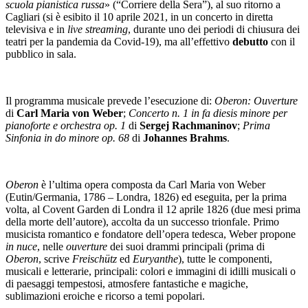
scuola pianistica russa
» (“Corriere della Sera”), al suo ritorno a
Cagliari (si è esibito il 10 aprile 2021, in un concerto in diretta
televisiva e in
live streaming
, durante uno dei periodi di chiusura dei
teatri per la pandemia da Covid-19), ma all’effettivo
debutto
con il
pubblico in sala.
Il programma musicale prevede l’esecuzione di:
Oberon: Ouverture
di
Carl Maria von Weber
;
Concerto n. 1 in fa diesis minore per
pianoforte e orchestra op. 1
di
Sergej Rachmaninov
;
Prima
Sinfonia in do minore op. 68
di
Johannes Brahms
.
Oberon
è l’ultima opera composta da Carl Maria von Weber
(Eutin/Germania, 1786 – Londra, 1826) ed eseguita, per la prima
volta, al Covent Garden di Londra il 12 aprile 1826 (due mesi prima
della morte dell’autore), accolta da un successo trionfale. Primo
musicista romantico e fondatore dell’opera tedesca, Weber propone
in nuce
, nelle
ouverture
dei suoi drammi principali (prima di
Oberon
, scrive
Freischütz
ed
Euryanthe
), tutte le componenti,
musicali e letterarie, principali: colori e immagini di idilli musicali o
di paesaggi tempestosi, atmosfere fantastiche e magiche,
sublimazioni eroiche e ricorso a temi popolari.