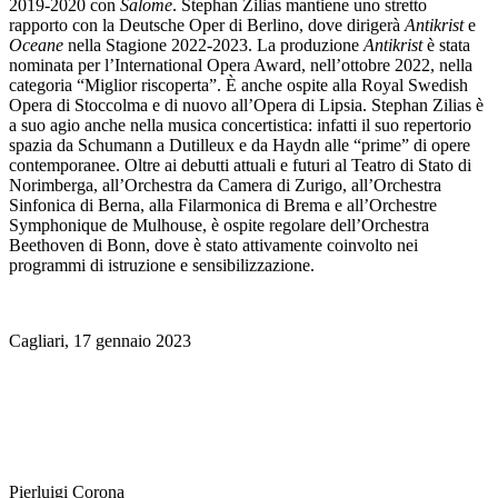
2019-2020 con
Salome
. Stephan Zilias mantiene uno stretto
rapporto con la Deutsche Oper di Berlino, dove dirigerà
Antikrist
e
Oceane
nella Stagione 2022-2023. La produzione
Antikrist
è stata
nominata per l’International Opera Award, nell’ottobre 2022, nella
categoria “Miglior riscoperta”. È anche ospite alla Royal Swedish
Opera di Stoccolma e di nuovo all’Opera di Lipsia. Stephan Zilias è
a suo agio anche nella musica concertistica: infatti il suo repertorio
spazia da Schumann a Dutilleux e da Haydn alle “prime” di opere
contemporanee. Oltre ai debutti attuali e futuri al Teatro di Stato di
Norimberga, all’Orchestra da Camera di Zurigo, all’Orchestra
Sinfonica di Berna, alla Filarmonica di Brema e all’Orchestre
Symphonique de Mulhouse, è ospite regolare dell’Orchestra
Beethoven di Bonn, dove è stato attivamente coinvolto nei
programmi di istruzione e sensibilizzazione.
Cagliari, 17 gennaio 2023
Pierluigi Corona