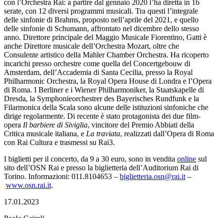
con l’Orchestra Rai: a partire dal gennaio 2020 l’ha diretta in 16
serate, con 12 diversi programmi musicali. Tra questi l’integrale
delle sinfonie di Brahms, proposto nell’aprile del 2021, e quello
delle sinfonie di Schumann, affrontato nel dicembre dello stesso
anno. Direttore principale del Maggio Musicale Fiorentino, Gatti è
anche Direttore musicale dell’Orchestra Mozart, oltre che
Consulente artistico della Mahler Chamber Orchestra. Ha ricoperto
incarichi presso orchestre come quella del Concertgebouw di
Amsterdam, dell’Accademia di Santa Cecilia, presso la Royal
Philharmonic Orchestra, la Royal Opera House di Londra e l’Opera
di Roma. I Berliner e i Wiener Philharmoniker, la Staatskapelle di
Dresda, la Symphonieorchestrer des Bayerisches Rundfunk e la
Filarmonica della Scala sono alcune delle istituzioni sinfoniche che
dirige regolarmente. Di recente è stato protagonista dei due film-
opera
Il barbiere di Siviglia
, vincitore del Premio Abbiati della
Critica musicale italiana, e
La traviata
, realizzati dall’Opera di Roma
con Rai Cultura e trasmessi su Rai3.
I biglietti per il concerto, da 9 a 30 euro, sono in vendita
online
sul
sito dell’OSN Rai e presso la biglietteria dell’Auditorium Rai di
Torino. Informazioni: 011.8104653 –
biglietteria.osn@rai.it
–
www.osn.rai.it
.
17.01.2023