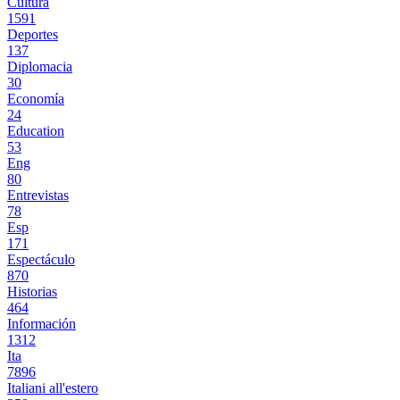
Cultura
1591
Deportes
137
Diplomacia
30
Economía
24
Education
53
Eng
80
Entrevistas
78
Esp
171
Espectáculo
870
Historias
464
Información
1312
Ita
7896
Italiani all'estero