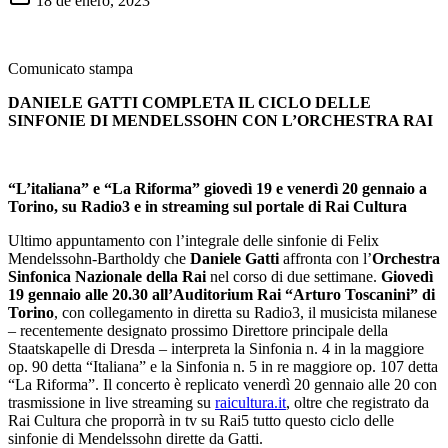
18 de enero, 2023
Comunicato stampa
DANIELE GATTI COMPLETA IL CICLO DELLE
SINFONIE DI MENDELSSOHN CON L’ORCHESTRA RAI
“L’italiana” e “La Riforma” giovedì 19 e venerdì 20 gennaio a
Torino, su Radio3 e in streaming sul portale di Rai Cultura
Ultimo appuntamento con l’integrale delle sinfonie di Felix
Mendelssohn-Bartholdy che
Daniele Gatti
affronta con l’
Orchestra
Sinfonica Nazionale della Rai
nel corso di due settimane.
Giovedì
19 gennaio alle 20.30 all’Auditorium Rai “Arturo Toscanini” di
Torino
, con collegamento in diretta su Radio3, il musicista milanese
– recentemente designato prossimo Direttore principale della
Staatskapelle di Dresda – interpreta la Sinfonia n. 4 in la maggiore
op. 90 detta “Italiana” e la Sinfonia n. 5 in re maggiore op. 107 detta
“La Riforma”. Il concerto è replicato venerdì 20 gennaio alle 20 con
trasmissione in live streaming su
raicultura.it
, oltre che registrato da
Rai Cultura che proporrà in tv su Rai5 tutto questo ciclo delle
sinfonie di Mendelssohn dirette da Gatti.