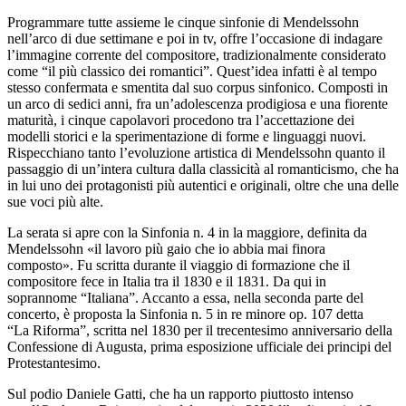
Programmare tutte assieme le cinque sinfonie di Mendelssohn
nell’arco di due settimane e poi in tv, offre l’occasione di indagare
l’immagine corrente del compositore, tradizionalmente considerato
come “il più classico dei romantici”. Quest’idea infatti è al tempo
stesso confermata e smentita dal suo corpus sinfonico. Composti in
un arco di sedici anni, fra un’adolescenza prodigiosa e una fiorente
maturità, i cinque capolavori procedono tra l’accettazione dei
modelli storici e la sperimentazione di forme e linguaggi nuovi.
Rispecchiano tanto l’evoluzione artistica di Mendelssohn quanto il
passaggio di un’intera cultura dalla classicità al romanticismo, che ha
in lui uno dei protagonisti più autentici e originali, oltre che una delle
sue voci più alte.
La serata si apre con la Sinfonia n. 4 in la maggiore, definita da
Mendelssohn «il lavoro più gaio che io abbia mai finora
composto». Fu scritta durante il viaggio di formazione che il
compositore fece in Italia tra il 1830 e il 1831. Da qui in
soprannome “Italiana”. Accanto a essa, nella seconda parte del
concerto, è proposta la Sinfonia n. 5 in re minore op. 107 detta
“La Riforma”, scritta nel 1830 per il trecentesimo anniversario della
Confessione di Augusta, prima esposizione ufficiale dei principi del
Protestantesimo.
Sul podio Daniele Gatti, che ha un rapporto piuttosto intenso