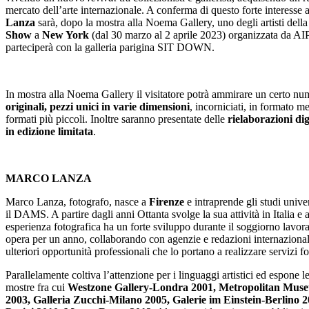
mercato dell’arte internazionale. A conferma di questo forte interesse 
Lanza
sarà, dopo la mostra alla Noema Gallery, uno degli artisti della
Show
a
New York
(dal 30 marzo al 2 aprile 2023) organizzata da AI
parteciperà con la galleria parigina SIT DOWN.
In mostra alla Noema Gallery il visitatore potrà ammirare un certo n
originali, pezzi unici in varie dimensioni
, incorniciati, in formato me
formati più piccoli. Inoltre saranno presentate delle
rielaborazioni dig
in edizione limitata
.
MARCO LANZA
Marco Lanza, fotografo, nasce a
Firenze
e intraprende gli studi univer
il DAMS. A partire dagli anni Ottanta svolge la sua attività in Italia e a
esperienza fotografica ha un forte sviluppo durante il soggiorno lavor
opera per un anno, collaborando con agenzie e redazioni internazional
ulteriori opportunità professionali che lo portano a realizzare servizi fo
Parallelamente coltiva l’attenzione per i linguaggi artistici ed espone l
mostre fra cui
Westzone Gallery-Londra 2001, Metropolitan Mus
2003, Galleria Zucchi-Milano 2005, Galerie im Einstein-Berlino 2