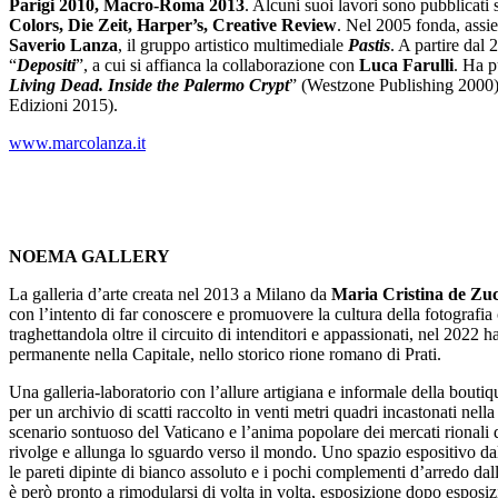
Parigi 2010, Macro-Roma 2013
. Alcuni suoi lavori sono pubblicati
Colors, Die Zeit, Harper’s, Creative Review
. Nel 2005 fonda, assie
Saverio Lanza
, il gruppo artistico multimediale
Pastis
. A partire dal 
“
Depositi
”, a cui si affianca la collaborazione con
Luca Farulli
. Ha p
Living Dead. Inside the Palermo Crypt
” (Westzone Publishing 2000)
Edizioni 2015).
www.marcolanza.it
NOEMA GALLERY
La galleria d’arte creata nel 2013 a Milano da
Maria Cristina de Zu
con l’intento di far conoscere e promuovere la cultura della fotografi
traghettandola oltre il circuito di intenditori e appassionati, nel 2022 h
permanente nella Capitale, nello storico rione romano di Prati.
Una galleria-laboratorio con l’allure artigiana e informale della boutiqu
per un archivio di scatti raccolto in venti metri quadri incastonati nella 
scenario sontuoso del Vaticano e l’anima popolare dei mercati rionali 
rivolge e allunga lo sguardo verso il mondo. Uno spazio espositivo dal
le pareti dipinte di bianco assoluto e i pochi complementi d’arredo dall
è però pronto a rimodularsi di volta in volta, esposizione dopo esposizi