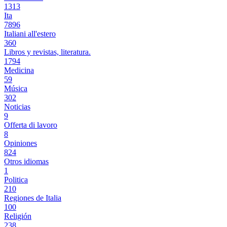
1313
Ita
7896
Italiani all'estero
360
Libros y revistas, literatura.
1794
Medicina
59
Música
302
Noticias
9
Offerta di lavoro
8
Opiniones
824
Otros idiomas
1
Politica
210
Regiones de Italia
100
Religión
238