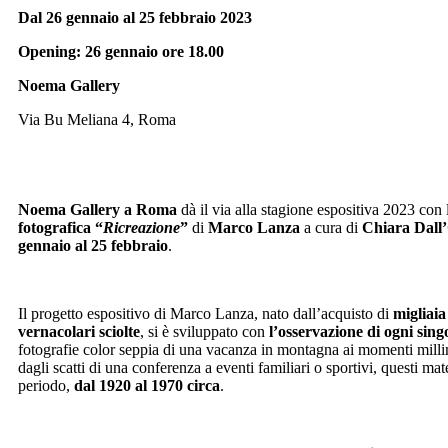
Dal 26 gennaio al 25 febbraio 2023
Opening: 26 gennaio ore 18.00
Noema Gallery
Via Bu Meliana 4, Roma
Noema Gallery a Roma
dà il via alla stagione espositiva 2023 con
fotografica “
Ricreazione
”
di
Marco Lanza
a cura di
Chiara Dall’
gennaio al 25 febbraio
.
Il progetto espositivo di Marco Lanza, nato dall’acquisto di
migliaia
vernacolari sciolte
, si è sviluppato con
l’osservazione di ogni sin
fotografie color seppia di una vacanza in montagna ai momenti millime
dagli scatti di una conferenza a eventi familiari o sportivi, questi ma
periodo,
dal 1920 al 1970 circa
.