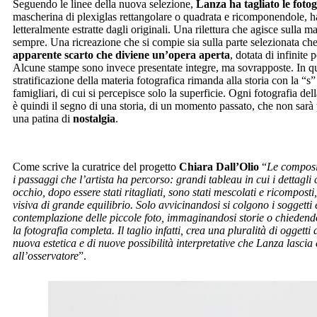
Seguendo le linee della nuova selezione,
Lanza ha tagliato le fotog
mascherina di plexiglas rettangolare o quadrata e ricomponendole, h
letteralmente estratte dagli originali. Una rilettura che agisce sulla 
sempre. Una ricreazione che si compie sia sulla parte selezionata che
apparente scarto che diviene un’opera aperta
, dotata di infinite p
Alcune stampe sono invece presentate integre, ma sovrapposte. In qu
stratificazione della materia fotografica rimanda alla storia con la “s”
famigliari, di cui si percepisce solo la superficie. Ogni fotografia de
è quindi il segno di una storia, di un momento passato, che non sarà
una patina di
nostalgia
.
Come scrive la curatrice del progetto
Chiara Dall’Olio
“
Le composiz
i passaggi che l’artista ha percorso: grandi tableau in cui i dettagli
occhio, dopo essere stati ritagliati, sono stati mescolati e ricompos
visiva di grande equilibrio. Solo avvicinandosi si colgono i soggetti 
contemplazione delle piccole foto, immaginandosi storie o chiedend
la fotografia completa. Il taglio infatti, crea una pluralità di oggetti
nuova estetica e di nuove possibilità interpretative che Lanza lascia
all’osservatore
”.