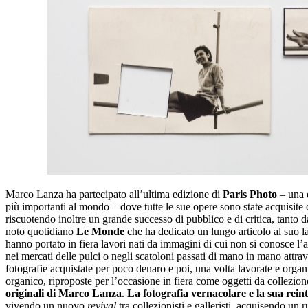
Marco Lanza ha partecipato all’ultima edizione di
Paris Photo
– una d
più importanti al mondo – dove tutte le sue opere sono state acquisite da
riscuotendo inoltre un grande successo di pubblico e di critica, tanto d
noto quotidiano
Le Monde
che ha dedicato un lungo articolo al suo la
hanno portato in fiera lavori nati da immagini di cui non si conosce l’
nei mercati delle pulci o negli scatoloni passati di mano in mano attrave
fotografie acquistate per poco denaro e poi, una volta lavorate e organ
organico, riproposte per l’occasione in fiera come oggetti da collezio
originali di Marco Lanza
.
La fotografia vernacolare e la sua rei
vivendo un nuovo
revival
tra collezionisti e galleristi, acquisendo un 