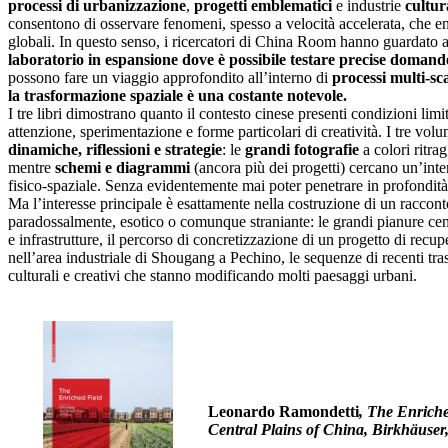
processi di urbanizzazione
,
progetti emblematici
e industrie
cultur
consentono di osservare fenomeni, spesso a velocità accelerata, che 
globali. In questo senso, i ricercatori di China Room hanno guardato 
laboratorio in espansione dove è possibile testare precise domande
possono fare un viaggio approfondito all’interno di
processi multi-sca
la trasformazione spaziale è una costante notevole.
I tre libri dimostrano quanto il contesto cinese presenti condizioni limi
attenzione, sperimentazione e forme particolari di creatività. I tre vo
dinamiche, riflessioni e strategie
: le
grandi fotografie
a colori ritr
mentre
schemi e diagrammi
(ancora più dei progetti) cercano un’inte
fisico-spaziale. Senza evidentemente mai poter penetrare in profondità g
Ma l’interesse principale è esattamente nella costruzione di un raccon
paradossalmente, esotico o comunque straniante: le grandi pianure centr
e infrastrutture, il percorso di concretizzazione di un progetto di recu
nell’area industriale di Shougang a Pechino, le sequenze di recenti tra
culturali e creativi che stanno modificando molti paesaggi urbani.
Leonardo Ramondetti
, The Enriche
Central Plains of China,
Birkhäuser