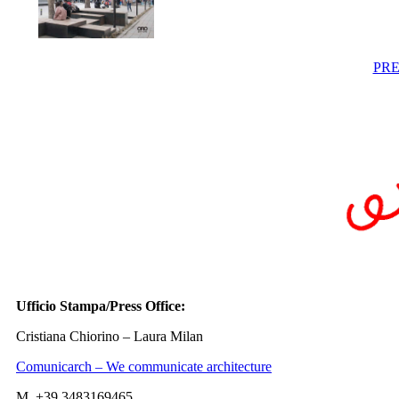
PRE
Ufficio Stampa/Press Office:
Cristiana Chiorino – Laura Milan
Comunicarch – We communicate architecture
M. +39 3483169465