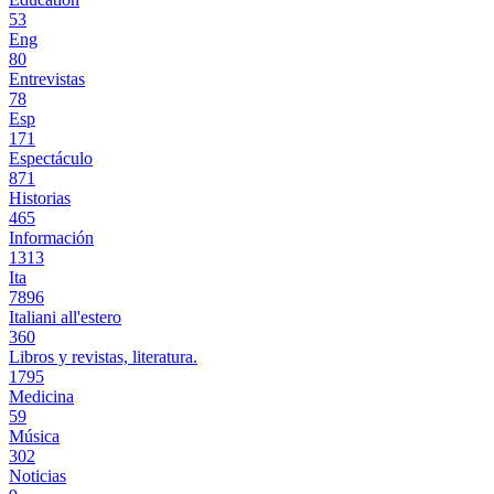
53
Eng
80
Entrevistas
78
Esp
171
Espectáculo
871
Historias
465
Información
1313
Ita
7896
Italiani all'estero
360
Libros y revistas, literatura.
1795
Medicina
59
Música
302
Noticias