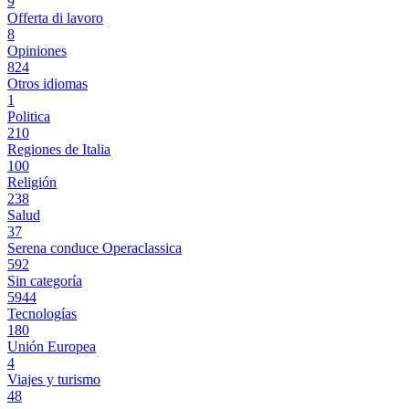
9
Offerta di lavoro
8
Opiniones
824
Otros idiomas
1
Politica
210
Regiones de Italia
100
Religión
238
Salud
37
Serena conduce Operaclassica
592
Sin categoría
5944
Tecnologías
180
Unión Europea
4
Viajes y turismo
48