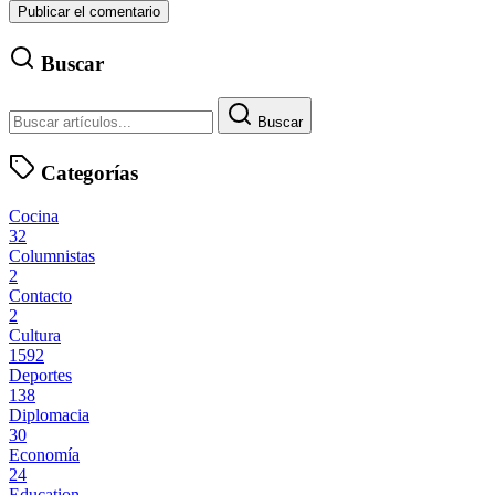
Buscar
Buscar
Categorías
Cocina
32
Columnistas
2
Contacto
2
Cultura
1592
Deportes
138
Diplomacia
30
Economía
24
Education