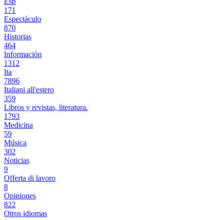
Esp
171
Espectáculo
870
Historias
464
Información
1312
Ita
7896
Italiani all'estero
359
Libros y revistas, literatura.
1793
Medicina
59
Música
302
Noticias
9
Offerta di lavoro
8
Opiniones
822
Otros idiomas