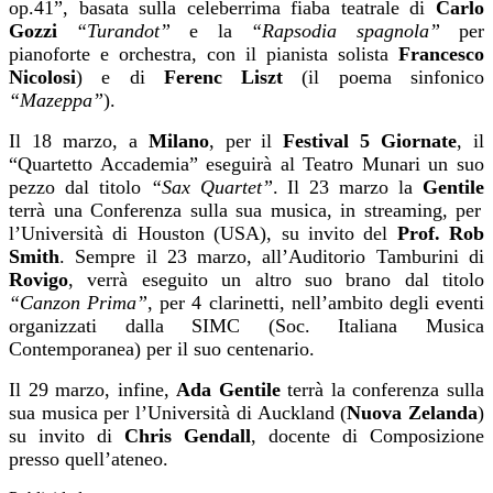
op.41”, basata sulla celeberrima fiaba teatrale di
Carlo
Gozzi
“Turandot”
e la
“Rapsodia spagnola”
per
pianoforte e orchestra, con il pianista solista
Francesco
Nicolosi
) e di
Ferenc Liszt
(il poema sinfonico
“Mazeppa”
).
Il 18 marzo, a
Milano
, per il
Festival 5 Giornate
, il
“Quartetto Accademia” eseguirà al Teatro Munari un suo
pezzo dal titolo
“Sax Quartet”
. Il 23 marzo la
Gentile
terrà una Conferenza sulla sua musica, in streaming, per
l’Università di Houston (USA), su invito del
Prof. Rob
Smith
. Sempre il 23 marzo, all’Auditorio Tamburini di
Rovigo
, verrà eseguito un altro suo brano dal titolo
“Canzon Prima”
, per 4 clarinetti, nell’ambito degli eventi
organizzati dalla SIMC (Soc. Italiana Musica
Contemporanea) per il suo centenario.
Il 29 marzo, infine,
Ada Gentile
terrà la conferenza sulla
sua musica per l’Università di Auckland (
Nuova Zelanda
)
su invito di
Chris Gendall
, docente di Composizione
presso quell’ateneo.