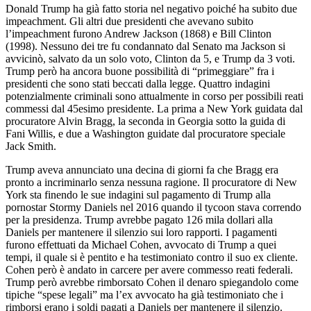
Donald Trump ha già fatto storia nel negativo poiché ha subito due
impeachment. Gli altri due presidenti che avevano subito
l’impeachment furono Andrew Jackson (1868) e Bill Clinton
(1998). Nessuno dei tre fu condannato dal Senato ma Jackson si
avvicinò, salvato da un solo voto, Clinton da 5, e Trump da 3 voti.
Trump però ha ancora buone possibilità di “primeggiare” fra i
presidenti che sono stati beccati dalla legge. Quattro indagini
potenzialmente criminali sono attualmente in corso per possibili reati
commessi dal 45esimo presidente. La prima a New York guidata dal
procuratore Alvin Bragg, la seconda in Georgia sotto la guida di
Fani Willis, e due a Washington guidate dal procuratore speciale
Jack Smith.
Trump aveva annunciato una decina di giorni fa che Bragg era
pronto a incriminarlo senza nessuna ragione. Il procuratore di New
York sta finendo le sue indagini sul pagamento di Trump alla
pornostar Stormy Daniels nel 2016 quando il tycoon stava correndo
per la presidenza. Trump avrebbe pagato 126 mila dollari alla
Daniels per mantenere il silenzio sui loro rapporti. I pagamenti
furono effettuati da Michael Cohen, avvocato di Trump a quei
tempi, il quale si è pentito e ha testimoniato contro il suo ex cliente.
Cohen però è andato in carcere per avere commesso reati federali.
Trump però avrebbe rimborsato Cohen il denaro spiegandolo come
tipiche “spese legali” ma l’ex avvocato ha già testimoniato che i
rimborsi erano i soldi pagati a Daniels per mantenere il silenzio.