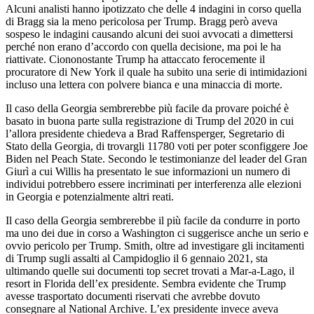
Alcuni analisti hanno ipotizzato che delle 4 indagini in corso quella
di Bragg sia la meno pericolosa per Trump. Bragg però aveva
sospeso le indagini causando alcuni dei suoi avvocati a dimettersi
perché non erano d’accordo con quella decisione, ma poi le ha
riattivate. Ciononostante Trump ha attaccato ferocemente il
procuratore di New York il quale ha subito una serie di intimidazioni
incluso una lettera con polvere bianca e una minaccia di morte.
Il caso della Georgia sembrerebbe più facile da provare poiché è
basato in buona parte sulla registrazione di Trump del 2020 in cui
l’allora presidente chiedeva a Brad Raffensperger, Segretario di
Stato della Georgia, di trovargli 11780 voti per poter sconfiggere Joe
Biden nel Peach State. Secondo le testimonianze del leader del Gran
Giurì a cui Willis ha presentato le sue informazioni un numero di
individui potrebbero essere incriminati per interferenza alle elezioni
in Georgia e potenzialmente altri reati.
Il caso della Georgia sembrerebbe il più facile da condurre in porto
ma uno dei due in corso a Washington ci suggerisce anche un serio e
ovvio pericolo per Trump. Smith, oltre ad investigare gli incitamenti
di Trump sugli assalti al Campidoglio il 6 gennaio 2021, sta
ultimando quelle sui documenti top secret trovati a Mar-a-Lago, il
resort in Florida dell’ex presidente. Sembra evidente che Trump
avesse trasportato documenti riservati che avrebbe dovuto
consegnare al National Archive. L’ex presidente invece aveva