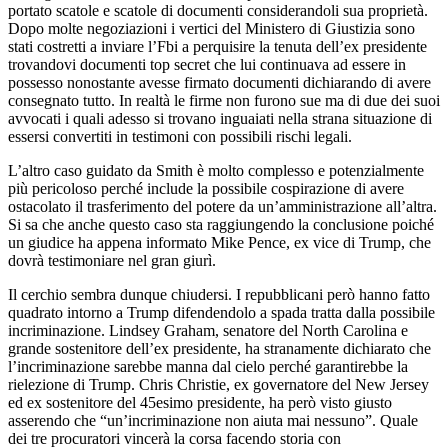
portato scatole e scatole di documenti considerandoli sua proprietà.
Dopo molte negoziazioni i vertici del Ministero di Giustizia sono
stati costretti a inviare l’Fbi a perquisire la tenuta dell’ex presidente
trovandovi documenti top secret che lui continuava ad essere in
possesso nonostante avesse firmato documenti dichiarando di avere
consegnato tutto. In realtà le firme non furono sue ma di due dei suoi
avvocati i quali adesso si trovano inguaiati nella strana situazione di
essersi convertiti in testimoni con possibili rischi legali.
L’altro caso guidato da Smith è molto complesso e potenzialmente
più pericoloso perché include la possibile cospirazione di avere
ostacolato il trasferimento del potere da un’amministrazione all’altra.
Si sa che anche questo caso sta raggiungendo la conclusione poiché
un giudice ha appena informato Mike Pence, ex vice di Trump, che
dovrà testimoniare nel gran giurì.
Il cerchio sembra dunque chiudersi. I repubblicani però hanno fatto
quadrato intorno a Trump difendendolo a spada tratta dalla possibile
incriminazione. Lindsey Graham, senatore del North Carolina e
grande sostenitore dell’ex presidente, ha stranamente dichiarato che
l’incriminazione sarebbe manna dal cielo perché garantirebbe la
rielezione di Trump. Chris Christie, ex governatore del New Jersey
ed ex sostenitore del 45esimo presidente, ha però visto giusto
asserendo che “un’incriminazione non aiuta mai nessuno”. Quale
dei tre procuratori vincerà la corsa facendo storia con