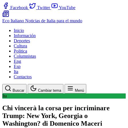
Facebook
Twitter
YouTube
Eco Italiano
Noticias de Italia para el mundo
Inicio
Información
Deportes
Cultura
Politica
Columnistas
Eng
Esp
Ita
Contactos
Buscar
Cambiar tema
Menú
Ita
Chi vincerà la corsa per incriminare
Trump: New York, Georgia o
Washington? di Domenico Maceri