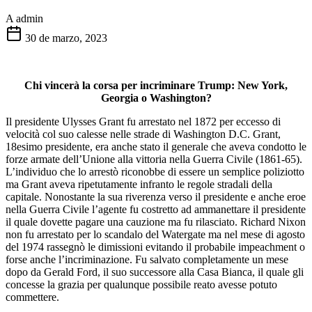
A
admin
30 de marzo, 2023
Chi vincerà la corsa per incriminare Trump: New York,
Georgia o Washington?
Il presidente Ulysses Grant fu arrestato nel 1872 per eccesso di
velocità col suo calesse nelle strade di Washington D.C. Grant,
18esimo presidente, era anche stato il generale che aveva condotto le
forze armate dell’Unione alla vittoria nella Guerra Civile (1861-65).
L’individuo che lo arrestò riconobbe di essere un semplice poliziotto
ma Grant aveva ripetutamente infranto le regole stradali della
capitale. Nonostante la sua riverenza verso il presidente e anche eroe
nella Guerra Civile l’agente fu costretto ad ammanettare il presidente
il quale dovette pagare una cauzione ma fu rilasciato. Richard Nixon
non fu arrestato per lo scandalo del Watergate ma nel mese di agosto
del 1974 rassegnò le dimissioni evitando il probabile impeachment o
forse anche l’incriminazione. Fu salvato completamente un mese
dopo da Gerald Ford, il suo successore alla Casa Bianca, il quale gli
concesse la grazia per qualunque possibile reato avesse potuto
commettere.